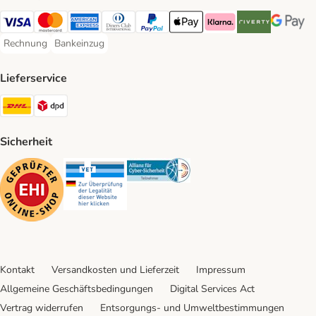
Visa Payment Method
Mastercard Payment Method
American Express Payment Method
Diners Club Payment Method
PayPal Payment Method
Apple Pay Payment Method
Klarna Payment Method
Riverty Payment 
Google P
Rechnung
Bankeinzug
Rechnung Payment Method
Bankeinzug Payment Method
Lieferservice
DHL Shipping Method
DPD Shipping Method
Sicherheit
Security
Security
Security
Kontakt
Versandkosten und Lieferzeit
Impressum
Allgemeine Geschäftsbedingungen
Digital Services Act
Vertrag widerrufen
Entsorgungs- und Umweltbestimmungen