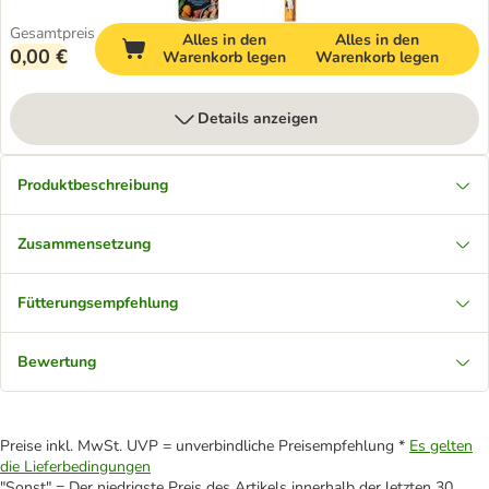
Gesamtpreis
Alles in den
Alles in den
0,00 €
Warenkorb legen
Warenkorb legen
Details anzeigen
Produktbeschreibung
Zusammensetzung
Fütterungsempfehlung
Bewertung
Preise inkl. MwSt. UVP = unverbindliche Preisempfehlung *
Es gelten
die Lieferbedingungen
"Sonst" = Der niedrigste Preis des Artikels innerhalb der letzten 30