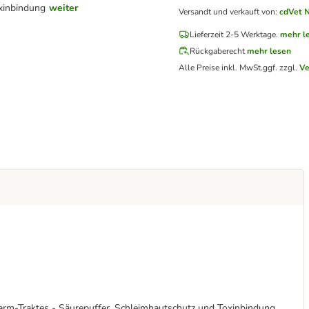
xinbindung
weiter
Versandt und verkauft von
:
cdVet 
Lieferzeit 2-5 Werktage.
mehr l
Rückgaberecht
mehr lesen
Alle Preise inkl. MwSt.
ggf. zzgl.
Ve
rm-Traktes - Säurepuffer, Schleimhautschutz und Toxinbindung