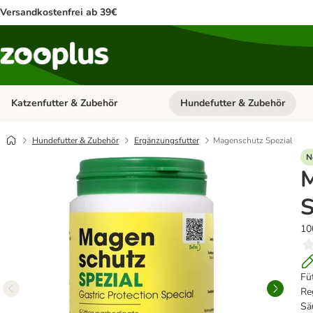
Versandkostenfrei ab 39€
Katzenfutter & Zubehör
Hundefutter & Zubehör
Kategorie-Menü öffnen: Katzenf
Hundefutter & Zubehör
Ergänzungsfutter
Magenschutz Spezial
N
S
10
Fü
Re
Sä