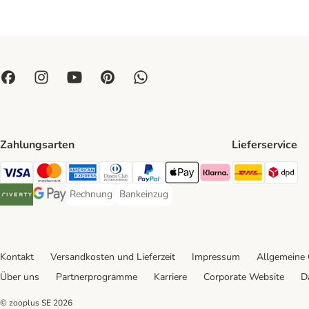
Zahlungsarten
Lieferservice
DHL Ship
DP
Visa Payment Method
Mastercard Payment Method
American Express Payment Method
Diners Club Payment Method
PayPal Payment Method
Apple Pay Payment Method
Klarna Payment Method
Rechnung
Bankeinzug
Rechnung Payment Method
Bankeinzug Payment Method
Riverty Payment Method
Google Pay Payment Method
Kontakt
Versandkosten und Lieferzeit
Impressum
Allgemeine
Über uns
Partnerprogramme
Karriere
Corporate Website
D
© zooplus SE
2026