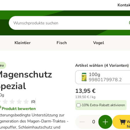
Kontak
Produkte
suchen
Kleintier
Fisch
Vogel
utter & Zubehör
Kategorie-Menü öffnen: Hundefutter & Zubehör
Kategorie-Menü öffnen: Kleintier
Kategorie-Menü öffnen
Ka
Artikel wählen (4 Varianten)
eu
Magenschutz
100g
9980179978.2
pezial
13,95 €
0g
139,50 € / kg
(
0
)
-10% Extra-Rabatt aktivieren
Produkt bewerten
tterungsbedingte Unterstützung zur
generation des Magen-Darm-Traktes -
W
h
urepuffer, Schleimhautschutz und