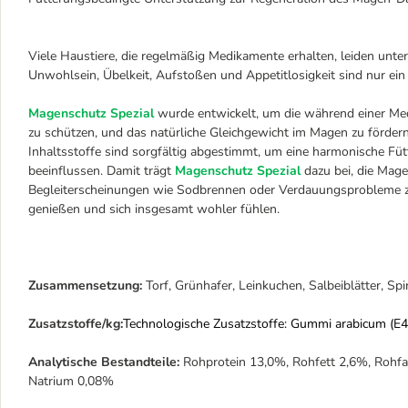
Viele Haustiere, die regelmäßig Medikamente erhalten, leiden un
Unwohlsein, Übelkeit, Aufstoßen und Appetitlosigkeit sind nur ein
Magenschutz Spezial
wurde entwickelt, um die während einer M
zu schützen, und das natürliche Gleichgewicht im Magen zu förder
Inhaltsstoffe sind sorgfältig abgestimmt, um eine harmonische Fü
beeinflussen. Damit trägt
Magenschutz Spezial
dazu bei, die Mag
Begleiterscheinungen wie Sodbrennen oder Verdauungsprobleme zu 
genießen und sich insgesamt wohler fühlen.
Zusammensetzung:
Torf, Grünhafer, Leinkuchen, Salbeiblätter, Sp
Zusatzstoffe/kg:
Technologische Zusatzstoffe: Gummi arabicum (E
Analytische Bestandteile:
Rohprotein 13,0%, Rohfett 2,6%, Rohf
Natrium 0,08%