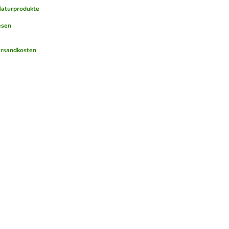
Naturprodukte
esen
rsandkosten