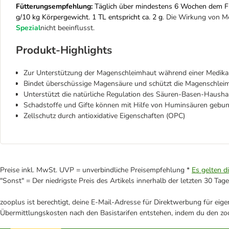
Fütterungsempfehlung:
Täglich über mindestens 6 Wochen dem Fu
g/10 kg Körpergewicht. 1 TL entspricht ca. 2 g
. Die Wirkung von M
Spezial
nicht beeinflusst.
Produkt-Highlights
Zur Unterstützung der Magenschleimhaut während einer Medik
Bindet überschüssige Magensäure und schützt die Magenschlei
Unterstützt die natürliche Regulation des Säuren-Basen-Hausha
Schadstoffe und Gifte können mit Hilfe von Huminsäuren geb
Zellschutz durch antioxidative Eigenschaften (OPC)
Preise inkl. MwSt. UVP = unverbindliche Preisempfehlung *
Es gelten d
"Sonst" = Der niedrigste Preis des Artikels innerhalb der letzten 30 Tage
zooplus ist berechtigt, deine E-Mail-Adresse für Direktwerbung für eig
Übermittlungskosten nach den Basistarifen entstehen, indem du den zoo