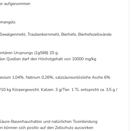
sser aufgenommen
nmangels
eealgenmehl, Traubenkernmehl, Bierhefe, Bierhefezellwände
mentären Ursprungs (1g568) 20 g.
llen Quellen darf den Höchstgehalt von 10000 mg/kg
sium 1,04%, Natrium 0,26%, salzsäureunlösliche Asche 6%
0 kg Körpergewicht. Katzen: 3 g/Tier. 1 TL entspricht ca. 3,5 g /
 Säure-Basenhaushaltes und natürlichen Toxinbindung
n können sich positiv auf den Zellschutz auswirken