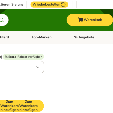
tieren Sie uns
Wiederbestellen
Warenkorb
Pferd
Top-Marken
% Angebote
: Fisch
tegorie-Menü öffnen: Vogel
Kategorie-Menü öffnen: Pferd
Kategorie-Menü öffnen: T
n)
% Extra-Rabatt verfügbar
Zum
Zum
Warenkorb
Warenkorb
hinzufügen
hinzufügen