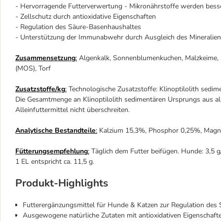
- Hervorragende Futterverwertung - Mikronährstoffe werden be
- Zellschutz durch antioxidative Eigenschaften
- Regulation des Säure-Basenhaushaltes
- Unterstützung der Immunabwehr durch Ausgleich des Mineralie
Zusammensetzung
:
Algenkalk, Sonnenblumenkuchen, Malzkeime, S
(MOS), Torf
Zusatzstoffe/kg
:
Technologische Zusatzstoffe: Klinoptilolith sedi
Die Gesamtmenge an Klinoptilolith sedimentären Ursprungs aus a
Alleinfuttermittel nicht überschreiten.
Analytische Bestandteile
:
Kalzium 15,3%, Phosphor 0,25%, Magne
Fütterungsempfehlung
:
Täglich dem Futter beifügen. Hunde: 3,5 g/1
1 EL entspricht ca. 11,5 g.
Produkt-Highlights
Futterergänzungsmittel für Hunde & Katzen zur Regulation des
Ausgewogene natürliche Zutaten mit antioxidativen Eigenschafte