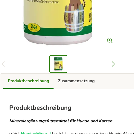
Produktbeschreibung
Zusammensetzung
Produktbeschreibung
Mineralergänzungsfuttermittel für Hunde und Katzen
cdVet
HuminoMineral
besteht aus dem einzigartigen HuminoMin-Ko