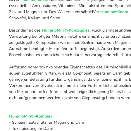
essentiellen Aminosäuren, Vitaminen, Mineralstoffen und Spurene
Zink und Magnesium. Des Weiteren enthält cdVet
HuminoMineral
Schwefel, Kalium und Selen.
Besonderheit des
HuminoMin®-Komplexes
: Auch Darmgesundhei
Verwertung benötigter Mikronährstoffe eine nicht zu unterschätzen
ausgeklügelte Komposition werden die Schleimhäute von Magen und
Aufnahme benötigter Mikronährstoffe begünstigt. Außerdem unte
Basenhaushaltes und zeichnet sich durch hervorragende zellschütze
Aufgrund hoher toxin-bindender Eigenschaften des HuminoMin®-K
außen zugeführten Giften, wie z.B. Glyphosat, bereits im Darm g
geringeren Belastung für den Organismus, da die Toxine nicht ins
Vorkommen von Glyphosat in immer mehr Futtermitteln, pflanzliche
von Mikronährstoffen führen, obwohl eigentlich genug Mineralie
nicht aufgenommen werden, da sie von Glyphosat gebunden werd
HuminoMin®-Komplex
:
- Schleimhautschutz für Magen und Darm
- Toxinbindung im Darm