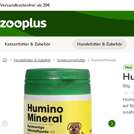
Versandkostenfrei ab 39€
Katzenfutter & Zubehör
Hundefutter & Zubehör
Kategorie-Menü öffnen: Katzenf
Hundefutter & Zubehör
Ergänzungsfutter
HuminoMineral
Neu
Hu
50g
Hochw
auf B
zusät