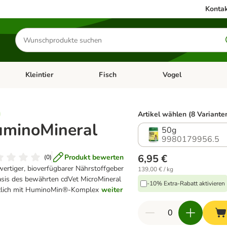
Kontak
Produkte
suchen
Kleintier
Fisch
Vogel
utter & Zubehör
Kategorie-Menü öffnen: Hundefutter & Zubehör
Kategorie-Menü öffnen: Kleintier
Kategorie-Menü öffnen
Ka
Artikel wählen (8 Variante
minoMineral
50g
9980179956.5
6,95 €
Produkt bewerten
(
0
)
ertiger, bioverfügbarer Nährstoffgeber
139,00 € / kg
asis des bewährten cdVet MicroMineral
-10% Extra-Rabatt aktivieren
zlich mit HuminoMin®-Komplex
weiter