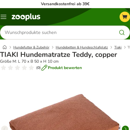
Versandkostenfrei ab 39€
Menü
Produkte
suchen
Hundefutter & Zubehör
Hundebetten & Hundeschlafplatz
Tiaki
T
TIAKI Hundematratze Teddy, copper
Größe M: L 70 x B 50 x H 10 cm
Produkt bewerten
(
0
)