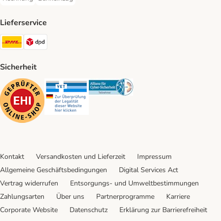
Rechnung Payment Method
Bankeinzug Payment Method
Lieferservice
DHL Shipping Method
DPD Shipping Method
Sicherheit
Security
Security
Security
Kontakt
Versandkosten und Lieferzeit
Impressum
Allgemeine Geschäftsbedingungen
Digital Services Act
Vertrag widerrufen
Entsorgungs- und Umweltbestimmungen
Zahlungsarten
Über uns
Partnerprogramme
Karriere
Corporate Website
Datenschutz
Erklärung zur Barrierefreiheit