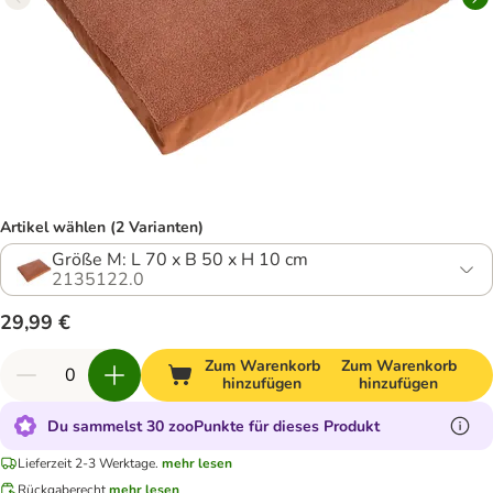
Artikel wählen (2 Varianten)
Größe M: L 70 x B 50 x H 10 cm
2135122.0
29,99 €
Zum Warenkorb
Zum Warenkorb
hinzufügen
hinzufügen
Du sammelst 30 zooPunkte für dieses Produkt
Lieferzeit 2-3 Werktage.
mehr lesen
Rückgaberecht
mehr lesen