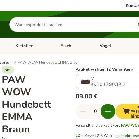
Kontak
Produkte
suchen
Kleintier
Fisch
Vogel
utter & Zubehör
Kategorie-Menü öffnen: Hundefutter & Zubehör
Kategorie-Menü öffnen: Kleintier
Kategorie-Menü öffnen
Ka
t braun
PAW WOW Hundebett EMMA Braun
Artikel wählen (2 Varianten)
Neu
PAW
M
9980179039.2
WOW
89,00 €
Hundebett
War
EMMA
hin
Braun
Versandt und verkauft von
:
PAW WO
Lieferzeit 2-5 Werktage.
mehr les
M