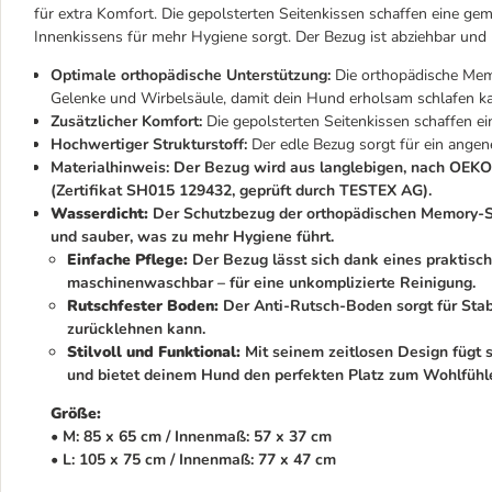
für extra Komfort. Die gepolsterten Seitenkissen schaffen eine 
Innenkissens für mehr Hygiene sorgt. Der Bezug ist abziehbar und 
Optimale orthopädische Unterstützung:
Die orthopädische Memo
Gelenke und Wirbelsäule, damit dein Hund erholsam schlafen k
Zusätzlicher Komfort:
Die gepolsterten Seitenkissen schaffen 
Hochwertiger Strukturstoff:
Der edle Bezug sorgt für ein angen
Materialhinweis: Der Bezug wird aus langlebigen, nach OEKO
(Zertifikat SH015 129432, geprüft durch TESTEX AG).
Wasserdicht:
Der Schutzbezug der orthopädischen Memory-Sc
und sauber, was zu mehr Hygiene führt.
Einfache Pflege:
Der Bezug lässt sich dank eines praktisc
maschinenwaschbar – für eine unkomplizierte Reinigung.
Rutschfester Boden:
Der Anti-Rutsch-Boden sorgt für Stabi
zurücklehnen kann.
Stilvoll und Funktional:
Mit seinem zeitlosen Design fügt 
und bietet deinem Hund den perfekten Platz zum Wohlfühl
Größe:
• M: 85 x 65 cm / Innenmaß: 57 x 37 cm
• L: 105 x 75 cm / Innenmaß: 77 x 47 cm