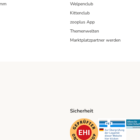
amm
Welpenclub
Kittenclub
zooplus App
Themenwelten
Marktplatzpartner werden
Sicherheit
ping Method
D Shipping Method
Security
Securit