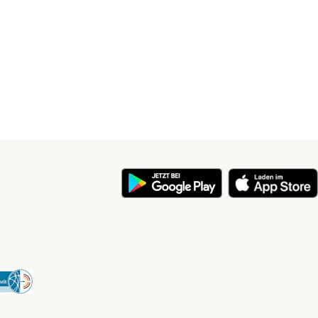
y
Security