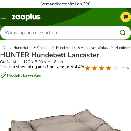
Versandkostenfrei ab 39€
Menü
Produkte
suchen
Hundefutter & Zubehör
Hundebetten & Hundeschlafplatz
Hundebet
HUNTER Hundebett Lancaster
Größe XL: L 120 x B 90 x H 18 cm
This is a stars rating area from zero to 5: 4.4/5
(
110
)
Produkt bewerten