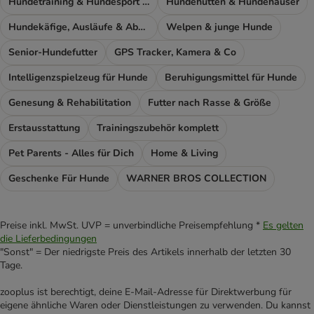
Hundetraining & Hundesport Zubehör
Hundehütten & Hundehäuser
Hundekäfige, Ausläufe & Absperrgitter
Welpen & junge Hunde
Senior-Hundefutter
GPS Tracker, Kamera & Co
Intelligenzspielzeug für Hunde
Beruhigungsmittel für Hunde
Genesung & Rehabilitation
Futter nach Rasse & Größe
Erstausstattung
Trainingszubehör komplett
Pet Parents - Alles für Dich
Home & Living
Geschenke Für Hunde
WARNER BROS COLLECTION
Preise inkl. MwSt. UVP = unverbindliche Preisempfehlung *
Es gelten
die Lieferbedingungen
"Sonst" = Der niedrigste Preis des Artikels innerhalb der letzten 30
Tage.
zooplus ist berechtigt, deine E-Mail-Adresse für Direktwerbung für
eigene ähnliche Waren oder Dienstleistungen zu verwenden. Du kannst