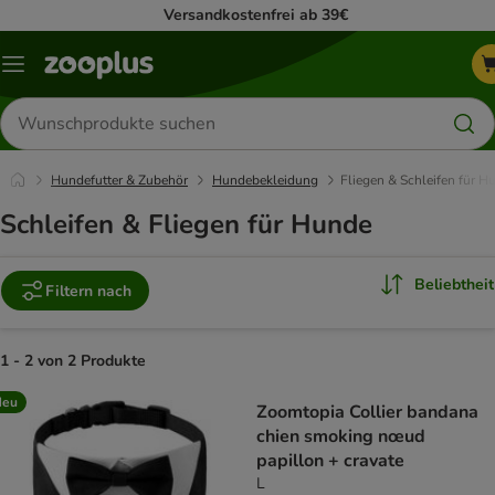
Versandkostenfrei ab 39€
Menü
Produkte
suchen
Hundefutter & Zubehör
Hundebekleidung
Fliegen & Schleifen für H
Schleifen & Fliegen für Hunde
Beliebtheit
Filtern nach
1 - 2 von 2 Produkte
product items have been changed
Neu
Zoomtopia Collier bandana
chien smoking nœud
papillon + cravate
L