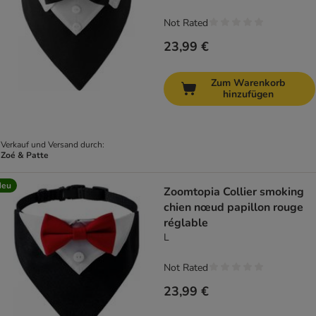
Not Rated
23,99 €
Zum Warenkorb
hinzufügen
Verkauf und Versand durch:
Zoé & Patte
Neu
Zoomtopia Collier smoking
chien nœud papillon rouge
réglable
L
Not Rated
23,99 €