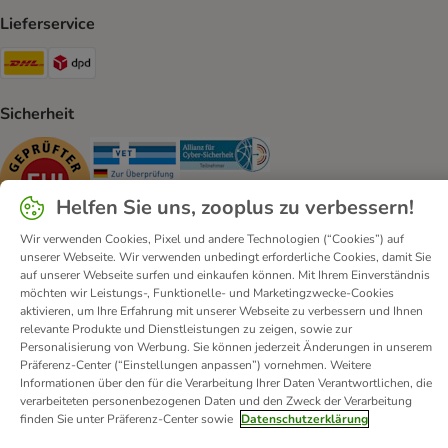
Lieferservice
DHL Shipping Method
DPD Shipping Method
Sicherheit
Security
Security
Security
Helfen Sie uns, zooplus zu verbessern!
Wir verwenden Cookies, Pixel und andere Technologien (“Cookies”) auf
unserer Webseite. Wir verwenden unbedingt erforderliche Cookies, damit Sie
auf unserer Webseite surfen und einkaufen können. Mit Ihrem Einverständnis
möchten wir Leistungs-, Funktionelle- und Marketingzwecke-Cookies
Kontakt
Versandkosten und Lieferzeit
Impressum
aktivieren, um Ihre Erfahrung mit unserer Webseite zu verbessern und Ihnen
Allgemeine Geschäftsbedingungen
Digital Services Act
relevante Produkte und Dienstleistungen zu zeigen, sowie zur
Personalisierung von Werbung. Sie können jederzeit Änderungen in unserem
Vertrag widerrufen
Entsorgungs- und Umweltbestimmungen
Präferenz-Center (“Einstellungen anpassen”) vornehmen. Weitere
Zahlungsarten
Über uns
Partnerprogramme
Karriere
Informationen über den für die Verarbeitung Ihrer Daten Verantwortlichen, die
verarbeiteten personenbezogenen Daten und den Zweck der Verarbeitung
Corporate Website
Datenschutz
Erklärung zur Barrierefreiheit
finden Sie unter Präferenz-Center sowie
Datenschutzerklärung
© zooplus SE
2026