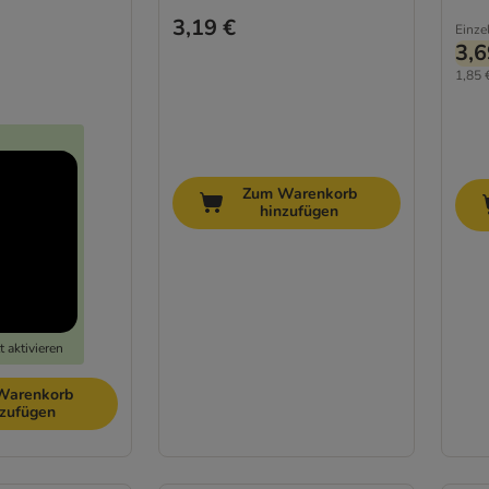
3,19 €
Einze
3,6
1,85 
Zum Warenkorb
hinzufügen
 aktivieren
Warenkorb
nzufügen