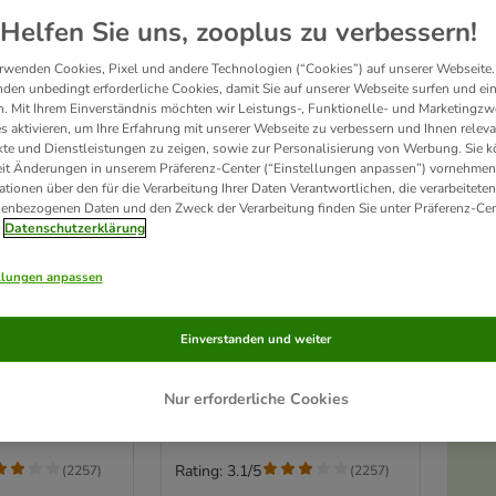
Helfen Sie uns, zooplus zu verbessern!
rwenden Cookies, Pixel und andere Technologien (“Cookies”) auf unserer Webseite.
den unbedingt erforderliche Cookies, damit Sie auf unserer Webseite surfen und ei
. Mit Ihrem Einverständnis möchten wir Leistungs-, Funktionelle- und Marketingzw
s aktivieren, um Ihre Erfahrung mit unserer Webseite zu verbessern und Ihnen relev
te und Dienstleistungen zu zeigen, sowie zur Personalisierung von Werbung. Sie 
eit Änderungen in unserem Präferenz-Center (“Einstellungen anpassen”) vornehmen
ationen über den für die Verarbeitung Ihrer Daten Verantwortlichen, die verarbeiteten
enbezogenen Daten und den Zweck der Verarbeitung finden Sie unter Präferenz-Cen
Datenschutzerklärung
2 Varianten
llungen anpassen
deckel
Trixie Dosendeckel
cm
2 Stück, Ø 10,6 cm
Einverstanden und weiter
Nur erforderliche Cookies
Rating: 3.1/5
(
2257
)
(
2257
)