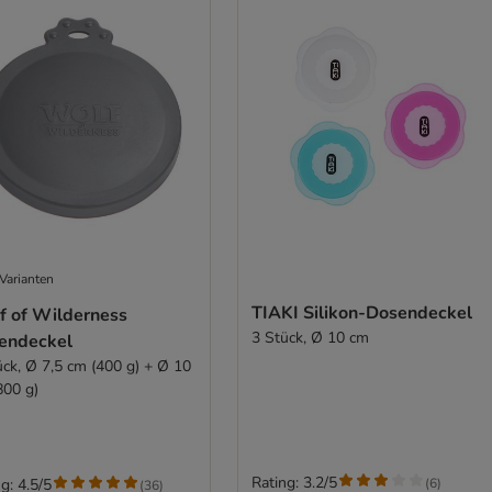
Varianten
TIAKI Silikon-Dosendeckel
f of Wilderness
3 Stück, Ø 10 cm
endeckel
ück, Ø 7,5 cm (400 g) + Ø 10
800 g)
Rating: 3.2/5
(
6
)
g: 4.5/5
(
36
)