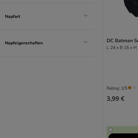
Napfart
DC Batman S
Napfeigenschaften
L 24 x B 15 x H
Rating: 1/5
3,99 €