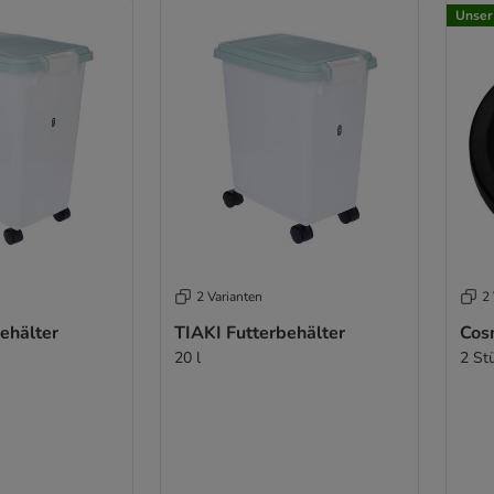
Unser
2 Varianten
2 
ehälter
TIAKI Futterbehälter
Cos
20 l
2 St