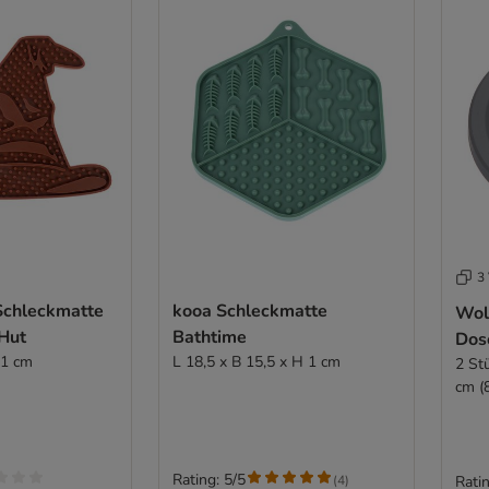
3 
 Schleckmatte
kooa Schleckmatte
Wol
Hut
Bathtime
Dos
 1 cm
L 18,5 x B 15,5 x H 1 cm
2 St
cm (
Rating: 5/5
(
4
)
Ratin