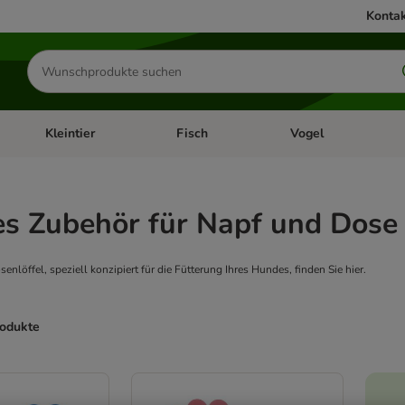
Kontak
Produkte
suchen
Kleintier
Fisch
Vogel
utter & Zubehör
Kategorie-Menü öffnen: Hundefutter & Zubehör
Kategorie-Menü öffnen: Kleintier
Kategorie-Menü öffnen
Ka
es Zubehör für Napf und Dose
löffel, speziell konzipiert für die Fütterung Ihres Hundes, finden Sie hier.
rodukte
ve been changed