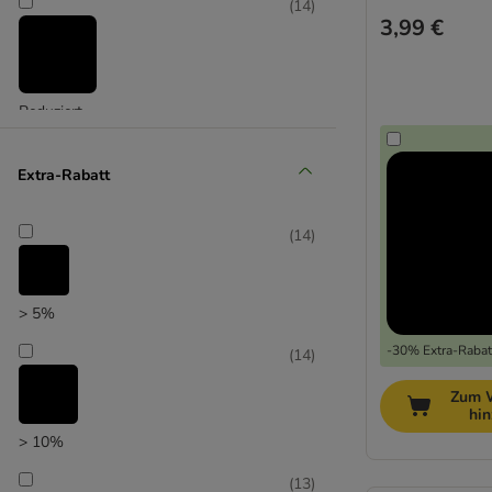
(
14
)
3,99 €
Reduziert
(
7
)
Extra-Rabatt
(
14
)
Unser Favorit
> 5%
-30% Extra-Rabatt
(
14
)
Zum 
hi
> 10%
(
13
)