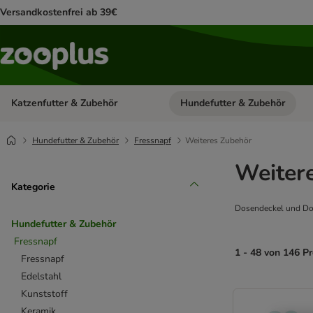
Versandkostenfrei ab 39€
Katzenfutter & Zubehör
Hundefutter & Zubehör
Kategorie-Menü öffnen: Katzenf
Hundefutter & Zubehör
Fressnapf
Weiteres Zubehör
Weiter
Kategorie
Dosendeckel und Dosen
Hundefutter & Zubehör
Fressnapf
1 - 48 von 146 P
Fressnapf
Edelstahl
product items ha
Kunststoff
Keramik