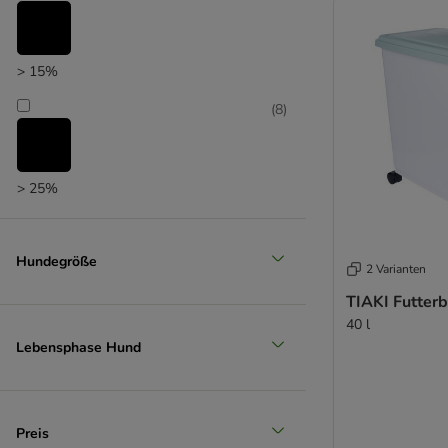
> 15%
(
8
)
> 25%
(
4
)
Hundegröße
2 Varianten
TIAKI Futterb
> 35%
40 l
(
3
)
Lebensphase Hund
> 50%
Preis