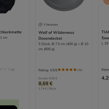
3 Varianten
chleckmatte
TIA
Wolf of Wilderness
 1 cm
Sau
Dosendeckel
L 29
5 Stück, Ø 7,5 cm (400 g) + Ø 10
cm (800 g)
Ratin
(
1
)
Rating: 4.5/5
(
36
)
4,2
Einzeln
9,95 €
8,69 €
1,74 € / Stück