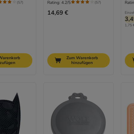
Rating: 4.2/5
Ratin
(
57
)
(
57
)
14,69 €
Einze
3,4
1,75 
Warenkorb
Zum Warenkorb
nzufügen
hinzufügen