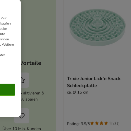
 Wir
nkaufen
ecke-
ante
können
. Weitere
ter
Deine Vorteile
Trixie Junior Lick'n'Snack
Schleckplatte
ca. Ø 15 cm
zooplus Abo aktivieren &
immer 5% sparen
Rating: 3.9/5
(
31
)
Über 10 Mio. Kunden