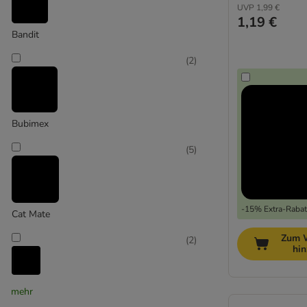
UVP
1,99 €
1,19 €
Bandit
(
2
)
Bubimex
(
5
)
-15% Extra-Rabatt
Cat Mate
Zum 
(
2
)
hi
Catit
mehr