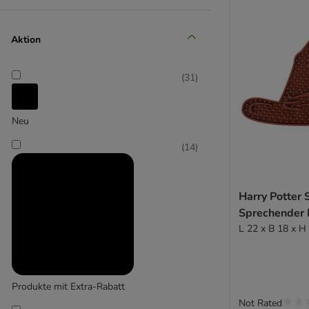
(
2
)
Aktion
Cosma
(
31
)
(
5
)
Neu
Curver
(
14
)
Harry Potter
Sprechender 
L 22 x B 18 x H
Produkte mit Extra-Rabatt
Not Rated