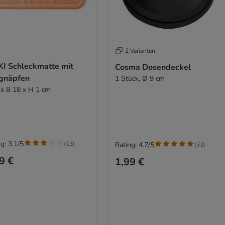
2 Varianten
KI Schleckmatte mit
Cosma Dosendeckel
gnäpfen
1 Stück, Ø 9 cm
 x B 18 x H 1 cm
g: 3.1/5
(
13
)
Rating: 4.7/5
(
33
)
9 €
1,99 €