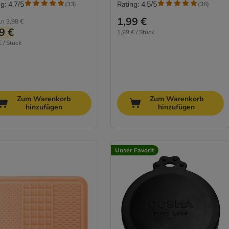
g: 4.7/5
Rating: 4.5/5
(
33
)
(
36
)
1,99 €
ln
3,98 €
9 €
1,99 € / Stück
€ / Stück
Zum Warenkorb
Zum Warenkorb
hinzufügen
hinzufügen
Unser Favorit