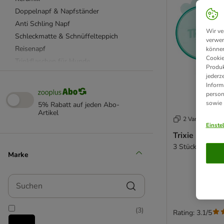
Doppelnapf & Napfständer
Anti Schling Napf
Wir ve
Schleckmatte & Schnüffelteppich
verwen
Reisenapf
können
Cookie
Trinkflaschen für Hunde
Produk
Hundenapf rutschfest
jederz
Inform
Futterautomat
person
Trinkbrunnen
sowie
5% Rabatt auf jeden Abo-
Futtertonne & Futterbehälter
Artikel
2 Varianten
Napfunterlagen
Einste
Trixie Dosen
Leckerlibeutel
3 Stück, Ø 7,6 
Weiteres Zubehör
Marke
beeztees
Designed by Lotte
Suchen
(
3
)
Rating: 3.1/5