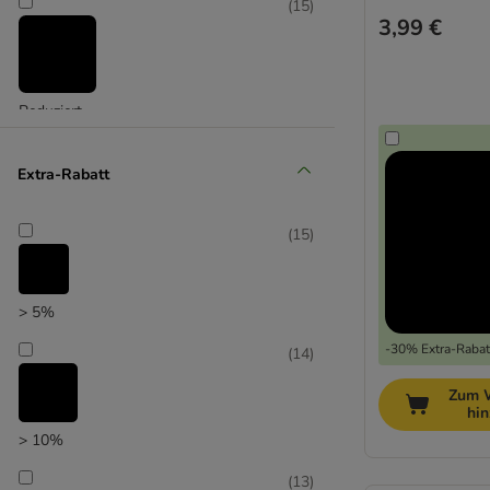
(
15
)
3,99 €
Reduziert
(
7
)
Extra-Rabatt
(
15
)
Unser Favorit
> 5%
-30% Extra-Rabatt
(
14
)
Zum 
hi
> 10%
(
13
)