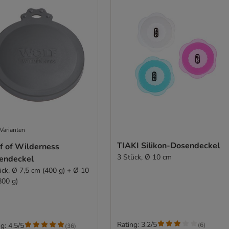
Varianten
TIAKI Silikon-Dosendeckel
f of Wilderness
3 Stück, Ø 10 cm
endeckel
ück, Ø 7,5 cm (400 g) + Ø 10
800 g)
Rating: 3.2/5
(
6
)
g: 4.5/5
(
36
)