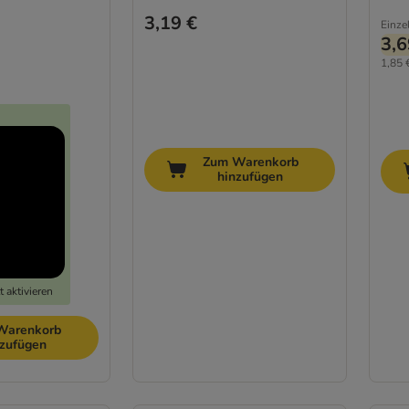
3,19 €
Einze
3,6
1,85 
Zum Warenkorb
hinzufügen
 aktivieren
Warenkorb
nzufügen