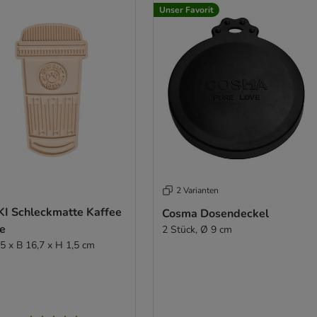
Unser Favorit
2 Varianten
KI Schleckmatte Kaffee
Cosma Dosendeckel
te
2 Stück, Ø 9 cm
,5 x B 16,7 x H 1,5 cm