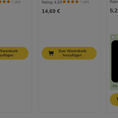
Ratin
Rating: 4.2/5
(
57
)
(
57
)
5,2
14,69 €
Warenkorb
Zum Warenkorb
nzufügen
hinzufügen
-5% 