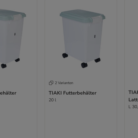
2 Varianten
TIA
ehälter
TIAKI Futterbehälter
Lat
20 l
L 30