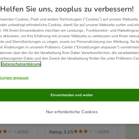
Helfen Sie uns, zooplus zu verbessern!
rwenden Cookies, Pixel und andere Technologien (“Cookies”) auf unserer Webseite.
den unbedingt erforderliche Cookies, damit Sie auf unserer Webseite surfen und ei
. Mit Ihrem Einverständnis möchten wir Leistungs-, Funktionelle- und Marketingzw
s aktivieren, um Ihre Erfahrung mit unserer Webseite zu verbessern und Ihnen relev
te und Dienstleistungen zu zeigen, sowie zur Personalisierung von Werbung. Sie 
eit Änderungen in unserem Präferenz-Center (“Einstellungen anpassen”) vornehmen
ationen über den für die Verarbeitung Ihrer Daten Verantwortlichen, die verarbeiteten
enbezogenen Daten und den Zweck der Verarbeitung finden Sie unter Präferenz-Cen
Datenschutzerklärung
2 Varianten
llungen anpassen
deckel
Trixie Dosendeckel
cm
2 Stück, Ø 10,6 cm
Einverstanden und weiter
Nur erforderliche Cookies
Rating: 3.1/5
(
2257
)
(
2257
)