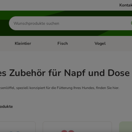
Kontak
Produkte
suchen
Kleintier
Fisch
Vogel
utter & Zubehör
Kategorie-Menü öffnen: Hundefutter & Zubehör
Kategorie-Menü öffnen: Kleintier
Kategorie-Menü öffnen
Ka
es Zubehör für Napf und Dose
löffel, speziell konzipiert für die Fütterung Ihres Hundes, finden Sie hier.
rodukte
ve been changed