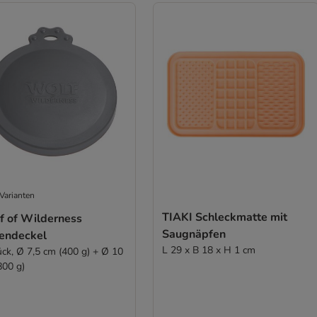
Varianten
TIAKI Schleckmatte mit
f of Wilderness
Saugnäpfen
endeckel
L 29 x B 18 x H 1 cm
ück, Ø 7,5 cm (400 g) + Ø 10
800 g)