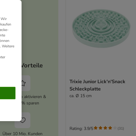
 Wir
nkaufen
ecke-
ante
können
. Weitere
ter
Deine Vorteile
Trixie Junior Lick'n'Snack
Schleckplatte
ca. Ø 15 cm
zooplus Abo aktivieren &
immer 5% sparen
Rating: 3.9/5
(
31
)
Über 10 Mio. Kunden