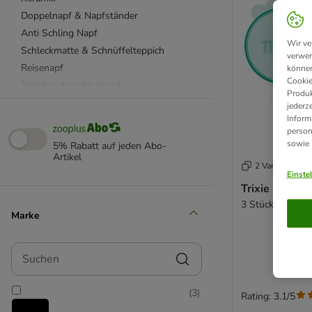
Doppelnapf & Napfständer
Anti Schling Napf
Wir ve
Schleckmatte & Schnüffelteppich
verwen
Reisenapf
können
Cookie
Trinkflaschen für Hunde
Produk
Hundenapf rutschfest
jederz
Inform
Futterautomat
person
Trinkbrunnen
sowie
5% Rabatt auf jeden Abo-
Futtertonne & Futterbehälter
Artikel
2 Varianten
Napfunterlagen
Einste
Trixie Dosen
Leckerlibeutel
3 Stück, Ø 7,6 
Weiteres Zubehör
Marke
beeztees
Designed by Lotte
Suchen
(
3
)
Rating: 3.1/5