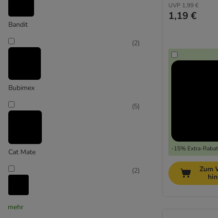
UVP
1,99 €
1,19 €
Bandit
(
2
)
Bubimex
(
5
)
-15% Extra-Rabatt
Cat Mate
Zum 
(
2
)
hi
Catit
mehr