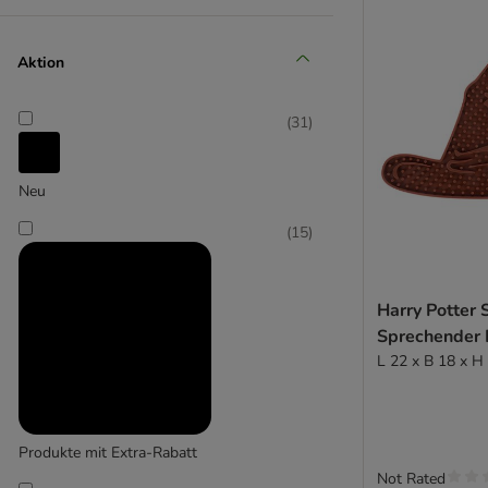
(
2
)
Aktion
Cosma
(
31
)
(
5
)
Neu
Curver
(
15
)
Harry Potter
Sprechender 
L 22 x B 18 x H
Produkte mit Extra-Rabatt
Not Rated