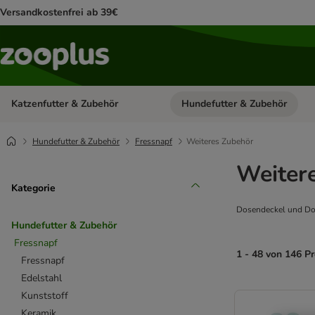
Versandkostenfrei ab 39€
Katzenfutter & Zubehör
Hundefutter & Zubehör
Kategorie-Menü öffnen: Katzenf
Hundefutter & Zubehör
Fressnapf
Weiteres Zubehör
Weiter
Kategorie
Dosendeckel und Dosen
Hundefutter & Zubehör
Fressnapf
1 - 48 von 146 P
Fressnapf
Edelstahl
product items ha
Kunststoff
Keramik