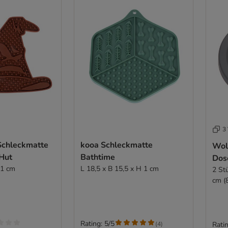
3 
 Schleckmatte
kooa Schleckmatte
Wol
Hut
Bathtime
Dos
 1 cm
L 18,5 x B 15,5 x H 1 cm
2 St
cm (
Rating: 5/5
(
4
)
Ratin