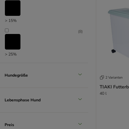
> 15%
(
8
)
> 25%
(
4
)
Hundegröße
2 Varianten
TIAKI Futterb
> 35%
40 l
(
3
)
Lebensphase Hund
> 50%
Preis