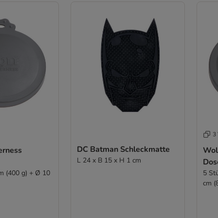
3 
DC Batman Schleckmatte
erness
Wol
L 24 x B 15 x H 1 cm
Dos
cm (400 g) + Ø 10
5 St
cm (