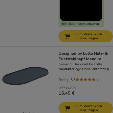
-50% Extra-Rabatt aktivieren
Zum Warenkorb
hinzufügen
Designed by Lotte Holz- &
Edelstahlnapf Mandira
passend: Designed by Lotte
Napfunterlage Oona, anthrazit (L
55 x B 30 cm)
Rating: 5/5
(
1
)
UVP
19,99 €
16,49 €
Zum Warenkorb
hinzufügen