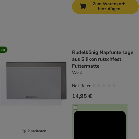
Zum Warenkorb
hinzufügen
Neu
Rudelkönig Napfunterlage
aus Silikon rutschfest
Futtermatte
Weiß
Not Rated
14,95 €
2 Varianten