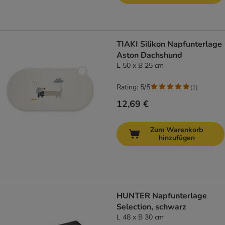
TIAKI Silikon Napfunterlage
Aston Dachshund
L 50 x B 25 cm
Rating: 5/5
(
1
)
12,69 €
Zum Warenkorb
hinzufügen
HUNTER Napfunterlage
Selection, schwarz
L 48 x B 30 cm