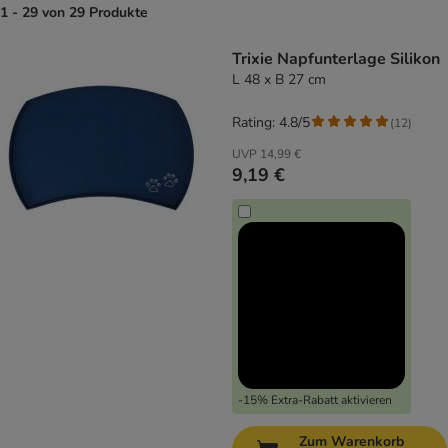
1 - 29 von 29 Produkte
product items have been changed
Trixie Napfunterlage Silikon
L 48 x B 27 cm
Rating: 4.8/5
(
12
)
UVP
14,99 €
9,19 €
-15% Extra-Rabatt aktivieren
Zum Warenkorb