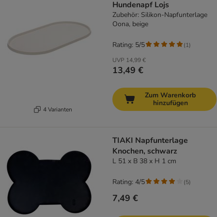
Hundenapf Lojs
Zubehör: Silikon-Napfunterlage
Oona, beige
Rating: 5/5
(
1
)
UVP
14,99 €
13,49 €
Zum Warenkorb
hinzufügen
4 Varianten
TIAKI Napfunterlage
Knochen, schwarz
L 51 x B 38 x H 1 cm
Rating: 4/5
(
5
)
7,49 €