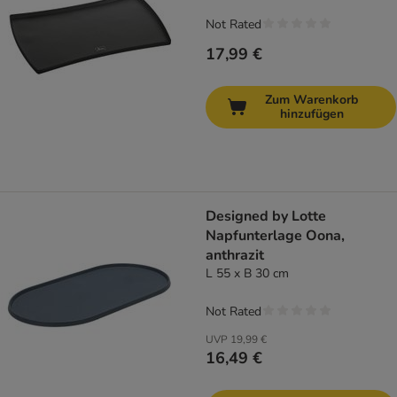
Not Rated
17,99 €
Zum Warenkorb
hinzufügen
Designed by Lotte
Napfunterlage Oona,
anthrazit
L 55 x B 30 cm
Not Rated
UVP
19,99 €
16,49 €