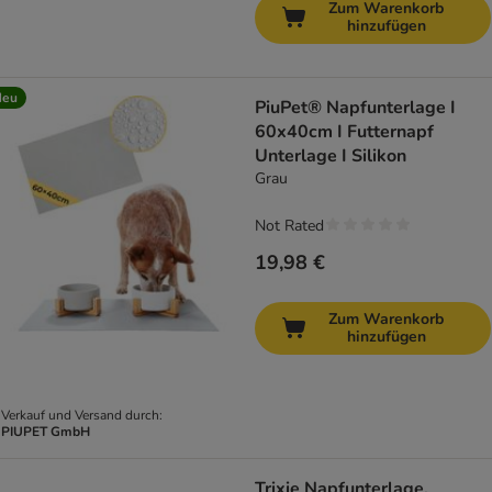
Zum Warenkorb
hinzufügen
Neu
PiuPet® Napfunterlage I
60x40cm I Futternapf
Unterlage I Silikon
Grau
Not Rated
19,98 €
Zum Warenkorb
hinzufügen
Verkauf und Versand durch:
PIUPET GmbH
Trixie Napfunterlage,