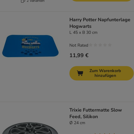
2 Varianten
Harry Potter Napfunterlage
Hogwarts
L 45 x B 30 cm
Not Rated
11,99 €
Zum Warenkorb
hinzufügen
Trixie Futtermatte Slow
Feed, Silikon
Ø 24 cm