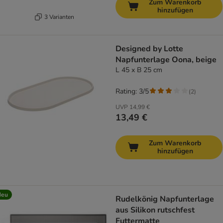
Zum Warenkorb
hinzufügen
3 Varianten
Designed by Lotte
Napfunterlage Oona, beige
L 45 x B 25 cm
Rating: 3/5
(
2
)
UVP
14,99 €
13,49 €
Zum Warenkorb
hinzufügen
Neu
Rudelkönig Napfunterlage
aus Silikon rutschfest
Futtermatte