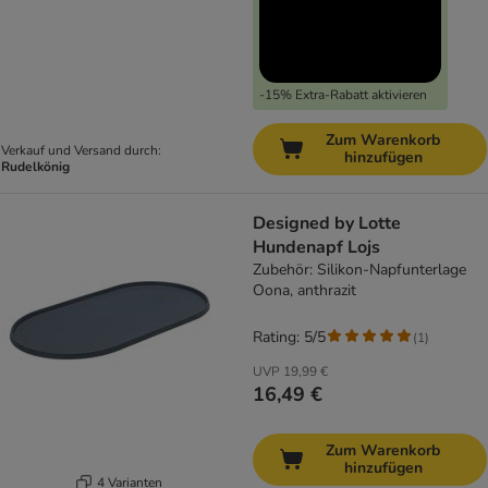
-15% Extra-Rabatt aktivieren
Zum Warenkorb
Verkauf und Versand durch:
hinzufügen
Rudelkönig
Designed by Lotte
Hundenapf Lojs
Zubehör: Silikon-Napfunterlage
Oona, anthrazit
Rating: 5/5
(
1
)
UVP
19,99 €
16,49 €
Zum Warenkorb
hinzufügen
4 Varianten