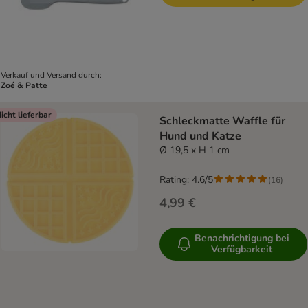
Verkauf und Versand durch:
Zoé & Patte
icht lieferbar
Schleckmatte Waffle für
Hund und Katze
Ø 19,5 x H 1 cm
Rating: 4.6/5
(
16
)
4,99 €
Benachrichtigung bei
Verfügbarkeit