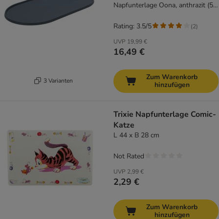
Napfunterlage Oona, anthrazit (55
x 30 cm)
Rating: 3.5/5
(
2
)
UVP
19,99 €
16,49 €
Zum Warenkorb
3 Varianten
hinzufügen
Trixie Napfunterlage Comic-
Katze
L 44 x B 28 cm
Not Rated
UVP
2,99 €
2,29 €
Zum Warenkorb
hinzufügen