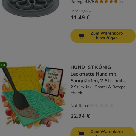
Rating: 4.5/5
(
4
)
UVP
11,99 €
11,49 €
Zum Warenkorb
hinzufügen
Neu
HUND IST KÖNIG
Leckmatte Hund mit
Saugnäpfen, 2 Stk. inkl.
Spatel & Rezepte
2 Stück inkl. Spatel & Rezept-
Ebook
Not Rated
22,94 €
Zum Warenkorb