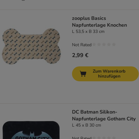
zooplus Basics
Napfunterlage Knochen
L 53,5 x B 33 cm
Not Rated
2,99 €
Zum Warenkorb
hinzufügen
DC Batman Silikon-
Napfunterlage Gotham City
L 45 x B 30 cm
Not Rated