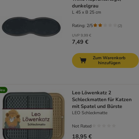
dunkelgrau
L 45 x B 25 cm
Rating: 2/5
(
2
)
UVP
9,99 €
7,49 €
Zum Warenkorb
hinzufügen
Neu
Leo Löwenkatz 2
Schleckmatten für Katzen
mit Spatel und Bürste
LEO Schleckmatte
Not Rated
18,95 €