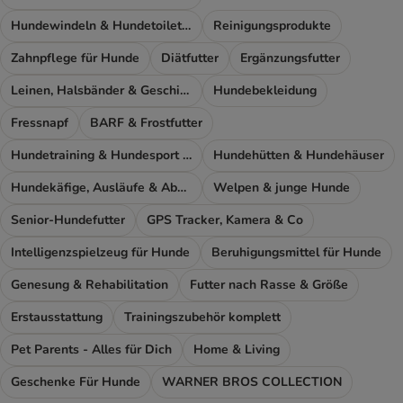
Hundewindeln & Hundetoiletten
Reinigungsprodukte
Zahnpflege für Hunde
Diätfutter
Ergänzungsfutter
Leinen, Halsbänder & Geschirre
Hundebekleidung
Fressnapf
BARF & Frostfutter
Hundetraining & Hundesport Zubehör
Hundehütten & Hundehäuser
Hundekäfige, Ausläufe & Absperrgitter
Welpen & junge Hunde
Senior-Hundefutter
GPS Tracker, Kamera & Co
Intelligenzspielzeug für Hunde
Beruhigungsmittel für Hunde
Genesung & Rehabilitation
Futter nach Rasse & Größe
Erstausstattung
Trainingszubehör komplett
Pet Parents - Alles für Dich
Home & Living
Geschenke Für Hunde
WARNER BROS COLLECTION