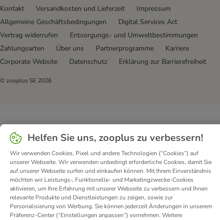
Kontakt
Versandkosten und Lieferzeit
Impressum
Allgemeine Geschäftsbedingungen
Digital Services Act
Vertrag widerrufen
Entsorgungs- und Umweltbestimmungen
Zahlungsarten
Über uns
Partnerprogramme
Karriere
Corporate Website
Datenschutz
Erklärung zur Barrierefreiheit
© zooplus SE
2026
Helfen Sie uns, zooplus zu verbessern!
Wir verwenden Cookies, Pixel und andere Technologien (“Cookies”) auf
unserer Webseite. Wir verwenden unbedingt erforderliche Cookies, damit Sie
auf unserer Webseite surfen und einkaufen können. Mit Ihrem Einverständnis
möchten wir Leistungs-, Funktionelle- und Marketingzwecke-Cookies
aktivieren, um Ihre Erfahrung mit unserer Webseite zu verbessern und Ihnen
relevante Produkte und Dienstleistungen zu zeigen, sowie zur
Personalisierung von Werbung. Sie können jederzeit Änderungen in unserem
Präferenz-Center (“Einstellungen anpassen”) vornehmen. Weitere