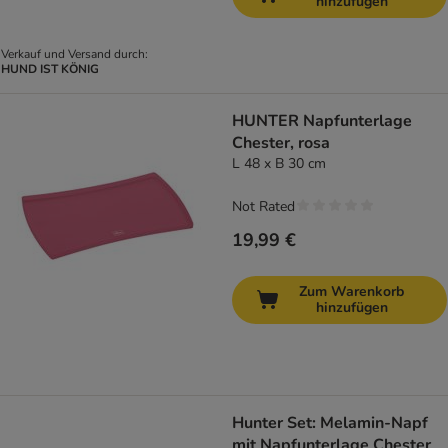
hinzufügen
Verkauf und Versand durch:
HUND IST KÖNIG
HUNTER Napfunterlage
Chester, rosa
L 48 x B 30 cm
Not Rated
19,99 €
Zum Warenkorb
hinzufügen
Hunter Set: Melamin-Napf
mit Napfunterlage Chester