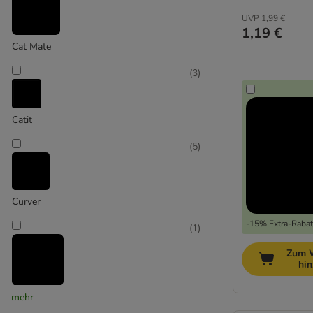
UVP
1,99 €
1,19 €
Cat Mate
(
3
)
Catit
(
5
)
Curver
-15% Extra-Rabatt
(
1
)
Zum 
hi
mehr
Dog Mate