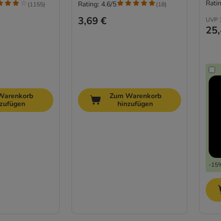
Ratin
Rating: 4.6/5
(
1155
)
(
18
)
3,69 €
UVP
25,
Warenkorb
Zum Warenkorb
nzufügen
hinzufügen
-15%