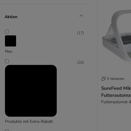
(
2
)
Aktion
(
17
)
Drinkwell
(
4
)
Neu
(
26
)
Eyenimal
5 Varianten
SureFeed Mik
Futterautoma
Futterautomat 
Produkte mit Extra-Rabatt