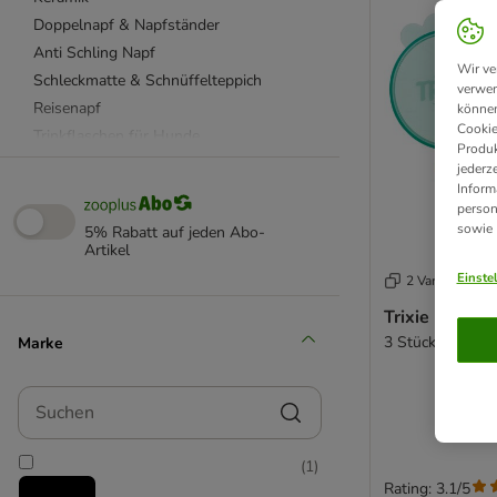
Doppelnapf & Napfständer
Anti Schling Napf
Wir ve
Schleckmatte & Schnüffelteppich
verwen
Reisenapf
können
Cookie
Trinkflaschen für Hunde
Produk
Hundenapf rutschfest
jederz
Inform
Futterautomat
person
Trinkbrunnen
sowie
5% Rabatt auf jeden Abo-
Futtertonne & Futterbehälter
Artikel
Napfunterlagen
Einste
2 Varianten
Leckerlibeutel
Trixie Dosen
Weiteres Zubehör
3 Stück, Ø 7,6 
Marke
beeztees
Designed by Lotte
Suchen
(
1
)
Rating: 3.1/5