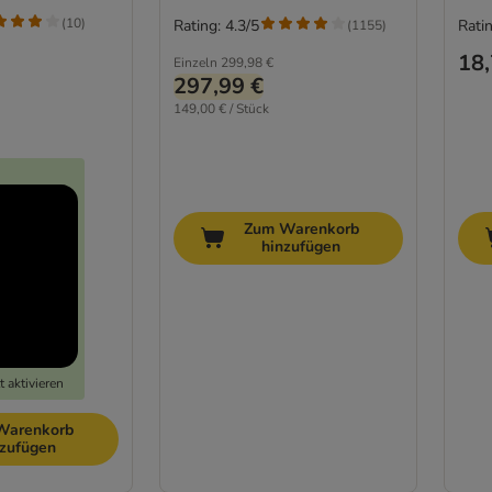
(
10
)
Rating: 4.3/5
Ratin
(
1155
)
18,
Einzeln
299,98 €
297,99 €
149,00 € / Stück
Zum Warenkorb
hinzufügen
 aktivieren
Warenkorb
nzufügen