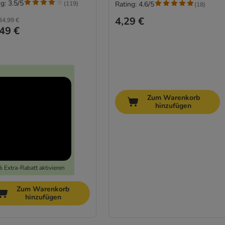
g: 3.5/5
(
119
)
Rating: 4.6/5
(
18
)
4,29 €
34,99 €
49 €
Zum Warenkorb
hinzufügen
 Extra-Rabatt aktivieren
Zum Warenkorb
hinzufügen