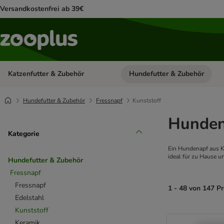
Versandkostenfrei ab 39€
Katzenfutter & Zubehör
Hundefutter & Zubehör
Kategorie-Menü öffnen: Katzenf
Hundefutter & Zubehör
Fressnapf
Kunststoff
Hunden
Kategorie
Ein Hundenapf aus K
ideal für zu Hause u
Hundefutter & Zubehör
Fressnapf
Fressnapf
1 - 48 von 147 P
Edelstahl
Kunststoff
product items ha
Keramik