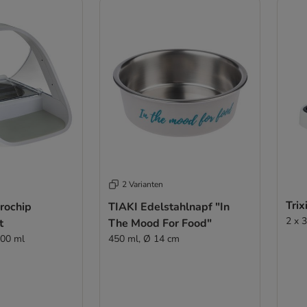
2 Varianten
Tri
rochip
TIAKI Edelstahlnapf "In
2 x 
t
The Mood For Food"
400 ml
450 ml, Ø 14 cm