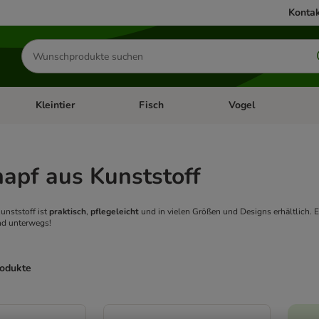
Kontak
Produkte
suchen
Kleintier
Fisch
Vogel
utter & Zubehör
Kategorie-Menü öffnen: Hundefutter & Zubehör
Kategorie-Menü öffnen: Kleintier
Kategorie-Menü öffnen
Ka
apf aus Kunststoff
unststoff ist
praktisch
,
pflegeleicht
und in vielen Größen und Designs erhältlich. 
nd unterwegs!
rodukte
ve been changed