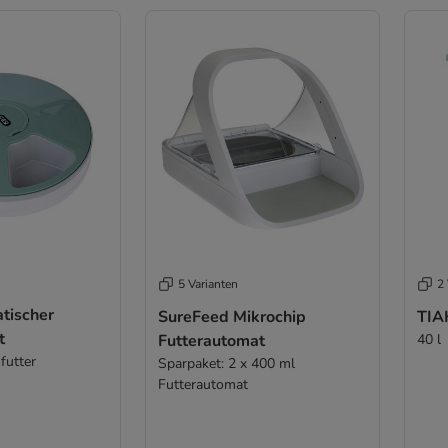
5 Varianten
2 
tischer
SureFeed Mikrochip
TIAK
t
Futterautomat
40 l
futter
Sparpaket: 2 x 400 ml
Futterautomat