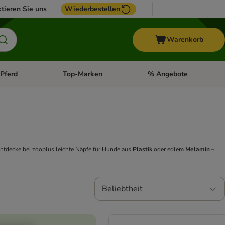
tieren Sie uns
Wiederbestellen
Warenkorb
Pferd
Top-Marken
% Angebote
: Fisch
tegorie-Menü öffnen: Vogel
Kategorie-Menü öffnen: Pferd
Kategorie-Menü öffnen: T
Entdecke bei zooplus leichte Näpfe für Hunde aus
Plastik
oder edlem
Melamin
–
Beliebtheit