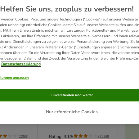
Helfen Sie uns, zooplus zu verbessern!
rwenden Cookies, Pixel und andere Technologien (“Cookies”) auf unserer Webseite.
den unbedingt erforderliche Cookies, damit Sie auf unserer Webseite surfen und ei
. Mit Ihrem Einverständnis möchten wir Leistungs-, Funktionelle- und Marketingzw
s aktivieren, um Ihre Erfahrung mit unserer Webseite zu verbessern und Ihnen relev
te und Dienstleistungen zu zeigen, sowie zur Personalisierung von Werbung. Sie 
eit Änderungen in unserem Präferenz-Center (“Einstellungen anpassen”) vornehmen
ationen über den für die Verarbeitung Ihrer Daten Verantwortlichen, die verarbeiteten
enbezogenen Daten und den Zweck der Verarbeitung finden Sie unter Präferenz-Cen
Datenschutzerklärung
llungen anpassen
2 Varianten
deckel
Trixie Dosendeckel
Einverstanden und weiter
cm
2 Stück, Ø 10,6 cm
Nur erforderliche Cookies
Rating: 3.1/5
(
2258
)
(
2258
)