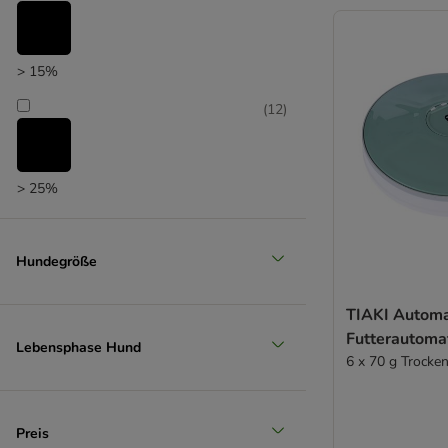
> 15%
(
12
)
> 25%
(
6
)
Hundegröße
> 35%
TIAKI Automa
Futterautoma
(
4
)
Lebensphase Hund
6 x 70 g Trocken
> 50%
Preis