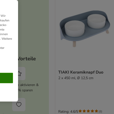
 Wir
nkaufen
ecke-
ante
können
. Weitere
ter
Deine Vorteile
TIAKI Keramiknapf Duo
2 x 450 ml, Ø 12,5 cm
zooplus Abo aktivieren &
immer 5% sparen
Rating: 4.6/5
(
8
)