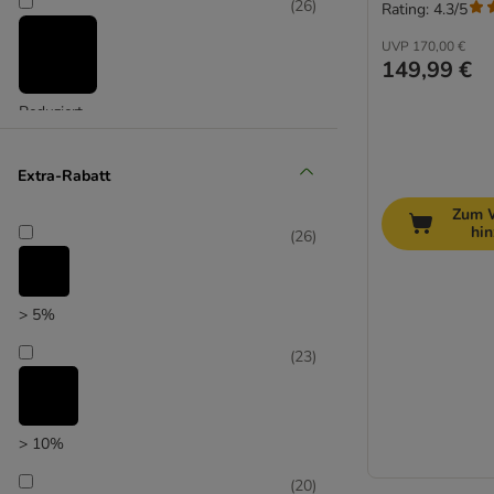
(
26
)
Rating: 4.3/5
UVP
170,00 €
149,99 €
Reduziert
(
9
)
Extra-Rabatt
Zum 
hi
(
26
)
Unser Favorit
> 5%
(
23
)
> 10%
(
20
)