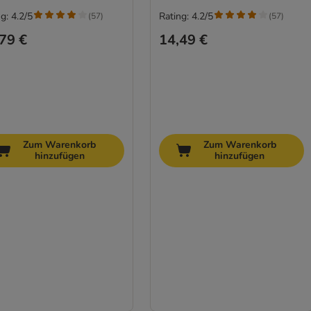
g: 4.2/5
Rating: 4.2/5
(
57
)
(
57
)
79 €
14,49 €
Zum Warenkorb
Zum Warenkorb
hinzufügen
hinzufügen