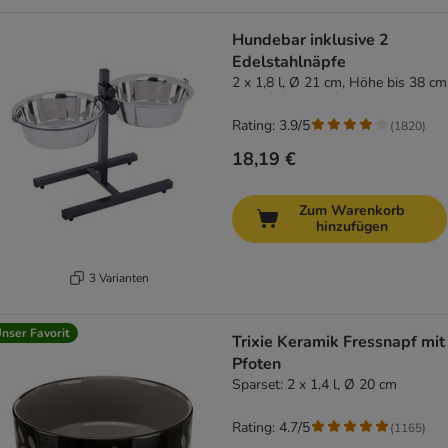
Hundebar inklusive 2
Edelstahlnäpfe
2 x 1,8 l, Ø 21 cm, Höhe bis 38 cm
Rating: 3.9/5
(
1820
)
18,19 €
Zum Warenkorb
hinzufügen
3 Varianten
nser Favorit
Trixie Keramik Fressnapf mit
Pfoten
Sparset: 2 x 1,4 l, Ø 20 cm
Rating: 4.7/5
(
1165
)