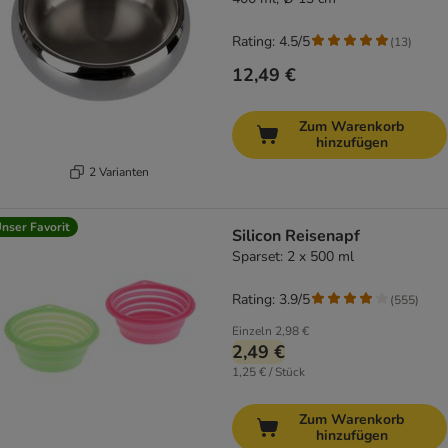
Rating: 4.5/5
(
13
)
12,49 €
Zum Warenkorb
hinzufügen
2 Varianten
nser Favorit
Silicon Reisenapf
Sparset: 2 x 500 ml
Rating: 3.9/5
(
555
)
Einzeln
2,98 €
2,49 €
1,25 € / Stück
Zum Warenkorb
hinzufügen