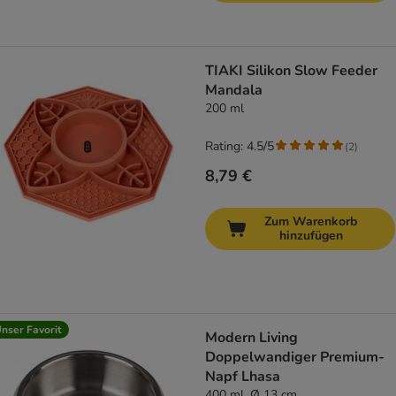
TIAKI Silikon Slow Feeder
Mandala
200 ml
Rating: 4.5/5
(
2
)
8,79 €
Zum Warenkorb
hinzufügen
nser Favorit
Modern Living
Doppelwandiger Premium-
Napf Lhasa
400 ml, Ø 13 cm