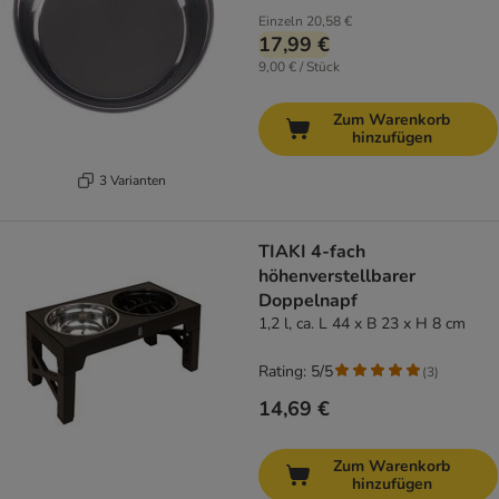
Einzeln
20,58 €
17,99 €
9,00 € / Stück
Zum Warenkorb
hinzufügen
3 Varianten
TIAKI 4-fach
höhenverstellbarer
Doppelnapf
1,2 l, ca. L 44 x B 23 x H 8 cm
Rating: 5/5
(
3
)
14,69 €
Zum Warenkorb
hinzufügen