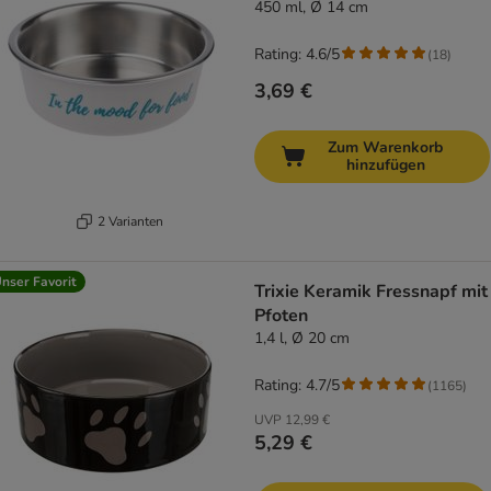
450 ml, Ø 14 cm
Rating: 4.6/5
(
18
)
3,69 €
Zum Warenkorb
hinzufügen
2 Varianten
nser Favorit
Trixie Keramik Fressnapf mit
Pfoten
1,4 l, Ø 20 cm
Rating: 4.7/5
(
1165
)
UVP
12,99 €
5,29 €