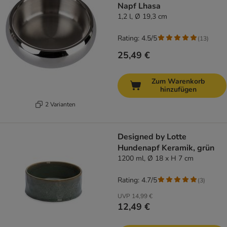
Napf Lhasa
1,2 l, Ø 19,3 cm
Rating: 4.5/5
(
13
)
25,49 €
Zum Warenkorb
hinzufügen
2 Varianten
Designed by Lotte
Hundenapf Keramik, grün
1200 ml, Ø 18 x H 7 cm
Rating: 4.7/5
(
3
)
UVP
14,99 €
12,49 €