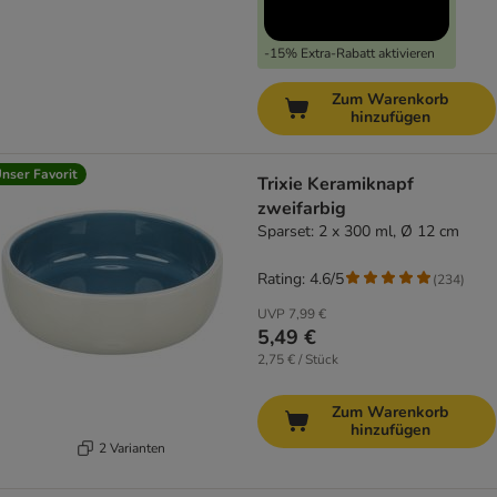
-15% Extra-Rabatt aktivieren
Zum Warenkorb
hinzufügen
nser Favorit
Trixie Keramiknapf
zweifarbig
Sparset: 2 x 300 ml, Ø 12 cm
Rating: 4.6/5
(
234
)
UVP
7,99 €
5,49 €
2,75 € / Stück
Zum Warenkorb
hinzufügen
2 Varianten