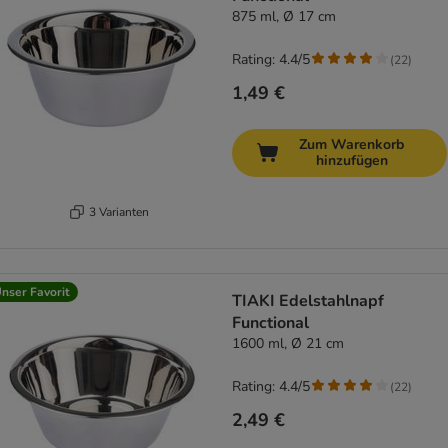
875 ml, Ø 17 cm
Rating: 4.4/5
(
22
)
1,49 €
Zum Warenkorb
hinzufügen
3 Varianten
nser Favorit
TIAKI Edelstahlnapf
Functional
1600 ml, Ø 21 cm
Rating: 4.4/5
(
22
)
2,49 €