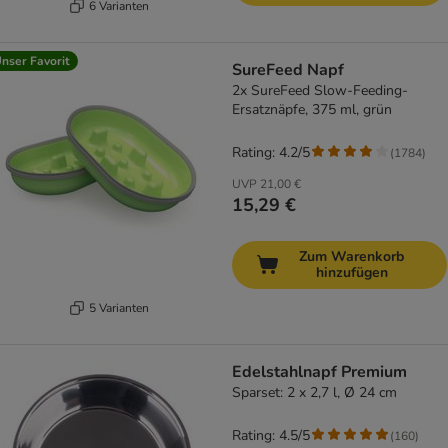
6 Varianten
nser Favorit
SureFeed Napf
2x SureFeed Slow-Feeding-
Ersatznäpfe, 375 ml, grün
Rating: 4.2/5
(
1784
)
UVP
21,00 €
15,29 €
Zum Warenkorb
hinzufügen
5 Varianten
Edelstahlnapf Premium
Sparset: 2 x 2,7 l, Ø 24 cm
Rating: 4.5/5
(
160
)