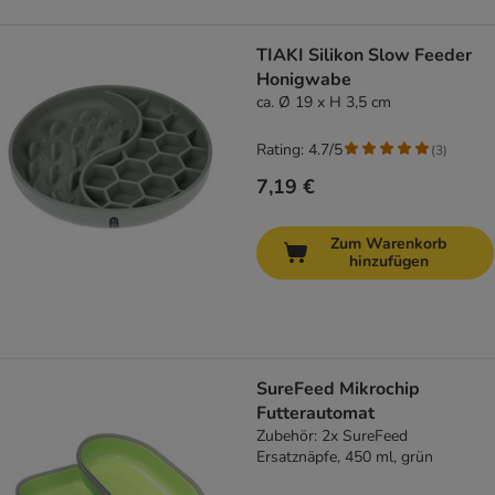
TIAKI Silikon Slow Feeder
Honigwabe
ca. Ø 19 x H 3,5 cm
Rating: 4.7/5
(
3
)
7,19 €
Zum Warenkorb
hinzufügen
SureFeed Mikrochip
Futterautomat
Zubehör: 2x SureFeed
Ersatznäpfe, 450 ml, grün