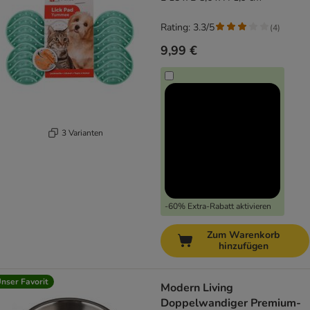
Rating: 3.3/5
(
4
)
9,99 €
3 Varianten
-60% Extra-Rabatt aktivieren
Zum Warenkorb
hinzufügen
nser Favorit
Modern Living
Doppelwandiger Premium-