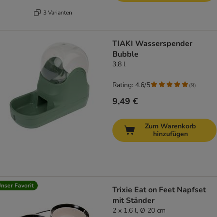
3 Varianten
TIAKI Wasserspender
Bubble
3,8 l
Rating: 4.6/5
(
9
)
9,49 €
Zum Warenkorb
hinzufügen
nser Favorit
Trixie Eat on Feet Napfset
mit Ständer
2 x 1,6 l, Ø 20 cm