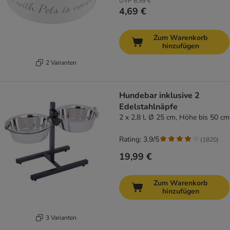
UVP
6,99 €
4,69 €
Zum Warenkorb
hinzufügen
2 Varianten
Hundebar inklusive 2
Edelstahlnäpfe
2 x 2,8 l, Ø 25 cm, Höhe bis 50 cm
Rating: 3.9/5
(
1820
)
19,99 €
Zum Warenkorb
hinzufügen
3 Varianten