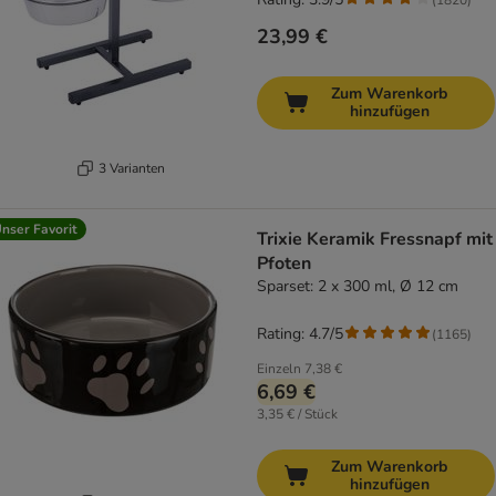
23,99 €
Zum Warenkorb
hinzufügen
3 Varianten
nser Favorit
Trixie Keramik Fressnapf mit
Pfoten
Sparset: 2 x 300 ml, Ø 12 cm
Rating: 4.7/5
(
1165
)
Einzeln
7,38 €
6,69 €
3,35 € / Stück
Zum Warenkorb
hinzufügen