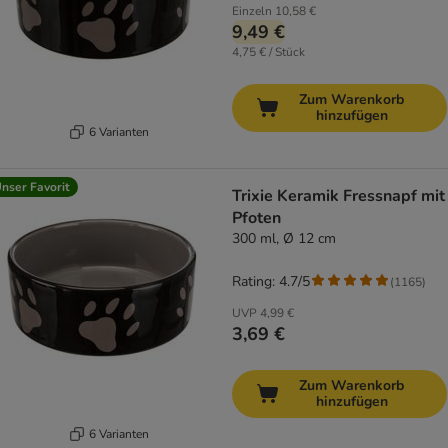
Einzeln
10,58 €
9,49 €
4,75 € / Stück
Zum Warenkorb
hinzufügen
6 Varianten
nser Favorit
Trixie Keramik Fressnapf mit
Pfoten
300 ml, Ø 12 cm
Rating: 4.7/5
(
1165
)
UVP
4,99 €
3,69 €
Zum Warenkorb
hinzufügen
6 Varianten