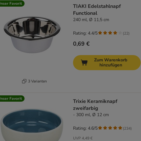
nser Favorit
TIAKI Edelstahlnapf
Functional
240 ml, Ø 11,5 cm
Rating: 4.4/5
(
22
)
0,69 €
Zum Warenkorb
hinzufügen
3 Varianten
nser Favorit
Trixie Keramiknapf
zweifarbig
- 300 ml, Ø 12 cm
Rating: 4.6/5
(
234
)
UVP
4,49 €