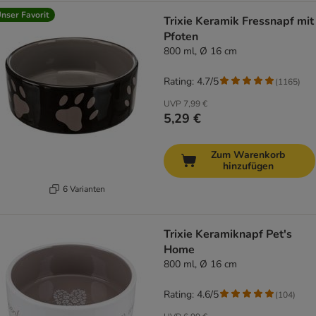
nser Favorit
Trixie Keramik Fressnapf mit
Pfoten
800 ml, Ø 16 cm
Rating: 4.7/5
(
1165
)
UVP
7,99 €
5,29 €
Zum Warenkorb
hinzufügen
6 Varianten
Trixie Keramiknapf Pet's
Home
800 ml, Ø 16 cm
Rating: 4.6/5
(
104
)