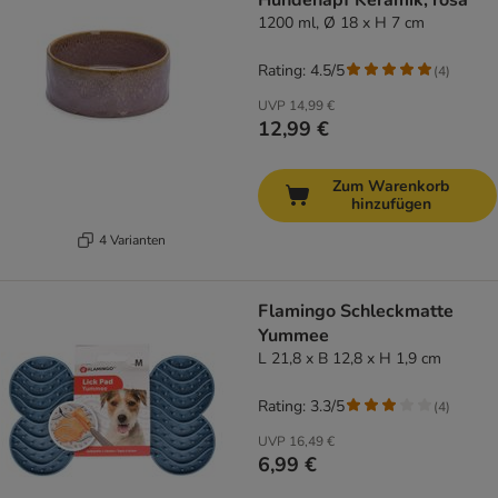
Hundenapf Keramik, rosa
1200 ml, Ø 18 x H 7 cm
Rating: 4.5/5
(
4
)
UVP
14,99 €
12,99 €
Zum Warenkorb
hinzufügen
4 Varianten
Flamingo Schleckmatte
Yummee
L 21,8 x B 12,8 x H 1,9 cm
Rating: 3.3/5
(
4
)
UVP
16,49 €
6,99 €