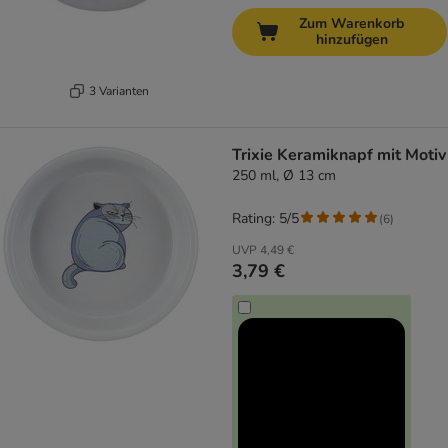
Zum Warenkorb
hinzufügen
3 Varianten
Trixie Keramiknapf mit Motiv
250 ml, Ø 13 cm
Rating: 5/5
(
6
)
UVP
4,49 €
3,79 €