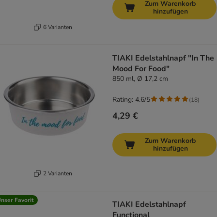
Zum Warenkorb
hinzufügen
6 Varianten
TIAKI Edelstahlnapf "In The
Mood For Food"
850 ml, Ø 17,2 cm
Rating: 4.6/5
(
18
)
4,29 €
Zum Warenkorb
hinzufügen
2 Varianten
nser Favorit
TIAKI Edelstahlnapf
Functional