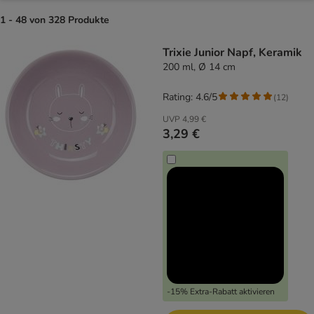
1 - 48 von 328 Produkte
product items have been changed
Trixie Junior Napf, Keramik
200 ml, Ø 14 cm
Rating: 4.6/5
(
12
)
UVP
4,99 €
3,29 €
-15% Extra-Rabatt aktivieren