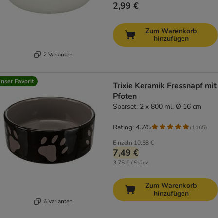
2,99 €
Zum Warenkorb
hinzufügen
2 Varianten
nser Favorit
Trixie Keramik Fressnapf mit
Pfoten
Sparset: 2 x 800 ml, Ø 16 cm
Rating: 4.7/5
(
1165
)
Einzeln
10,58 €
7,49 €
3,75 € / Stück
Zum Warenkorb
hinzufügen
6 Varianten