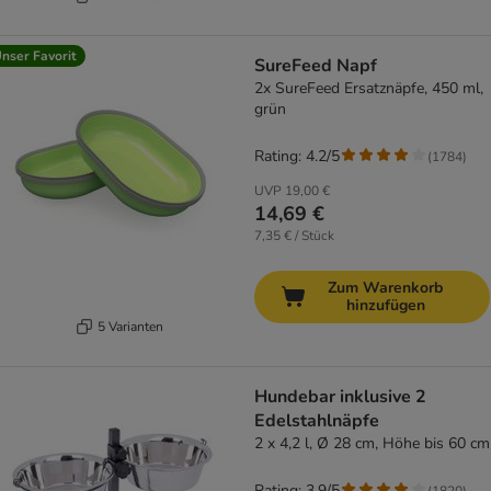
nser Favorit
SureFeed Napf
2x SureFeed Ersatznäpfe, 450 ml,
grün
Rating: 4.2/5
(
1784
)
UVP
19,00 €
14,69 €
7,35 € / Stück
Zum Warenkorb
hinzufügen
5 Varianten
Hundebar inklusive 2
Edelstahlnäpfe
2 x 4,2 l, Ø 28 cm, Höhe bis 60 cm
Rating: 3.9/5
(
1820
)