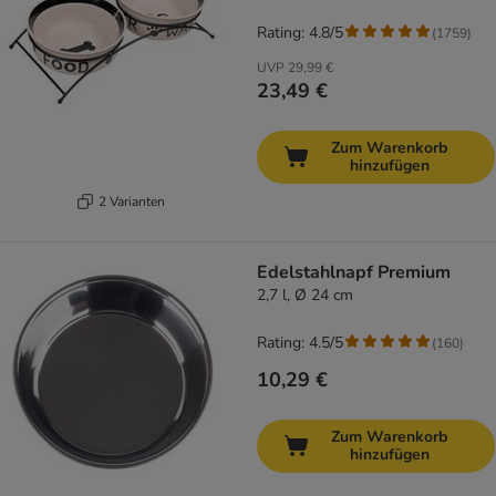
Rating: 4.8/5
(
1759
)
UVP
29,99 €
23,49 €
Zum Warenkorb
hinzufügen
2 Varianten
Edelstahlnapf Premium
2,7 l, Ø 24 cm
Rating: 4.5/5
(
160
)
10,29 €
Zum Warenkorb
hinzufügen