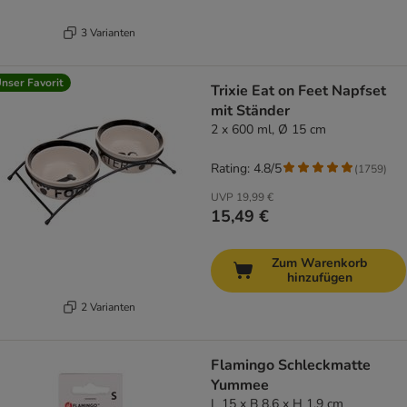
3 Varianten
nser Favorit
Trixie Eat on Feet Napfset
mit Ständer
2 x 600 ml, Ø 15 cm
Rating: 4.8/5
(
1759
)
UVP
19,99 €
15,49 €
Zum Warenkorb
hinzufügen
2 Varianten
Flamingo Schleckmatte
Yummee
L 15 x B 8,6 x H 1,9 cm