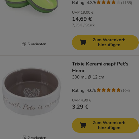
Rating: 4.3/5
(
1155
)
UVP
19,00 €
14,69 €
7,35 € / Stück
Zum Warenkorb
5 Varianten
hinzufügen
Trixie Keramiknapf Pet's
Home
300 ml, Ø 12 cm
Rating: 4.6/5
(
104
)
UVP
4,99 €
3,29 €
Zum Warenkorb
hinzufügen
2 Varianten