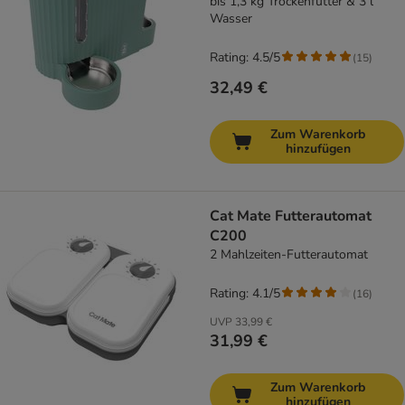
bis 1,3 kg Trockenfutter & 3 l
Wasser
Rating: 4.5/5
(
15
)
32,49 €
Zum Warenkorb
hinzufügen
Cat Mate Futterautomat
C200
2 Mahlzeiten-Futterautomat
Rating: 4.1/5
(
16
)
UVP
33,99 €
31,99 €
Zum Warenkorb
hinzufügen