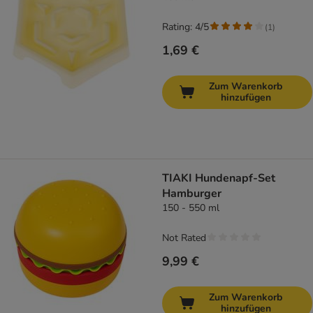
Rating: 4/5
(
1
)
1,69 €
Zum Warenkorb
hinzufügen
TIAKI Hundenapf-Set
Hamburger
150 - 550 ml
Not Rated
9,99 €
Zum Warenkorb
hinzufügen