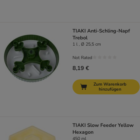
TIAKI Anti-Schling-Napf
Trebol
1 l , Ø 25,5 cm
Not Rated
8,19 €
Zum Warenkorb
hinzufügen
TIAKI Slow Feeder Yellow
Hexagon
450 ml