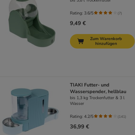
bis 3,8 l Trockenfutter
Rating: 3.6/5
(
7
)
9,49 €
Zum Warenkorb
hinzufügen
TIAKI Futter- und
Wasserspender, hellblau
bis 1,3 kg Trockenfutter & 3 l
Wasser
Rating: 4.2/5
(
141
)
36,99 €