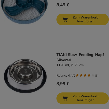
8,49 €
Zum Warenkorb
hinzufügen
TIAKI Slow-Feeding-Napf
Silvered
1120 ml, Ø 29 cm
Rating: 4.4/5
(
5
)
8,99 €
Zum Warenkorb
hinzufügen