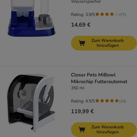
Wasserspeicher
Rating: 3.9/5
(
77
)
14,69 €
Zum Warenkorb
hinzufügen
Closer Pets MiBowl
Mikrochip Futterautomat
350 ml
Rating: 4.5/5
(
10
)
119,99 €
Zum Warenkorb
hinzufügen