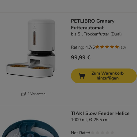
PETLIBRO Granary
Futterautomat
bis 5 l Trockenfutter (Dual)
Rating: 4.7/5
(
10
)
99,99 €
Zum Warenkorb
hinzufügen
2 Varianten
TIAKI Slow Feeder Helice
1000 ml, Ø 25,5 cm
Not Rated