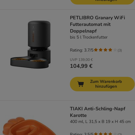
PETLIBRO Granary WiFi
Futterautomat mit
Doppelnapf
bis 5 l Trockenfutter
Rating: 3.7/5
(
3
)
UVP
139,00 €
104,99 €
Zum Warenkorb
hinzufügen
TIAKI Anti-Schling-Napf
Karotte
400 ml, L 31,5 x B 19 x H 45 cm
Rating: 3.5/5
(
2
)