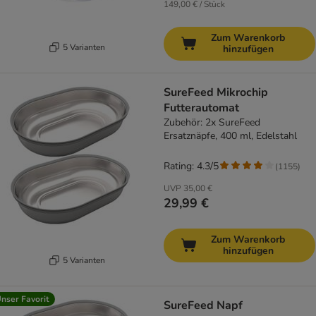
149,00 € / Stück
Zum Warenkorb
5 Varianten
hinzufügen
SureFeed Mikrochip
Futterautomat
Zubehör: 2x SureFeed
Ersatznäpfe, 400 ml, Edelstahl
Rating: 4.3/5
(
1155
)
UVP
35,00 €
29,99 €
Zum Warenkorb
hinzufügen
5 Varianten
nser Favorit
SureFeed Napf