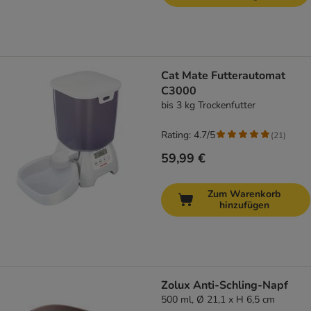
Cat Mate Futterautomat
C3000
bis 3 kg Trockenfutter
Rating: 4.7/5
(
21
)
59,99 €
Zum Warenkorb
hinzufügen
Zolux Anti-Schling-Napf
500 ml, Ø 21,1 x H 6,5 cm