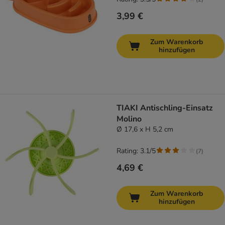
3,99 €
Zum Warenkorb
hinzufügen
TIAKI Antischling-Einsatz
Molino
Ø 17,6 x H 5,2 cm
Rating: 3.1/5
(
7
)
4,69 €
Zum Warenkorb
hinzufügen