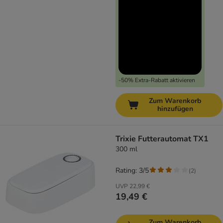
-50% Extra-Rabatt aktivieren
Zum Warenkorb
hinzufügen
Trixie Futterautomat TX1
300 ml
Rating: 3/5
(
2
)
UVP
22,99 €
19,49 €
Zum Warenkorb