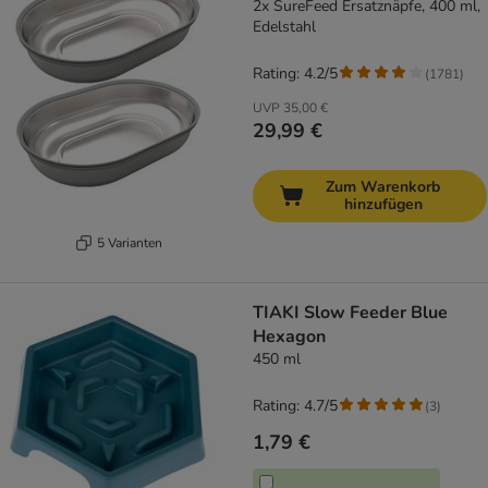
2x SureFeed Ersatznäpfe, 400 ml,
Edelstahl
Rating: 4.2/5
(
1781
)
UVP
35,00 €
29,99 €
Zum Warenkorb
hinzufügen
5 Varianten
TIAKI Slow Feeder Blue
Hexagon
450 ml
Rating: 4.7/5
(
3
)
1,79 €