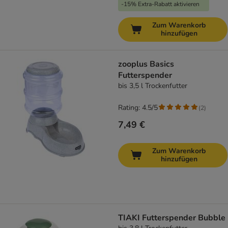
-15% Extra-Rabatt aktivieren
Zum Warenkorb
hinzufügen
zooplus Basics
Futterspender
bis 3,5 l Trockenfutter
Rating: 4.5/5
(
2
)
7,49 €
Zum Warenkorb
hinzufügen
TIAKI Futterspender Bubble