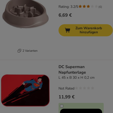
Rating: 3.2/5
(
6
)
6,69 €
Zum Warenkorb
hinzufügen
2 Varianten
DC Superman
Napfunterlage
L 45 x B 30 x H 0,2 cm
Not Rated
11,99 €