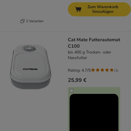
Zum Warenkorb
hinzufügen
2 Varianten
Cat Mate Futterautomat
C100
bis 400 g Trocken- oder
Nassfutter
Rating: 4.7/5
(
3
)
25,99 €