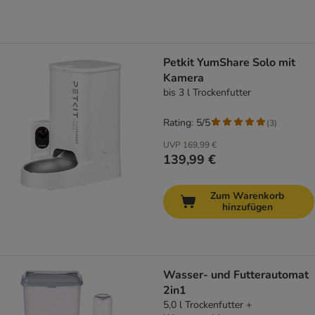
Petkit YumShare Solo mit
Kamera
bis 3 l Trockenfutter
Rating: 5/5
(
3
)
UVP
169,99 €
139,99 €
Zum Warenkorb
hinzufügen
Wasser- und Futterautomat
2in1
5,0 l Trockenfutter +