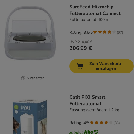
SureFeed Mikrochip
Futterautomat Connect
Futterautomat 400 ml
Rating: 3.6/5
(
97
)
UVP
210,00 €
206,99 €
Zum Warenkorb
hinzufügen
5 Varianten
Catit PIXI Smart
Futterautomat
Fassungsvermögen: 1,2 kg
Rating: 4/5
(
83
)