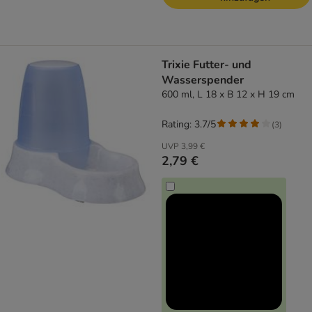
Trixie Futter- und
Wasserspender
600 ml, L 18 x B 12 x H 19 cm
Rating: 3.7/5
(
3
)
UVP
3,99 €
2,79 €