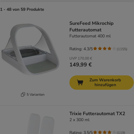
1 - 48 von 59 Produkte
product items have been changed
SureFeed Mikrochip
Futterautomat
Futterautomat 400 ml
Rating: 4.3/5
(
1155
)
UVP
170,00 €
149,99 €
Zum Warenkorb
hinzufügen
5 Varianten
Trixie Futterautomat TX2
2 x 300 ml
Rating: 3.5/5
(
119
)