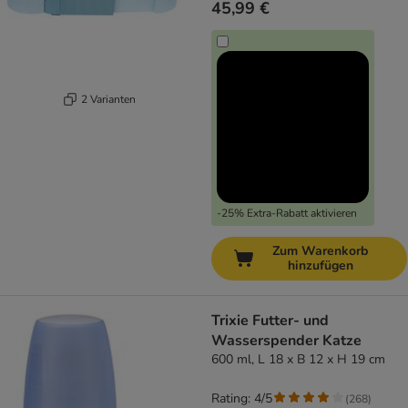
45,99 €
2 Varianten
-25% Extra-Rabatt aktivieren
Zum Warenkorb
hinzufügen
Trixie Futter- und
Wasserspender Katze
600 ml, L 18 x B 12 x H 19 cm
Rating: 4/5
(
268
)