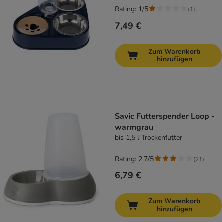
Rating: 1/5
(
1
)
7,49 €
Zum Warenkorb
hinzufügen
Savic Futterspender Loop -
warmgrau
bis 1,5 l Trockenfutter
Rating: 2.7/5
(
21
)
6,79 €
Zum Warenkorb
hinzufügen