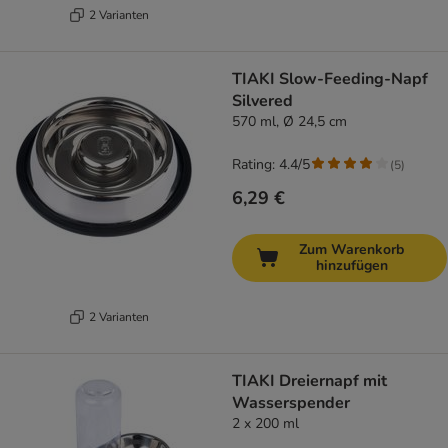
2 Varianten
TIAKI Slow-Feeding-Napf
Silvered
570 ml, Ø 24,5 cm
Rating: 4.4/5
(
5
)
6,29 €
Zum Warenkorb
hinzufügen
2 Varianten
TIAKI Dreiernapf mit
Wasserspender
2 x 200 ml