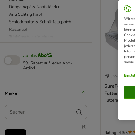
Doppelnapf & Napfständer
Anti Schling Napf
Wir ve
Schleckmatte & Schnüffelteppich
verwen
Reisenapf
können
Cookie
Trinkflaschen für Hunde
Produk
Hundenapf rutschfest
jederz
Inform
Futterautomat
person
Trinkbrunnen
sowie
5% Rabatt auf jeden Abo-
Futtertonne & Futterbehälter
Artikel
Napfunterlagen
Einste
5 Varianten
Leckerlibeutel
SureFeed Mik
Weiteres Zubehör
Futterautoma
Marke
beeztees
Futterautomat 
Designed by Lotte
Suchen
(
4
)
Rating: 4.3/5