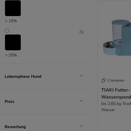
> 15%
(
5
)
> 25%
(
1
)
Lebensphase Hund
2 Varianten
> 35%
TIAKI Futter-
Wasserspende
(
1
)
Preis
bis 2,65 kg Troc
Wasser
> 50%
Bewertung