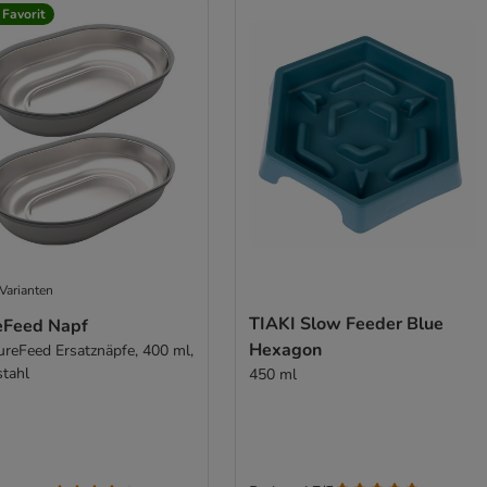
 Favorit
Varianten
TIAKI Slow Feeder Blue
eFeed Napf
Hexagon
ureFeed Ersatznäpfe, 400 ml,
stahl
450 ml