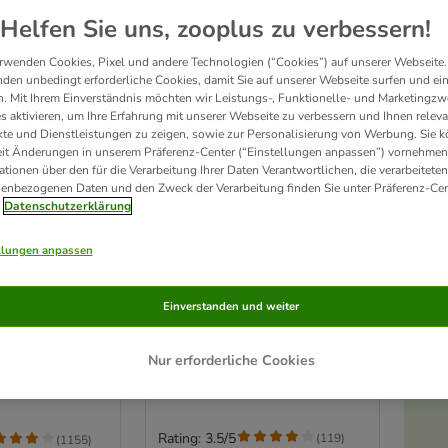
Helfen Sie uns, zooplus zu verbessern!
rwenden Cookies, Pixel und andere Technologien (“Cookies”) auf unserer Webseite.
den unbedingt erforderliche Cookies, damit Sie auf unserer Webseite surfen und ei
. Mit Ihrem Einverständnis möchten wir Leistungs-, Funktionelle- und Marketingzw
s aktivieren, um Ihre Erfahrung mit unserer Webseite zu verbessern und Ihnen relev
te und Dienstleistungen zu zeigen, sowie zur Personalisierung von Werbung. Sie 
eit Änderungen in unserem Präferenz-Center (“Einstellungen anpassen”) vornehmen
ationen über den für die Verarbeitung Ihrer Daten Verantwortlichen, die verarbeiteten
enbezogenen Daten und den Zweck der Verarbeitung finden Sie unter Präferenz-Cen
Datenschutzerklärung
llungen anpassen
Trixie Futterautomat TX2
rochip
2 x 300 ml
Einverstanden und weiter
t
400 ml
Nur erforderliche Cookies
Rating: 3.5/5
(
119
)
(
1155
)