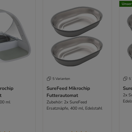
Unser
5 Varianten
5 
rochip
SureFeed Mikrochip
Sur
t
Futterautomat
2x S
Edel
400 ml
Zubehör: 2x SureFeed
Ersatznäpfe, 400 ml, Edelstahl