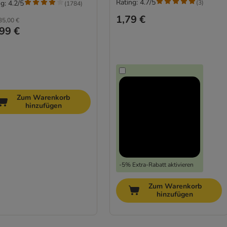
Rating: 4.7/5
(
3
)
g: 4.2/5
(
1784
)
1,79 €
35,00 €
99 €
Zum Warenkorb
hinzufügen
-5% Extra-Rabatt aktivieren
Zum Warenkorb
hinzufügen