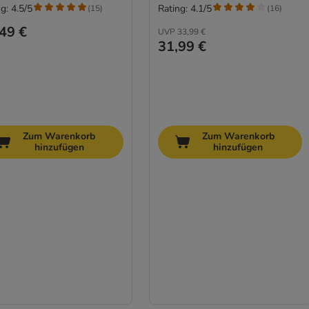
g: 4.5/5
Rating: 4.1/5
(
15
)
(
16
)
49 €
UVP
33,99 €
31,99 €
Zum Warenkorb
Zum Warenkorb
hinzufügen
hinzufügen