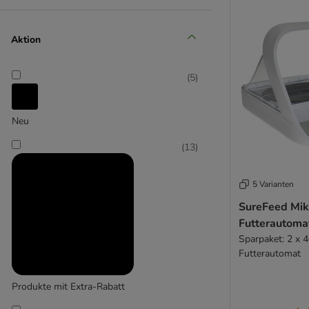
Eyenimal
(
2
)
Aktion
(
5
)
ferplast
(
2
)
Neu
(
13
)
5 Varianten
SureFeed Mik
Futterautoma
Sparpaket: 2 x 
LABORATOIRE AGECOM
Futterautomat
Produkte mit Extra-Rabatt