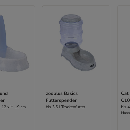
 und
zooplus Basics
Cat
er
Futterspender
C10
B 12 x H 19 cm
bis 3,5 l Trockenfutter
bis 
Nass