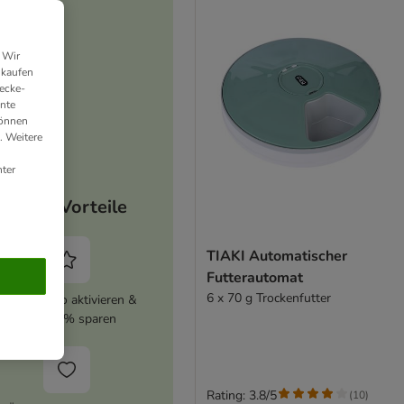
 Wir
nkaufen
ecke-
ante
können
. Weitere
ter
Deine Vorteile
TIAKI Automatischer
Futterautomat
6 x 70 g Trockenfutter
zooplus Abo aktivieren &
immer 5% sparen
Rating: 3.8/5
(
10
)