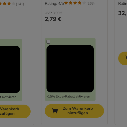
Rating: 4/5
Ratin
(
268
)
(
141
)
32,
UVP
3,99 €
2,79 €
-15% Extra-Rabatt aktivieren
 aktivieren
Zum Warenkorb
Warenkorb
hinzufügen
nzufügen