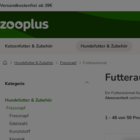
Versandkostenfrei ab 39€
Katzenfutter & Zubehör
Hundefutter & Zubehör
Kategorie-Menü öffnen: Katzenf
Hundefutter & Zubehör
Fressnapf
Futterautomat
Futter
Kategorie
Ein Futterautomat f
Abwesenheit
optima
Hundefutter & Zubehör
Fressnapf
Fressnapf
1 - 48 von 59 Pr
Edelstahl
Kunststoff
product items ha
Keramik