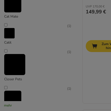
UVP
170,00 €
149,99 €
Cat Mate
(
1
)
Catit
Zum 
hi
(
1
)
Closer Pets
(
1
)
mehr