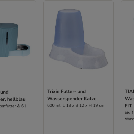
Trixie Futter- und
TIAK
 und
Wasserspender Katze
Was
r, hellblau
600 ml, L 18 x B 12 x H 19 cm
FIT
kenfutter & 6 l
bis 1
Was