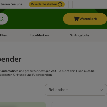
tieren Sie uns
Wiederbestellen
Warenkorb
Pferd
Top-Marken
% Angebote
: Fisch
tegorie-Menü öffnen: Vogel
Kategorie-Menü öffnen: Pferd
Kategorie-Menü öffnen: T
pender
nz
automatisch
und genau
zur richtigen Zeit
. So bleibt dein Hund
auch bei
rautomaten für Hunde und Futterspendern!
Beliebtheit