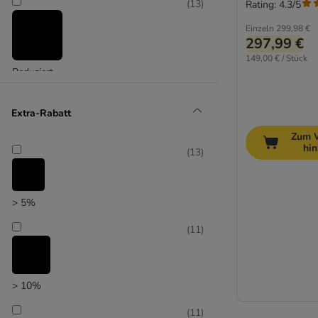
(
13
)
Rating: 4.3/5
Einzeln
299,98 €
297,99 €
149,00 € / Stück
Reduziert
(
1
)
Extra-Rabatt
Zum 
hi
(
13
)
Unser Favorit
> 5%
(
11
)
> 10%
(
11
)