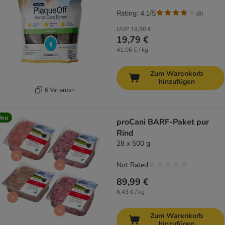
Rating: 4.1/5
(
8
)
UVP
19,90 €
19,79 €
41,06 € / kg
Zum Warenkorb
hinzufügen
6 Varianten
Neu
proCani BARF-Paket pur
Rind
28 x 500 g
Not Rated
89,99 €
6,43 € / kg
Zum Warenkorb
hinzufügen