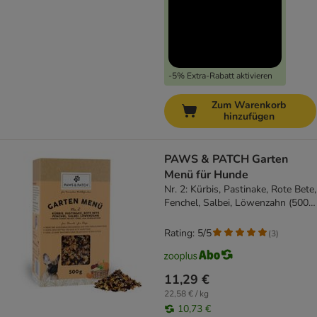
-5% Extra-Rabatt aktivieren
Zum Warenkorb
hinzufügen
PAWS & PATCH Garten
Menü für Hunde
Nr. 2: Kürbis, Pastinake, Rote Bete,
Fenchel, Salbei, Löwenzahn (500
g)
Rating: 5/5
(
3
)
11,29 €
22,58 € / kg
10,73 €