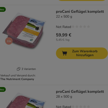
Neu
proCani Geflügel komplett
22 x 500 g
Not Rated
59,99 €
5,45 € / kg
Zum Warenkorb
hinzufügen
3 Varianten
Verkauf und Versand durch:
The Nutriment Company
Neu
proCani Geflügel komplett
28 x 500 g
Not Rated