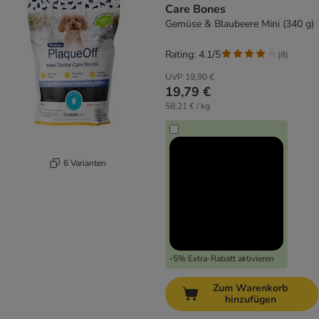
Care Bones
Gemüse & Blaubeere Mini (340 g)
Rating: 4.1/5
(
8
)
UVP
19,90 €
19,79 €
58,21 € / kg
6 Varianten
-5% Extra-Rabatt aktivieren
Zum Warenkorb
hinzufügen