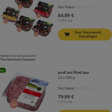
Not Rated
84,99 €
7,73 € / kg
Zum Warenkorb
hinzufügen
Verkauf und Versand durch:
The Nutriment Company
Neu
proCani Rind pur
22 x 500 g
Not Rated
79,99 €
7,27 € / kg