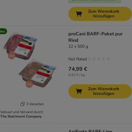
Zum Warenkorb
hinzufügen
Neu
proCani BARF-Paket pur
Rind
22 x 500 g
Not Rated
74,99 €
6,82 € / kg
Zum Warenkorb
hinzufügen
3 Varianten
Verkauf und Versand durch:
The Nutriment Company
AniForte BARF-Line