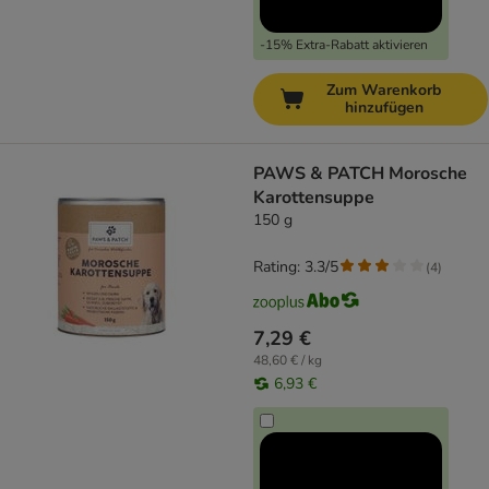
-15% Extra-Rabatt aktivieren
Zum Warenkorb
hinzufügen
PAWS & PATCH Morosche
Karottensuppe
150 g
Rating: 3.3/5
(
4
)
7,29 €
48,60 € / kg
6,93 €