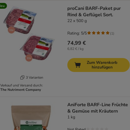
Neu
proCani BARF-Paket pur
Rind & Geflügel Sort.
22 x 500 g
Rating: 5/5
(
1
)
74,99 €
6,82 € / kg
Zum Warenkorb
hinzufügen
3 Varianten
Verkauf und Versand durch:
The Nutriment Company
AniForte BARF-Line Früchte
& Gemüse mit Kräutern
1 kg
Not Rated