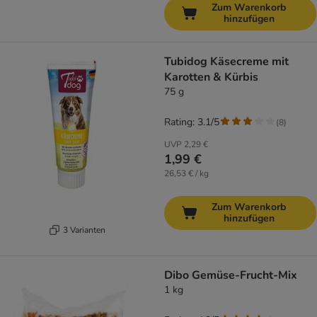
Zum Warenkorb
hinzufügen
Tubidog Käsecreme mit
Karotten & Kürbis
75 g
Rating: 3.1/5
(
8
)
UVP
2,29 €
1,99 €
26,53 € / kg
Zum Warenkorb
hinzufügen
3 Varianten
Dibo Gemüse-Frucht-Mix
1 kg