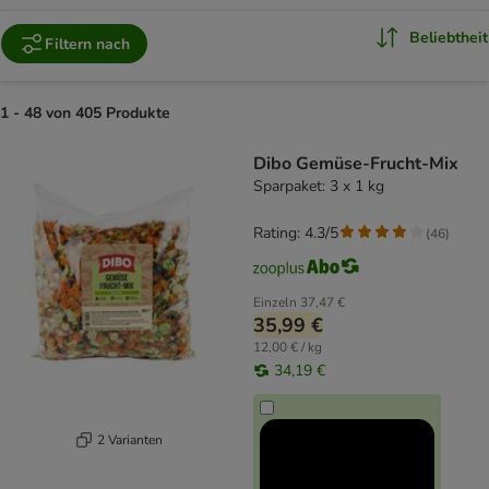
Beliebtheit
Filtern nach
1 - 48 von 405 Produkte
product items have been changed
Dibo Gemüse-Frucht-Mix
Sparpaket: 3 x 1 kg
Rating: 4.3/5
(
46
)
Einzeln
37,47 €
35,99 €
12,00 € / kg
34,19 €
2 Varianten