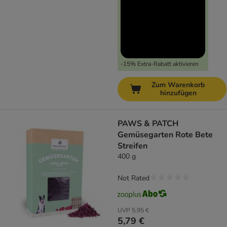
-15% Extra-Rabatt aktivieren
Zum Warenkorb
hinzufügen
PAWS & PATCH
Gemüsegarten Rote Bete
Streifen
400 g
Not Rated
UVP
5,95 €
5,79 €