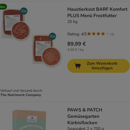
Neu
Haustierkost BARF Komfort
PLUS Menü Frostfutter
20 kg
Rating: 4/5
(
1
)
89,99 €
4,50 € / kg
Zum Warenkorb
hinzufügen
Verkauf und Versand durch:
The Nutriment Company
PAWS & PATCH
Gemüsegarten
Kürbisflocken
Sparpaket 2 x 700 g