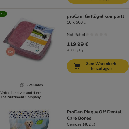
Neu
proCani Geflügel komplett
50 x 500 g
Not Rated
119,99 €
4,80 € / kg
Zum Warenkorb
hinzufügen
3 Varianten
Verkauf und Versand durch:
The Nutriment Company
ProDen PlaqueOff Dental
Care Bones
Gemüse (482 g)