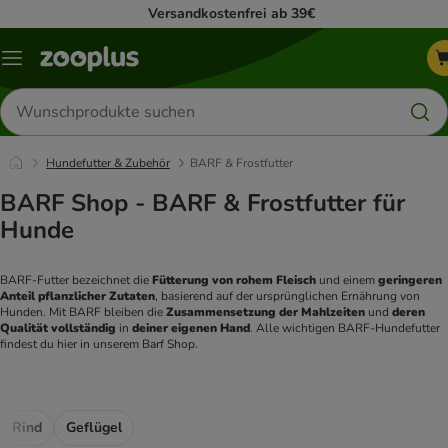
Versandkostenfrei ab 39€
Menü
Produkte
suchen
Hundefutter & Zubehör
BARF & Frostfutter
BARF Shop - BARF & Frostfutter für
Hunde
BARF-Futter bezeichnet die 
Fütterung von rohem Fleisch
 und einem
 geringeren 
Anteil pflanzlicher Zutaten
, basierend auf der ursprünglichen Ernährung von 
Hunden. Mit BARF bleiben die 
Zusammensetzung der Mahlzeiten
 und 
deren 
Qualität vollständig
 in 
deiner eigenen Hand
. Alle wichtigen BARF-Hundefutter 
findest du hier in unserem Barf Shop. 
Rind
Geflügel