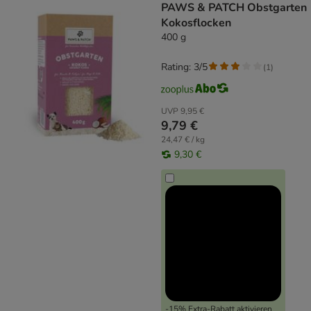
PAWS & PATCH Obstgarten
Kokosflocken
400 g
Rating: 3/5
(
1
)
UVP
9,95 €
9,79 €
24,47 € / kg
9,30 €
-15% Extra-Rabatt aktivieren