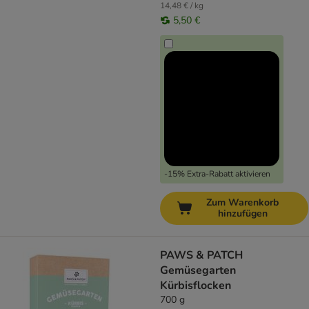
14,48 € / kg
5,50 €
-15% Extra-Rabatt aktivieren
Zum Warenkorb
hinzufügen
PAWS & PATCH
Gemüsegarten
Kürbisflocken
700 g