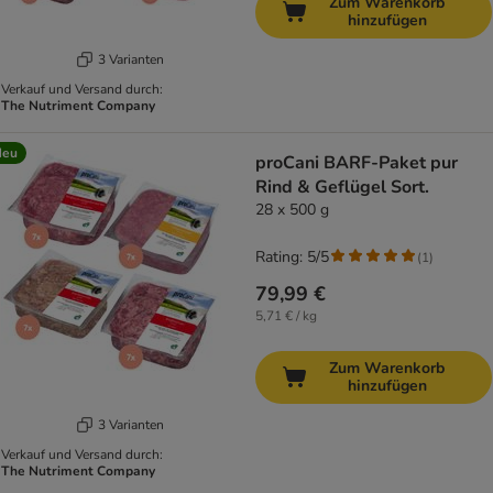
Zum Warenkorb
hinzufügen
3 Varianten
Verkauf und Versand durch:
The Nutriment Company
Neu
proCani BARF-Paket pur
Rind & Geflügel Sort.
28 x 500 g
Rating: 5/5
(
1
)
79,99 €
5,71 € / kg
Zum Warenkorb
hinzufügen
3 Varianten
Verkauf und Versand durch:
The Nutriment Company