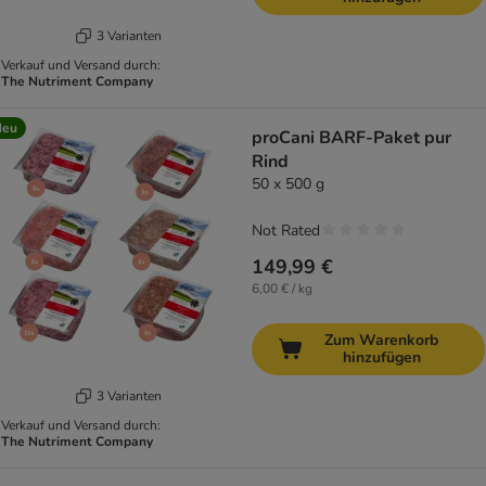
3 Varianten
Verkauf und Versand durch:
The Nutriment Company
Neu
proCani BARF-Paket pur
Rind
50 x 500 g
Not Rated
149,99 €
6,00 € / kg
Zum Warenkorb
hinzufügen
3 Varianten
Verkauf und Versand durch:
The Nutriment Company