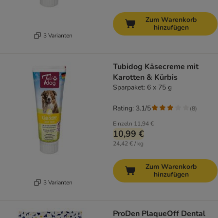
Zum Warenkorb
hinzufügen
3 Varianten
Tubidog Käsecreme mit
Karotten & Kürbis
Sparpaket: 6 x 75 g
Rating: 3.1/5
(
8
)
Einzeln
11,94 €
10,99 €
24,42 € / kg
Zum Warenkorb
hinzufügen
3 Varianten
ProDen PlaqueOff Dental