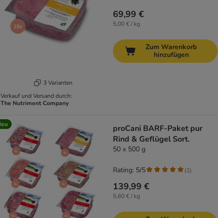
69,99 €
5,00 € / kg
Zum Warenkorb
hinzufügen
3 Varianten
Verkauf und Versand durch:
The Nutriment Company
Neu
proCani BARF-Paket pur
Rind & Geflügel Sort.
50 x 500 g
Rating: 5/5
(
1
)
139,99 €
5,60 € / kg