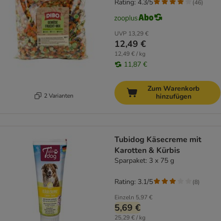
Rating: 4.3/5
(
46
)
UVP
13,29 €
12,49 €
12,49 € / kg
11,87 €
Zum Warenkorb
2 Varianten
hinzufügen
Tubidog Käsecreme mit
Karotten & Kürbis
Sparpaket: 3 x 75 g
Rating: 3.1/5
(
8
)
Einzeln
5,97 €
5,69 €
25,29 € / kg