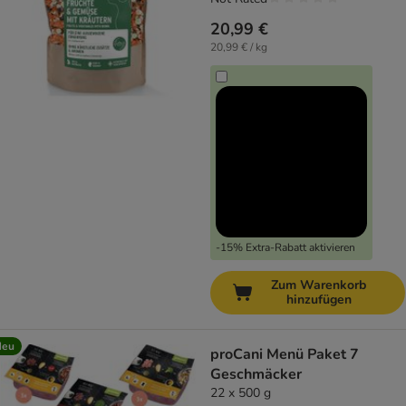
20,99 €
20,99 € / kg
-15% Extra-Rabatt aktivieren
Zum Warenkorb
hinzufügen
Neu
proCani Menü Paket 7
Geschmäcker
22 x 500 g