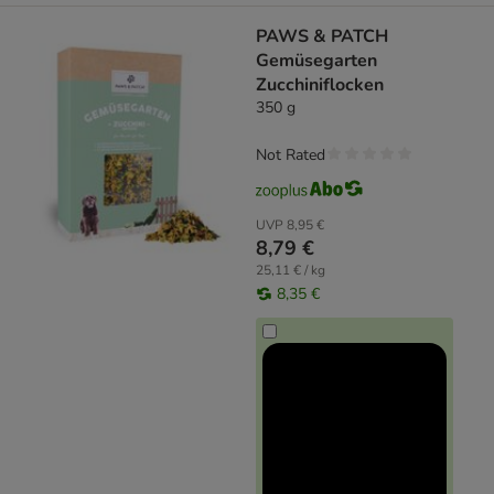
PAWS & PATCH
Gemüsegarten
Zucchiniflocken
350 g
Not Rated
UVP
8,95 €
8,79 €
25,11 € / kg
8,35 €