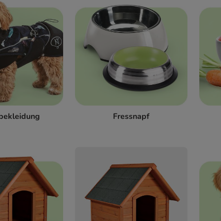
bekleidung
Fressnapf