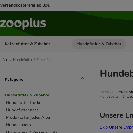
Versandkostenfrei ab 39€
Katzenfutter & Zubehör
Hundefutter & Zubehör
Kategorie-Menü öffnen: Katzenf
Hundefutter & Zubehör
Hundeb
Kategorie
Im zooplus Hundesho
Hundefutter & Zubehör
Hundebetten
. Entdec
Hundefutter trocken
Hundefutter nass
Unsere E
Produkte für jedes Alter
Hundesnacks
Skip Unsere Empf
Ungeziefer- & Zeckenschutz