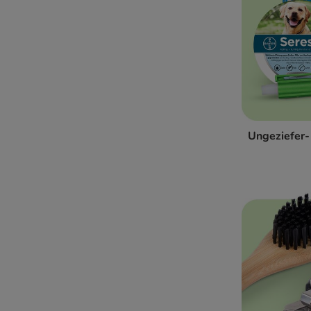
Senior-Hundefutter
GPS Tracker, Kamera & Co
Intelligenzspielzeug für Hunde
Beruhigungsmittel für Hunde
Genesung & Rehabilitation
Futter nach Rasse & Größe
Erstausstattung
Ungeziefer-
Trainingszubehör komplett
Pet Parents - Alles für Dich
Home & Living
Geschenke Für Hunde
WARNER BROS COLLECTION