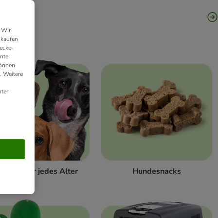
 Wir
nkaufen
ecke-
ante
können
. Weitere
ter
odukte für jedes Alter
Hundesnacks