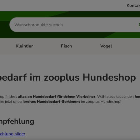
Kontak
Produkte
suchen
Kleintier
Fisch
Vogel
utter & Zubehör
Kategorie-Menü öffnen: Hundefutter & Zubehör
Kategorie-Menü öffnen: Kleintier
Kategorie-Menü öffnen
Ka
edarf im zooplus Hundeshop
p findest 
alles an Hundebedarf für deinen Vierbeiner
. Wähle aus tausenden 
ho
ke jetzt unser
 breites Hundebedarf-Sortiment
 im zooplus Hundeshop! 
mpfehlung
ehlung slider