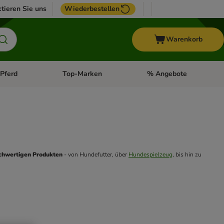
tieren Sie uns
Wiederbestellen
Warenkorb
Pferd
Top-Marken
% Angebote
: Fisch
tegorie-Menü öffnen: Vogel
Kategorie-Menü öffnen: Pferd
Kategorie-Menü öffnen: T
chwertigen Produkten
 - von Hundefutter, über 
Hundespielzeug
, bis hin zu 