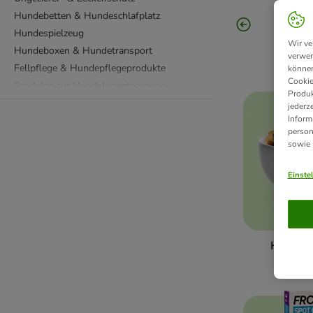
Hundebetten & Hundeschlafplatz
Hundespielzeug
Wir ve
Hundeboxen & Hundetransport
verwen
Fellpflege & Hundepflegeprodukte
können
Cookie
Produkte zur Hundekotentsorgung
Produk
Hundewindeln & Hundetoiletten
jederz
Inform
Reinigungsprodukte
person
Zahnpflege für Hunde
sowie
Diätfutter
Ergänzungsfutter
Einste
Leinen, Halsbänder & Geschirre
Hundebekleidung
Fressnapf
BARF & Frostfutter
Hundefu
Hundetraining & Hundesport Zubehör
Hundehütten & Hundehäuser
Hundekäfige, Ausläufe & Absperrgitter
Welpen & junge Hunde