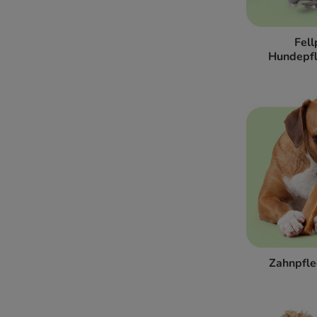
Fell
Hundepf
Zahnpfle