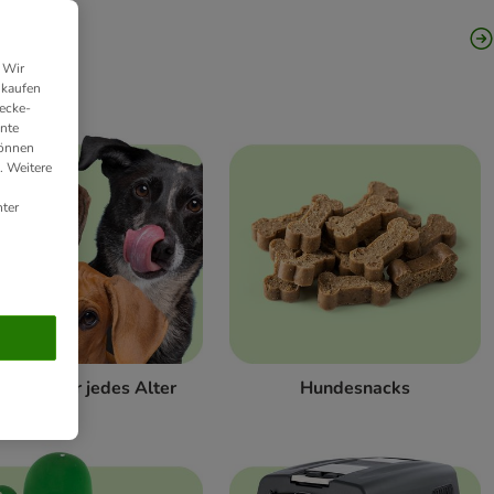
 Wir
nkaufen
ecke-
ante
können
. Weitere
ter
odukte für jedes Alter
Hundesnacks