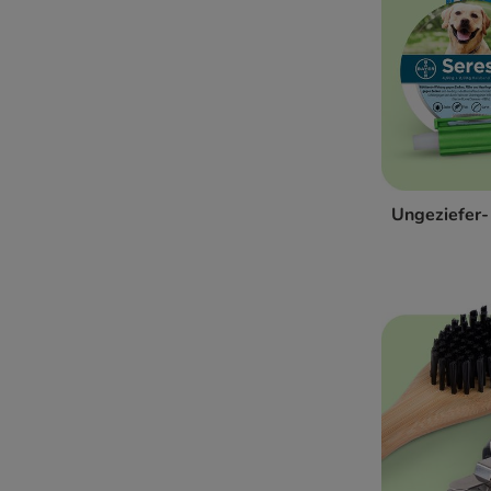
Senior-Hundefutter
GPS Tracker, Kamera & Co
Intelligenzspielzeug für Hunde
Beruhigungsmittel für Hunde
Genesung & Rehabilitation
Futter nach Rasse & Größe
Erstausstattung
Ungeziefer-
Trainingszubehör komplett
Pet Parents - Alles für Dich
Home & Living
Geschenke Für Hunde
WARNER BROS COLLECTION