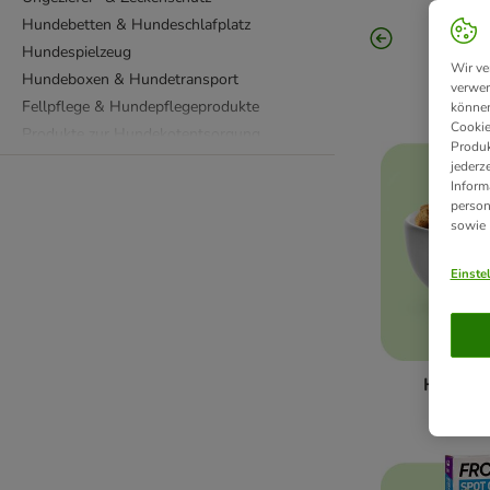
Hundebetten & Hundeschlafplatz
Hundespielzeug
Wir ve
Hundeboxen & Hundetransport
verwen
Fellpflege & Hundepflegeprodukte
können
Cookie
Produkte zur Hundekotentsorgung
Produk
Hundewindeln & Hundetoiletten
jederz
Inform
Reinigungsprodukte
person
Zahnpflege für Hunde
sowie
Diätfutter
Ergänzungsfutter
Einste
Leinen, Halsbänder & Geschirre
Hundebekleidung
Fressnapf
BARF & Frostfutter
Hundefu
Hundetraining & Hundesport Zubehör
Hundehütten & Hundehäuser
Hundekäfige, Ausläufe & Absperrgitter
Welpen & junge Hunde