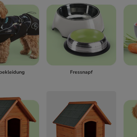
bekleidung
Fressnapf