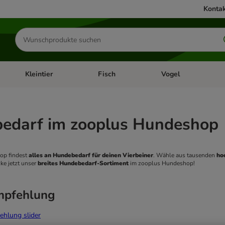
Kontak
Produkte
suchen
Kleintier
Fisch
Vogel
utter & Zubehör
Kategorie-Menü öffnen: Hundefutter & Zubehör
Kategorie-Menü öffnen: Kleintier
Kategorie-Menü öffnen
Ka
edarf im zooplus Hundeshop
p findest 
alles an Hundebedarf für deinen Vierbeiner
. Wähle aus tausenden 
ho
ke jetzt unser
 breites Hundebedarf-Sortiment
 im zooplus Hundeshop! 
mpfehlung
ehlung slider