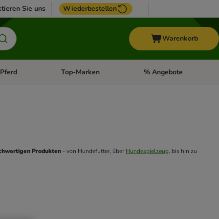
tieren Sie uns
Wiederbestellen
Warenkorb
Pferd
Top-Marken
% Angebote
: Fisch
tegorie-Menü öffnen: Vogel
Kategorie-Menü öffnen: Pferd
Kategorie-Menü öffnen: T
chwertigen Produkten
 - von Hundefutter, über 
Hundespielzeug
, bis hin zu 