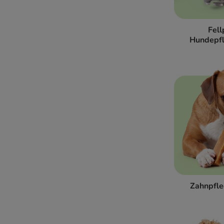
Fell
Hundepf
Zahnpfle