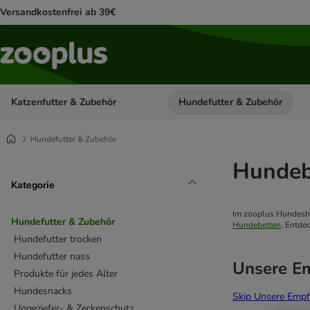
Versandkostenfrei ab 39€
Katzenfutter & Zubehör
Hundefutter & Zubehör
Kategorie-Menü öffnen: Katzenf
Hundefutter & Zubehör
Hundeb
Kategorie
Im zooplus Hundesho
Hundefutter & Zubehör
Hundebetten
. Entdec
Hundefutter trocken
Hundefutter nass
Unsere E
Produkte für jedes Alter
Hundesnacks
Skip Unsere Empf
Ungeziefer- & Zeckenschutz