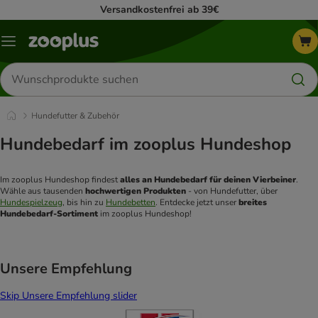
Versandkostenfrei ab 39€
Menü
Produkte
suchen
Hundefutter & Zubehör
Hundebedarf im zooplus Hundeshop
Im zooplus Hundeshop findest 
alles an Hundebedarf für deinen Vierbeiner
. 
Wähle aus tausenden 
hochwertigen Produkten
 - von Hundefutter, über 
Hundespielzeug
, bis hin zu 
Hundebetten
. Entdecke jetzt unser
 breites 
Hundebedarf-Sortiment
 im zooplus Hundeshop! 
Unsere Empfehlung
Skip Unsere Empfehlung slider