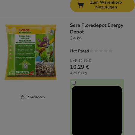
Zum Warenkorb
hinzufügen
Sera Floredepot Energy
Depot
2,4 kg
Not Rated
UVP
12,69 €
10,29 €
4,29 € / kg
2 Varianten