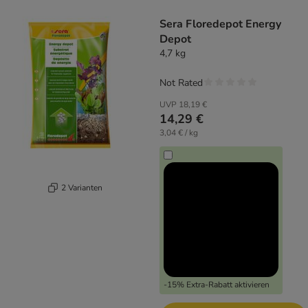
product items have been changed
Sera Floredepot Energy
Depot
4,7 kg
Not Rated
UVP
18,19 €
14,29 €
3,04 € / kg
2 Varianten
-15% Extra-Rabatt aktivieren