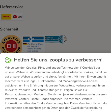
Lieferservice
DHL Shipping Method
DPD Shipping Method
Sicherheit
Security
Security
Security
Helfen Sie uns, zooplus zu verbessern!
Wir verwenden Cookies, Pixel und andere Technologien (“Cookies”) auf
unserer Webseite. Wir verwenden unbedingt erforderliche Cookies, damit Sie
Kontakt
Versandkosten und Lieferzeit
Impressum
auf unserer Webseite surfen und einkaufen können. Mit Ihrem Einverständnis
Allgemeine Geschäftsbedingungen
Digital Services Act
möchten wir Leistungs-, Funktionelle- und Marketingzwecke-Cookies
aktivieren, um Ihre Erfahrung mit unserer Webseite zu verbessern und Ihnen
Vertrag widerrufen
Entsorgungs- und Umweltbestimmungen
relevante Produkte und Dienstleistungen zu zeigen, sowie zur
Zahlungsarten
Über uns
Partnerprogramme
Karriere
Personalisierung von Werbung. Sie können jederzeit Änderungen in unserem
Präferenz-Center (“Einstellungen anpassen”) vornehmen. Weitere
Corporate Website
Datenschutz
Erklärung zur Barrierefreiheit
Informationen über den für die Verarbeitung Ihrer Daten Verantwortlichen, die
verarbeiteten personenbezogenen Daten und den Zweck der Verarbeitung
© zooplus SE
2026