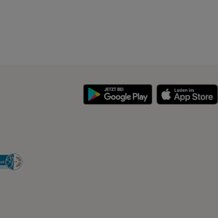
y
Security