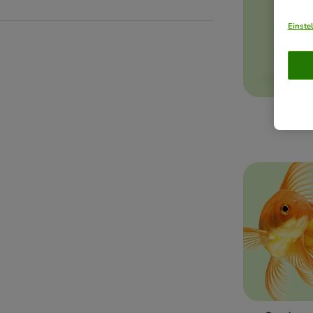
Einste
Aquar