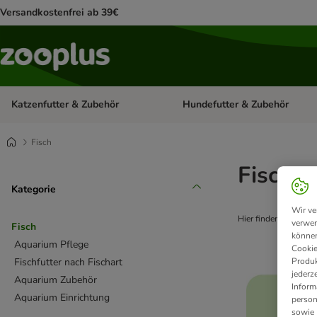
Versandkostenfrei ab 39€
Katzenfutter & Zubehör
Hundefutter & Zubehör
Kategorie-Menü öffnen: Katzenf
Fisch
Fischf
Kategorie
Wir ve
Hier finden Sie eine 
verwen
Fisch
können
Aquarium Pflege
Cookie
Fischfutter nach Fischart
Produk
jederz
Aquarium Zubehör
Inform
Aquarium Einrichtung
person
sowie