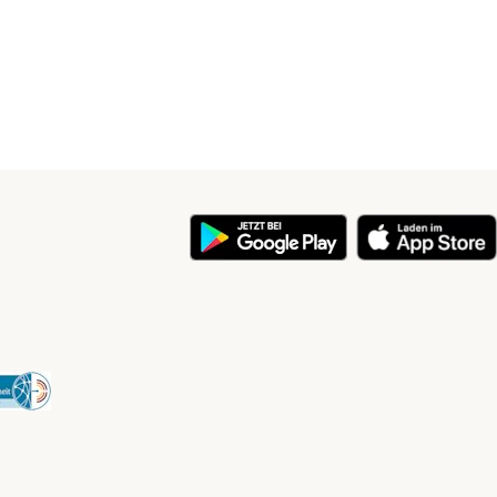
y
Security