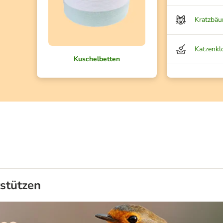
Kratzbä
Katzenkl
Kuschelbetten
rstützen