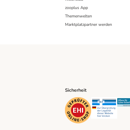
zooplus App
Themenwelten
Marktplatzpartner werden
Sicherheit
ping Method
D Shipping Method
Security
Securit