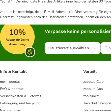
"Sonst" = Der niedrigste Preis des Artikels innerhalb der letzten 30 Tage
zooplus ist berechtigt, deine E-Mail-Adresse für Direktwerbung für eig
Übermittlungskosten nach den Basistarifen entstehen, indem du den zoo
10%
Verpasse keine personalisie
Rabatt für Deine
Anmeldung
Haustierart auswählen
Info & Kontakt
Vorteile
mein zooplus
zooplus Club
FAQ & Kontakt
zooplus Abo
Versandkosten & Lieferzeit
zooPunkte
Entsorgung und Recycling
Tierschutz Progr
Nachhaltigkeit
Züchterprogramm