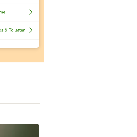
ume
os & Toiletten