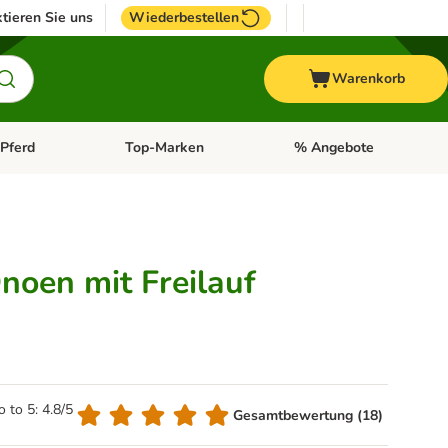
tieren Sie uns
Wiederbestellen
Warenkorb
Pferd
Top-Marken
% Angebote
: Fisch
tegorie-Menü öffnen: Vogel
Kategorie-Menü öffnen: Pferd
Kategorie-Menü öffnen: T
noen mit Freilauf
o to 5: 4.8/5
Gesamtbewertung (18)