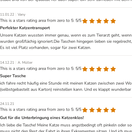
|
11.01.22
Vany
This is a stars rating area from zero to 5: 5/5
Perfekter Katzentransport
Unsere Katzen wussten immer genau, wenn es zum Tierarzt geht, wenn w
wurden großflächig ignoriert.Die Taschen hingegen lieben sie regelrecht
Es ist viel Platz vorhanden, sogar für zwei Katzen.
|
14.12.21
A. Müller
This is a stars rating area from zero to 5: 5/5
Super Tasche
ich fahre recht häufig eine Stunde mit meinen Katzen zwischen zwei Wo
(selbstgebastelt aus Karton) reinstellen kann. Und es klappt wunderbar 
24.11.21
This is a stars rating area from zero to 5: 5/5
Gut für die Unterbringung eines Katzenklos!
Ich liebe die Tasche! Meine Katze muss angstbedingt oft pinkeln oder so
muss nicht den Rest der Fahrt in ihren Exkrementen sitzen. Und ich mu