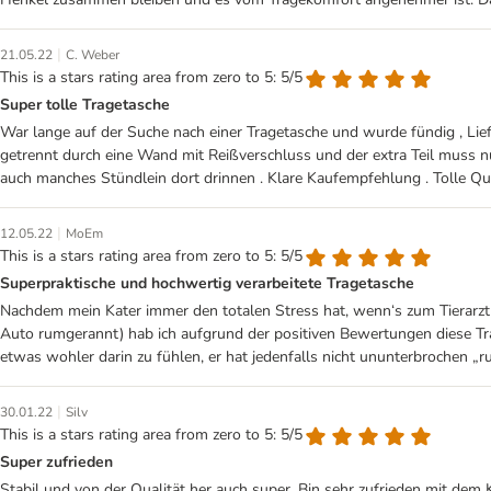
|
21.05.22
C. Weber
This is a stars rating area from zero to 5: 5/5
Super tolle Tragetasche
War lange auf der Suche nach einer Tragetasche und wurde fündig , Liefe
getrennt durch eine Wand mit Reißverschluss und der extra Teil muss n
auch manches Stündlein dort drinnen . Klare Kaufempfehlung . Tolle Qua
|
12.05.22
MoEm
This is a stars rating area from zero to 5: 5/5
Superpraktische und hochwertig verarbeitete Tragetasche
Nachdem mein Kater immer den totalen Stress hat, wenn‘s zum Tierarzt 
Auto rumgerannt) hab ich aufgrund der positiven Bewertungen diese Tran
etwas wohler darin zu fühlen, er hat jedenfalls nicht ununterbrochen „
|
30.01.22
Silv
This is a stars rating area from zero to 5: 5/5
Super zufrieden
Stabil und von der Qualität her auch super. Bin sehr zufrieden mit dem 