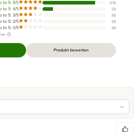
o to 5: 5/5
(
15
)
o to 5: 4/5
(
3
)
o to 5: 3/5
(
0
)
o to 5: 2/5
(
0
)
o to 5: 1/5
(
0
)
hen
Produkt bewerten