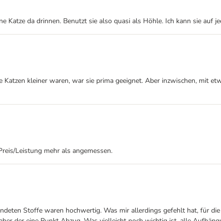
ne Katze da drinnen. Benutzt sie also quasi als Höhle. Ich kann sie auf j
re Katzen kleiner waren, war sie prima geeignet. Aber inzwischen, mit e
 Preis/Leistung mehr als angemessen.
deten Stoffe waren hochwertig. Was mir allerdings gefehlt hat, für die 
r der eine Punkt Abzug. Was vielleicht noch wichtig ist, alle Aufhän