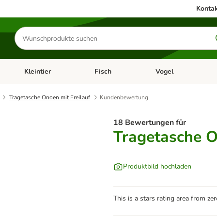
Kontak
Produkte
suchen
Kleintier
Fisch
Vogel
utter & Zubehör
Kategorie-Menü öffnen: Hundefutter & Zubehör
Kategorie-Menü öffnen: Kleintier
Kategorie-Menü öffnen
Ka
Tragetasche Onoen mit Freilauf
Kundenbewertung
18 Bewertungen für
Tragetasche O
Produktbild hochladen
This is a stars rating area from zer