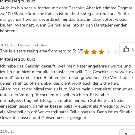
Mittelsteg zu kurz
Auch ich bin sehr zufrieden mit dem Geschirr. Aber ich stimme Dagmar
zu 100 % zu. Für meine Katzen ist der Mittelsteg auch zu kurz. Sollte
das geändert werden, würde ich mir das Geschirr aber sofort wieder
kaufen. Wäre nett, wenn Sie mal eine Info an den Hersteller senden
könnten.
|
26.08.15
Dagmar und Titus
9
This is a stars rating area from zero to 5: 3/5
Mittelsteg zu kurz
Ich habe das Geschirr gekauft, weil mein Kater angefahren wurde und
ich ihn nun nicht mehr allein rauslassen will. Das Geschirr ist soweit ok,
er muß sich mit seinen 8 Jahren erst daran gewöhnen. Die Verschlüsse
gehen straff zu öffnen, aber das dient wohl auch der Sicherheit.
Allerdings ist der Mittelsteg zu kurz. Wenn mein Kater sitzt, schnürt es
unter den Vorderpfötchen im Achselbereich ein. Er ist aber
normalgewichtig mit 5,8 kg. Ich mußte mir vom Sattler 3 cm Leder
einsetzen lassen, damit es besser paßt. Vielleicht als Anregung: Auch
als Mittelteil ein größenverstellbares Teil einsetzen. Dann ist es für alle
Gewichtsklassen und Größen besser geeignet.
21.06.15