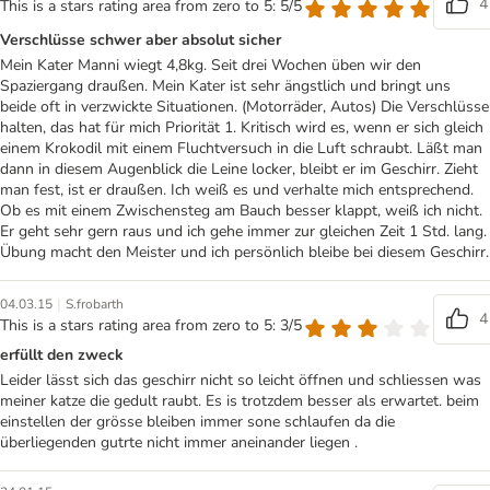
4
This is a stars rating area from zero to 5: 5/5
Verschlüsse schwer aber absolut sicher
Mein Kater Manni wiegt 4,8kg. Seit drei Wochen üben wir den
Spaziergang draußen. Mein Kater ist sehr ängstlich und bringt uns
beide oft in verzwickte Situationen. (Motorräder, Autos) Die Verschlüsse
halten, das hat für mich Priorität 1. Kritisch wird es, wenn er sich gleich
einem Krokodil mit einem Fluchtversuch in die Luft schraubt. Läßt man
dann in diesem Augenblick die Leine locker, bleibt er im Geschirr. Zieht
man fest, ist er draußen. Ich weiß es und verhalte mich entsprechend.
Ob es mit einem Zwischensteg am Bauch besser klappt, weiß ich nicht.
Er geht sehr gern raus und ich gehe immer zur gleichen Zeit 1 Std. lang.
Übung macht den Meister und ich persönlich bleibe bei diesem Geschirr.
|
04.03.15
S.frobarth
4
This is a stars rating area from zero to 5: 3/5
erfüllt den zweck
Leider lässt sich das geschirr nicht so leicht öffnen und schliessen was
meiner katze die gedult raubt. Es is trotzdem besser als erwartet. beim
einstellen der grösse bleiben immer sone schlaufen da die
überliegenden gutrte nicht immer aneinander liegen .