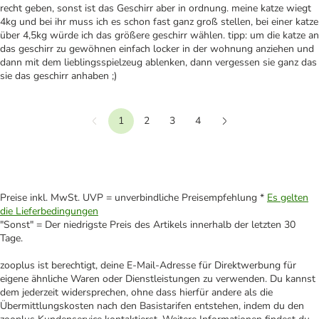
recht geben, sonst ist das Geschirr aber in ordnung. meine katze wiegt
4kg und bei ihr muss ich es schon fast ganz groß stellen, bei einer katze
über 4,5kg würde ich das größere geschirr wählen. tipp: um die katze an
das geschirr zu gewöhnen einfach locker in der wohnung anziehen und
dann mit dem lieblingsspielzeug ablenken, dann vergessen sie ganz das
sie das geschirr anhaben ;)
1
2
3
4
Vorherige
Weiter
Preise inkl. MwSt. UVP = unverbindliche Preisempfehlung *
Es gelten
die Lieferbedingungen
"Sonst" = Der niedrigste Preis des Artikels innerhalb der letzten 30
Tage.
zooplus ist berechtigt, deine E-Mail-Adresse für Direktwerbung für
eigene ähnliche Waren oder Dienstleistungen zu verwenden. Du kannst
dem jederzeit widersprechen, ohne dass hierfür andere als die
Übermittlungskosten nach den Basistarifen entstehen, indem du den