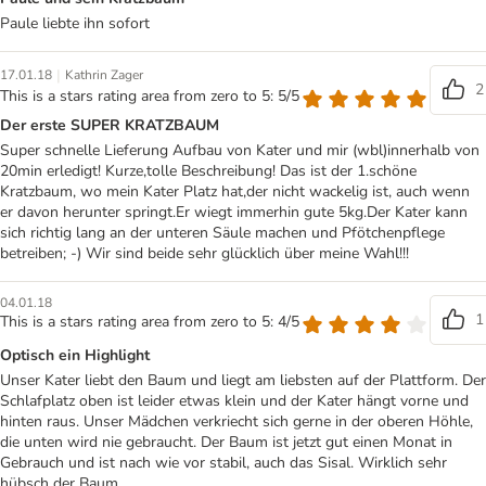
Paule liebte ihn sofort
|
17.01.18
Kathrin Zager
2
This is a stars rating area from zero to 5: 5/5
Der erste SUPER KRATZBAUM
Super schnelle Lieferung Aufbau von Kater und mir (wbl)innerhalb von
20min erledigt! Kurze,tolle Beschreibung! Das ist der 1.schöne
Kratzbaum, wo mein Kater Platz hat,der nicht wackelig ist, auch wenn
er davon herunter springt.Er wiegt immerhin gute 5kg.Der Kater kann
sich richtig lang an der unteren Säule machen und Pfötchenpflege
betreiben; -) Wir sind beide sehr glücklich über meine Wahl!!!
04.01.18
1
This is a stars rating area from zero to 5: 4/5
Optisch ein Highlight
Unser Kater liebt den Baum und liegt am liebsten auf der Plattform. Der
Schlafplatz oben ist leider etwas klein und der Kater hängt vorne und
hinten raus. Unser Mädchen verkriecht sich gerne in der oberen Höhle,
die unten wird nie gebraucht. Der Baum ist jetzt gut einen Monat in
Gebrauch und ist nach wie vor stabil, auch das Sisal. Wirklich sehr
hübsch der Baum.