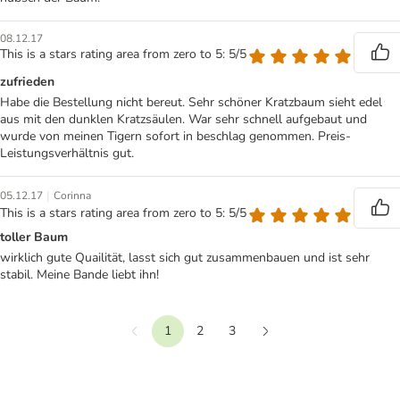
08.12.17
This is a stars rating area from zero to 5: 5/5
zufrieden
Habe die Bestellung nicht bereut. Sehr schöner Kratzbaum sieht edel
aus mit den dunklen Kratzsäulen. War sehr schnell aufgebaut und
wurde von meinen Tigern sofort in beschlag genommen. Preis-
Leistungsverhältnis gut.
|
05.12.17
Corinna
This is a stars rating area from zero to 5: 5/5
toller Baum
wirklich gute Quailität, lasst sich gut zusammenbauen und ist sehr
stabil. Meine Bande liebt ihn!
1
2
3
Vorherige
Weiter