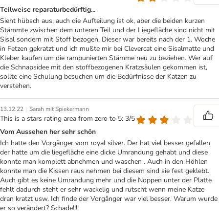
Teilweise reparaturbedürftig...
Sieht hübsch aus, auch die Aufteilung ist ok, aber die beiden kurzen
Stämmte zwischen dem unteren Teil und der Liegefläche sind nicht mit
Sisal sondern mit Stoff bezogen. Dieser war bereits nach der 1. Woche
in Fetzen gekratzt und ich mußte mir bei Clevercat eine Sisalmatte und
Kleber kaufen um die rampunierten Stämme neu zu beziehen. Wer auf
die Schnapsidee mit den stoffbezogenen Kratzsäulen gekommen ist,
sollte eine Schulung besuchen um die Bedürfnisse der Katzen zu
verstehen.
|
13.12.22
Sarah mit Spiekermann
This is a stars rating area from zero to 5: 3/5
Vom Aussehen her sehr schön
Ich hatte den Vorgänger vom royal silver. Der hat viel besser gefallen
der hatte um die liegefläche eine dicke Umrandung gehabt und diese
konnte man komplett abnehmen und waschen . Auch in den Höhlen
konnte man die Kissen raus nehmen bei diesem sind sie fest geklebt.
Auch gibt es keine Umrandung mehr und die Noppen unter der Platte
fehlt dadurch steht er sehr wackelig und rutscht wenn meine Katze
dran kratzt usw. Ich finde der Vorgânger war viel besser. Warum wurde
er so verändert? Schade!!!!