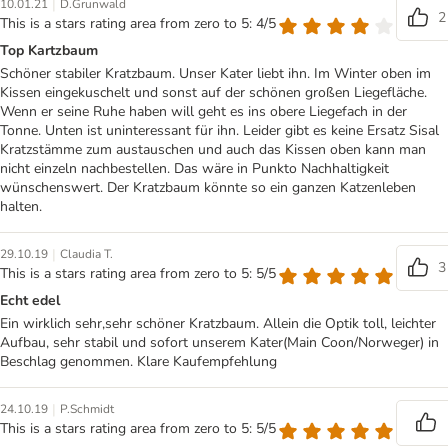
|
10.01.21
D.Grunwald
2
This is a stars rating area from zero to 5: 4/5
Top Kartzbaum
Schöner stabiler Kratzbaum. Unser Kater liebt ihn. Im Winter oben im
Kissen eingekuschelt und sonst auf der schönen großen Liegefläche.
Wenn er seine Ruhe haben will geht es ins obere Liegefach in der
Tonne. Unten ist uninteressant für ihn. Leider gibt es keine Ersatz Sisal
Kratzstämme zum austauschen und auch das Kissen oben kann man
nicht einzeln nachbestellen. Das wäre in Punkto Nachhaltigkeit
wünschenswert. Der Kratzbaum könnte so ein ganzen Katzenleben
halten.
|
29.10.19
Claudia T.
3
This is a stars rating area from zero to 5: 5/5
Echt edel
Ein wirklich sehr,sehr schöner Kratzbaum. Allein die Optik toll, leichter
Aufbau, sehr stabil und sofort unserem Kater(Main Coon/Norweger) in
Beschlag genommen. Klare Kaufempfehlung
|
24.10.19
P.Schmidt
This is a stars rating area from zero to 5: 5/5