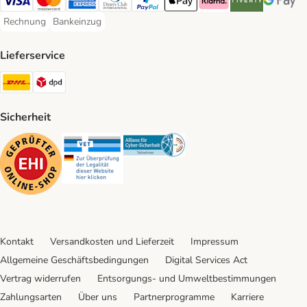
Visa Payment Method
Mastercard Payment Method
American Express Payment Method
Diners Club Payment Method
PayPal Payment Method
Apple Pay Payment Method
Klarna Payment Method
Riverty Payment 
Google P
Rechnung
Bankeinzug
Rechnung Payment Method
Bankeinzug Payment Method
Lieferservice
DHL Shipping Method
DPD Shipping Method
Sicherheit
Security
Security
Security
Kontakt
Versandkosten und Lieferzeit
Impressum
Allgemeine Geschäftsbedingungen
Digital Services Act
Vertrag widerrufen
Entsorgungs- und Umweltbestimmungen
Zahlungsarten
Über uns
Partnerprogramme
Karriere