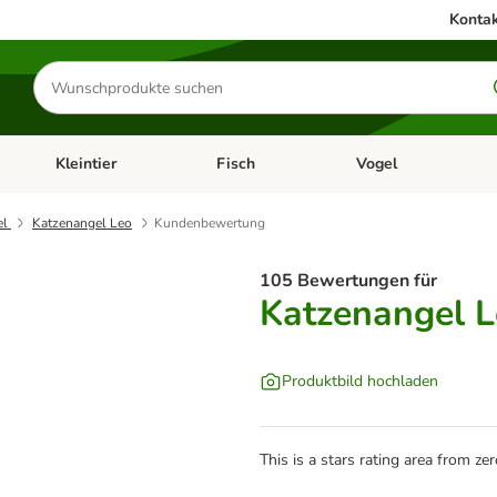
Kontak
Produkte
suchen
Kleintier
Fisch
Vogel
utter & Zubehör
Kategorie-Menü öffnen: Hundefutter & Zubehör
Kategorie-Menü öffnen: Kleintier
Kategorie-Menü öffnen
Ka
el
Katzenangel Leo
Kundenbewertung
105 Bewertungen für
Katzenangel 
Produktbild hochladen
This is a stars rating area from zer