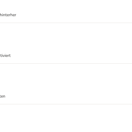
hinterher
iviert
ten