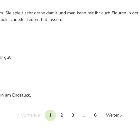
s. Sie spielt sehr gerne damit und man kann mit ihr auch Figuren in der
ich schneller federn hat lassen.
hr gut!
ern am Endstück.
Vorherige
1
2
3
...
6
Weiter