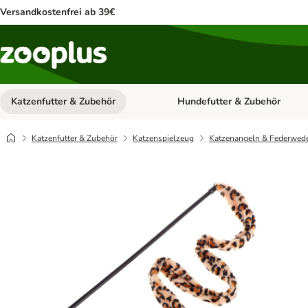
Versandkostenfrei ab 39€
Katzenfutter & Zubehör
Hundefutter & Zubehör
Kategorie-Menü öffnen: Katzenf
Katzenfutter & Zubehör
Katzenspielzeug
Katzenangeln & Federwed