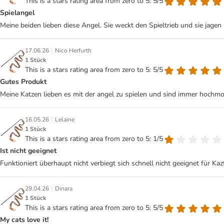
This is a stars rating area from zero to 5: 5/5
Spielangel
Meine beiden lieben diese Angel. Sie weckt den Spieltrieb und sie jagen 
|
17.06.26
Nico Herfurth
1 Stück
This is a stars rating area from zero to 5: 5/5
Gutes Produkt
Meine Katzen lieben es mit der angel zu spielen und sind immer hochmot
|
16.05.26
Lelaine
1 Stück
This is a stars rating area from zero to 5: 1/5
Ist nicht geeignet
Funktioniert überhaupt nicht verbiegt sich schnell nicht geeignet für Kaz
|
29.04.26
Dinara
1 Stück
This is a stars rating area from zero to 5: 5/5
My cats love it!