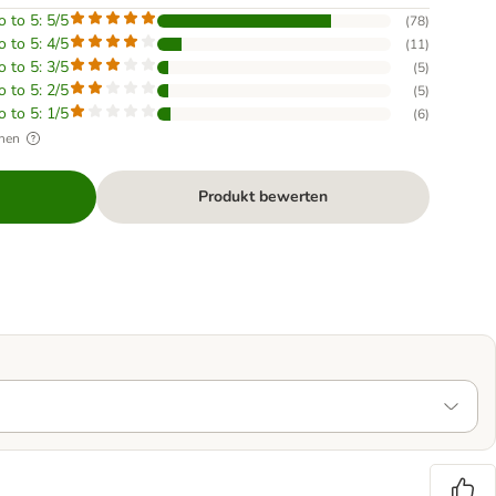
o to 5: 5/5
(
78
)
o to 5: 4/5
(
11
)
o to 5: 3/5
(
5
)
o to 5: 2/5
(
5
)
o to 5: 1/5
(
6
)
hen
Produkt bewerten