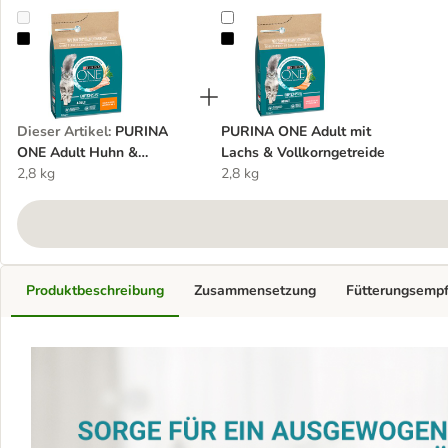
PURINA ONE Adult Huhn & Vollkorngetreide
PURINA ONE Adult mit Lachs & Vo
Dieser Artikel
:
PURINA
PURINA ONE Adult mit
ONE Adult Huhn &
Lachs & Vollkorngetreide
Vollkorngetreide
2,8 kg
2,8 kg
Produktbeschreibung
Zusammensetzung
Fütterungsemp