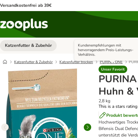
Versandkostenfrei ab 39€
Katzenfutter & Zubehör
Hundefutter & Zubehör
Kundenempfehlungen mit
Kategorie-Menü öffnen: Katzenf
hervorragendem Preis-Leistungs-
Verhältnis.
Katzenfutter & Zubehör
Katzenfutter trocken
PURINA ONE
PURI
Unser Favorit
PURINA
Huhn & 
2,8 kg
This is a stars ratin
Produkt bewert
Hochwertiges Trocken
Bifensis Dual Defen
unterstützt die Ver