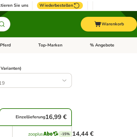
tieren Sie uns
Wiederbestellen
Warenkorb
Pferd
Top-Marken
% Angebote
: Fisch
tegorie-Menü öffnen: Vogel
Kategorie-Menü öffnen: Pferd
Kategorie-Menü öffnen: T
 Varianten)
19
16,99 €
Einzellieferung
14,44 €
-15%