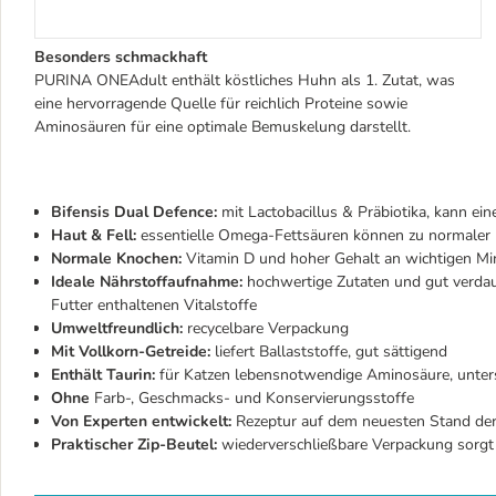
Besonders schmackhaft
PURINA ONEAdult enthält köstliches Huhn als 1. Zutat, was
eine hervorragende Quelle für reichlich Proteine sowie
Aminosäuren für eine optimale Bemuskelung darstellt.
Bifensis Dual Defence:
mit Lactobacillus & Präbiotika, kann e
Haut & Fell:
essentielle Omega-Fettsäuren können zu normaler 
Normale Knochen:
Vitamin D und hoher Gehalt an wichtigen Min
Ideale Nährstoffaufnahme:
hochwertige Zutaten und gut verdaul
Futter enthaltenen Vitalstoffe
Umweltfreundlich:
recycelbare Verpackung
Mit Vollkorn-Getreide:
liefert Ballaststoffe, gut sättigend
Enthält Taurin:
für Katzen lebensnotwendige Aminosäure, unterst
Ohne
Farb-, Geschmacks- und Konservierungsstoffe
Von Experten entwickelt:
Rezeptur auf dem neuesten Stand der
Praktischer Zip-Beutel:
wiederverschließbare Verpackung sorgt