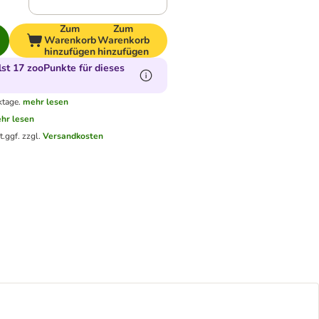
Zum
Zum
Warenkorb
Warenkorb
hinzufügen
hinzufügen
t 17 zooPunkte für dieses
ktage.
mehr lesen
hr lesen
t.
ggf. zzgl.
Versandkosten