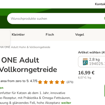
Kontak
Produkte
suchen
Kleintier
Fisch
Vogel
utter & Zubehör
Kategorie-Menü öffnen: Hundefutter & Zubehör
Kategorie-Menü öffnen: Kleintier
Kategorie-Menü öffnen
Ka
NA ONE Adult Huhn & Vollkorngetreide
Artikel wählen (4
 ONE Adult
2,8 kg
194025.
Vollkorngetreide
16,99 €
6,07 € / kg
g area from zero to 5: 4.7/5
(
271
)
en
futter für Katzen ab dem 1. Jahr, innovative
ce-Rezeptur, mit Präbiotika & Omega-Fettsäuren,
dauung & glänzendes Fell, hohe Akzeptanz
weiter