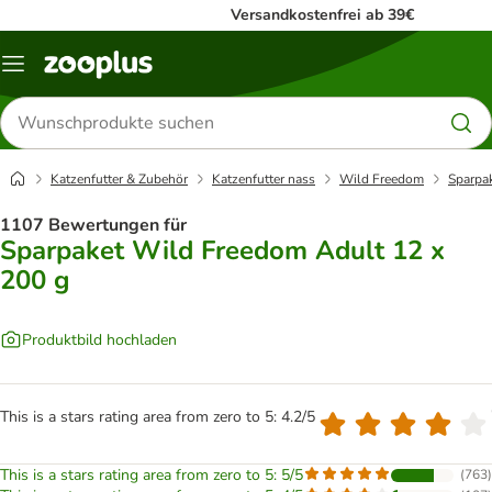
Versandkostenfrei ab 39€
Menü
Produkte
suchen
Katzenfutter & Zubehör
Katzenfutter nass
Wild Freedom
Sparpa
1107 Bewertungen für
Sparpaket Wild Freedom Adult 12 x
200 g
Produktbild hochladen
This is a stars rating area from zero to 5: 4.2/5
This is a stars rating area from zero to 5: 5/5
(
763
)