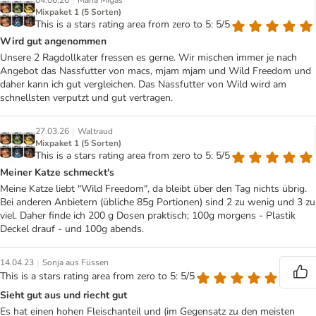
|
04.06.26
Maria Migas
Mixpaket 1 (5 Sorten)
This is a stars rating area from zero to 5: 5/5
Wird gut angenommen
Unsere 2 Ragdollkater fressen es gerne. Wir mischen immer je nach
Angebot das Nassfutter von macs, mjam mjam und Wild Freedom und
daher kann ich gut vergleichen. Das Nassfutter von Wild wird am
schnellsten verputzt und gut vertragen.
|
27.03.26
Waltraud
Mixpaket 1 (5 Sorten)
This is a stars rating area from zero to 5: 5/5
Meiner Katze schmeckt's
Meine Katze liebt "Wild Freedom", da bleibt über den Tag nichts übrig.
Bei anderen Anbietern (übliche 85g Portionen) sind 2 zu wenig und 3 zu
viel. Daher finde ich 200 g Dosen praktisch; 100g morgens - Plastik
Deckel drauf - und 100g abends.
|
14.04.23
Sonja aus Füssen
This is a stars rating area from zero to 5: 5/5
Sieht gut aus und riecht gut
Es hat einen hohen Fleischanteil und (im Gegensatz zu den meisten