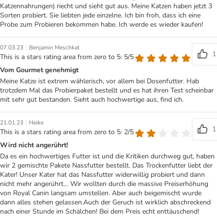
Katzennahrungen) riecht und sieht gut aus. Meine Katzen haben jetzt 3
Sorten probiert. Sie liebten jede einzelne. Ich bin froh, dass ich eine
Probe zum Probieren bekommen habe. Ich werde es wieder kaufen!
|
07.03.23
Benjamin Meschkat
1
This is a stars rating area from zero to 5: 5/5
Vom Gourmet genehmigt
Meine Katze ist extrem wählerisch, vor allem bei Dosenfutter. Hab
trotzdem Mal das Probierpaket bestellt und es hat ihren Test scheinbar
mit sehr gut bestanden. Sieht auch hochwertige aus, find ich.
|
21.01.23
Heike
1
This is a stars rating area from zero to 5: 2/5
Wird nicht angerührt!
Da es ein hochwertiges Futter ist und die Kritiken durchweg gut, haben
wir 2 gemischte Pakete Nassfutter bestellt. Das Trockenfutter liebt der
Kater! Unser Kater hat das Nassfutter widerwillig probiert und dann
nicht mehr angerührt… Wir wollten durch die massive Preiserhöhung
von Royal Canin langsam umstellen. Aber auch beigemischt wurde
dann alles stehen gelassen.Auch der Geruch ist wirklich abschreckend
nach einer Stunde im Schälchen! Bei dem Preis echt enttäuschend!