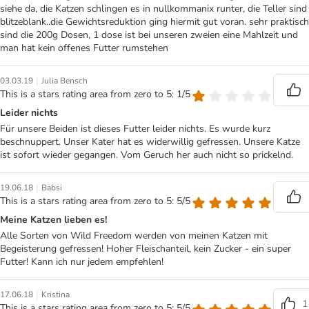
siehe da, die Katzen schlingen es in nullkommanix runter, die Teller sind
blitzeblank..die Gewichtsreduktion ging hiermit gut voran. sehr praktisch
sind die 200g Dosen, 1 dose ist bei unseren zweien eine Mahlzeit und
man hat kein offenes Futter rumstehen
|
03.03.19
Julia Bensch
This is a stars rating area from zero to 5: 1/5
Leider nichts
Für unsere Beiden ist dieses Futter leider nichts. Es wurde kurz
beschnuppert. Unser Kater hat es widerwillig gefressen. Unsere Katze
ist sofort wieder gegangen. Vom Geruch her auch nicht so prickelnd.
|
19.06.18
Babsi
This is a stars rating area from zero to 5: 5/5
Meine Katzen lieben es!
Alle Sorten von Wild Freedom werden von meinen Katzen mit
Begeisterung gefressen! Hoher Fleischanteil, kein Zucker - ein super
Futter! Kann ich nur jedem empfehlen!
|
17.06.18
Kristina
1
This is a stars rating area from zero to 5: 5/5