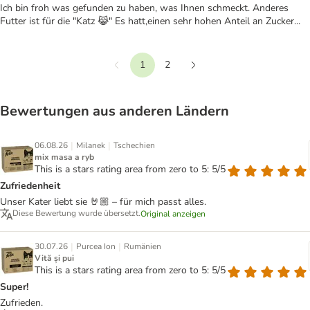
Ich bin froh was gefunden zu haben, was Ihnen schmeckt. Anderes
Futter ist für die "Katz 😹" Es hatt,einen sehr hohen Anteil an Zucker...
1
2
Vorherige
Weiter
Bewertungen aus anderen Ländern
|
|
06.08.26
Milanek
Tschechien
mix masa a ryb
This is a stars rating area from zero to 5: 5/5
Zufriedenheit
Unser Kater liebt sie 🤘🏼 – für mich passt alles.
Diese Bewertung wurde übersetzt.
Original anzeigen
|
|
30.07.26
Purcea Ion
Rumänien
Vită și pui
This is a stars rating area from zero to 5: 5/5
Super!
Zufrieden.