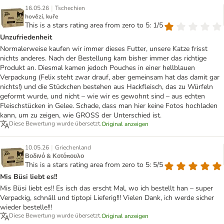
|
16.05.26
Tschechien
hovězí, kuře
This is a stars rating area from zero to 5: 1/5
Unzufriedenheit
Normalerweise kaufen wir immer dieses Futter, unsere Katze frisst
nichts anderes. Nach der Bestellung kam bisher immer das richtige
Produkt an. Diesmal kamen jedoch Pouches in einer hellblauen
Verpackung (Felix steht zwar drauf, aber gemeinsam hat das damit gar
nichts!) und die Stückchen bestehen aus Hackfleisch, das zu Würfeln
geformt wurde, und nicht – wie wir es gewohnt sind – aus echten
Fleischstücken in Gelee. Schade, dass man hier keine Fotos hochladen
kann, um zu zeigen, wie GROSS der Unterschied ist.
Diese Bewertung wurde übersetzt.
Original anzeigen
|
10.05.26
Griechenland
Βοδινό & Κοτόπουλο
This is a stars rating area from zero to 5: 5/5
Mis Büsi liebt es!!
Mis Büsi liebt es!! Es isch das erscht Mal, wo ich bestellt han – super
Verpackig, schnäll und tiptopi Lieferig!!! Vielen Dank, ich werde sicher
wieder bestelle!!!
Diese Bewertung wurde übersetzt.
Original anzeigen