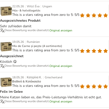
|
|
22.05.26
Witzl Éva
Ungarn
Hús- & halválogatás
This is a stars rating area from zero to 5: 5/5
Ausgezeichnetes Produkt
Sehr zufrieden damit
Diese Bewertung wurde übersetzt.
Original anzeigen
|
19.05.26
Rumänien
Mix de Carne și pește (4 sortimente)
This is a stars rating area from zero to 5: 5/5
Ausgezeichnet
Köstlich 😋
Diese Bewertung wurde übersetzt.
Original anzeigen
|
|
18.05.26
Κατερίνα Κ.
Griechenland
Βοδινό & Κοτόπουλο
This is a stars rating area from zero to 5: 5/5
Felix im Gelee
Meine Katzen lieben es, das Preis-Leistungs-Verhältnis ist echt gut.
Diese Bewertung wurde übersetzt.
Original anzeigen