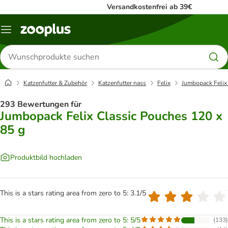
Versandkostenfrei ab 39€
Menü
Produkte
suchen
Katzenfutter & Zubehör
Katzenfutter nass
Felix
Jumbopack Felix
293 Bewertungen für
Jumbopack Felix Classic Pouches 120 x
85 g
Produktbild hochladen
This is a stars rating area from zero to 5: 3.1/5
This is a stars rating area from zero to 5: 5/5
(
133
)