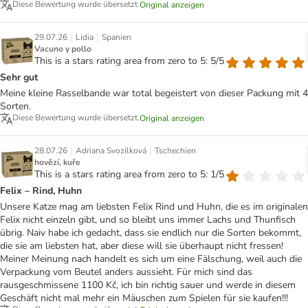
Diese Bewertung wurde übersetzt.
Original anzeigen
|
|
29.07.26
Lidia
Spanien
Vacuno y pollo
This is a stars rating area from zero to 5: 5/5
Sehr gut
Meine kleine Rasselbande war total begeistert von dieser Packung mit 4
Sorten.
Diese Bewertung wurde übersetzt.
Original anzeigen
|
|
28.07.26
Adriana Svozílková
Tschechien
hovězí, kuře
This is a stars rating area from zero to 5: 1/5
Felix – Rind, Huhn
Unsere Katze mag am liebsten Felix Rind und Huhn, die es im originalen
Felix nicht einzeln gibt, und so bleibt uns immer Lachs und Thunfisch
übrig. Naiv habe ich gedacht, dass sie endlich nur die Sorten bekommt,
die sie am liebsten hat, aber diese will sie überhaupt nicht fressen!
Meiner Meinung nach handelt es sich um eine Fälschung, weil auch die
Verpackung vom Beutel anders aussieht. Für mich sind das
rausgeschmissene 1100 Kč, ich bin richtig sauer und werde in diesem
Geschäft nicht mal mehr ein Mäuschen zum Spielen für sie kaufen!!!