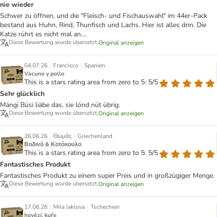
nie wieder
Schwer zu öffnen, und die "Fleisch- und Fischauswahl" im 44er-Pack
bestand aus Huhn, Rind, Thunfisch und Lachs. Hier ist alles drin. Die
Katze rührt es nicht mal an....
Diese Bewertung wurde übersetzt.
Original anzeigen
|
|
04.07.26
Francisco
Spanien
Vacuno y pollo
This is a stars rating area from zero to 5: 5/5
Sehr glücklich
Mängi Büsi liäbe das, sie lönd nüt übrig.
Diese Bewertung wurde übersetzt.
Original anzeigen
|
|
26.06.26
Θωμάς
Griechenland
Βοδινό & Κοτόπουλο
This is a stars rating area from zero to 5: 5/5
Fantastisches Produkt
Fantastisches Produkt zu einem super Preis und in großzügiger Menge.
Diese Bewertung wurde übersetzt.
Original anzeigen
|
|
17.06.26
Mila Jaklova
Tschechien
hovězí, kuře