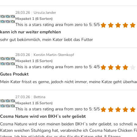
|
28.03.26
Ursula Jander
Mixpaket 1 (6 Sorten)
This is a stars rating area from zero to 5: 5/5
kann ich nur weiter empfehlen
sehr gut bekömmlich, mein Kater liebt das Futter
|
28.03.26
Kerstin Martin-Sternkopf
Mixpaket 1 (6 Sorten)
This is a stars rating area from zero to 5: 4/5
Gutes Produkt
Mein Kater frisst es gerne, jedoch nicht immer, meine Katze geht überha
|
27.03.26
Bettina
Mixpaket 1 (6 Sorten)
This is a stars rating area from zero to 5: 5/5
Cosma Nature wird von BKH`s sehr geliebt
Cosma Nature wird von meinen beiden BKH´s sehr geliebt. so schnell wie
Katzen weichen Stuhlgang hat, verabreiche ich Cosma Nature Chicken Fille
Jahren. Ich bin glücklich das es das für die Katzen gibt. 5 Sterne