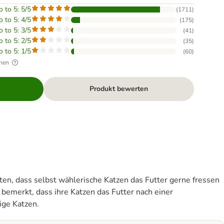
o to 5: 5/5
(
1711
)
o to 5: 4/5
(
175
)
o to 5: 3/5
(
41
)
o to 5: 2/5
(
35
)
o to 5: 1/5
(
60
)
hen
Produkt bewerten
n, dass selbst wählerische Katzen das Futter gerne fressen
 bemerkt, dass ihre Katzen das Futter nach einer
ige Katzen.