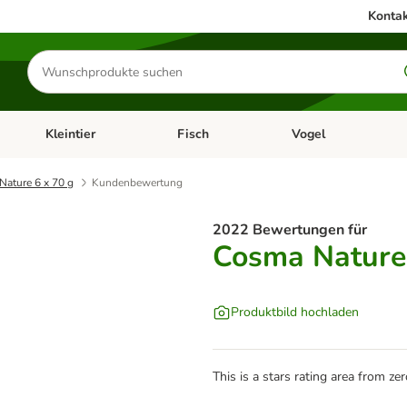
Kontak
Produkte
suchen
Kleintier
Fisch
Vogel
utter & Zubehör
Kategorie-Menü öffnen: Hundefutter & Zubehör
Kategorie-Menü öffnen: Kleintier
Kategorie-Menü öffnen
Ka
ature 6 x 70 g
Kundenbewertung
2022 Bewertungen für
Cosma Nature 
Produktbild hochladen
This is a stars rating area from zer