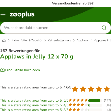
Versandkostenfrei ab 39€
Menü
Produkte
suchen
Katzenfutter & Zubehör
Katzenfutter nass
Applaws
Applaws in J
167 Bewertungen für
Applaws in Jelly 12 x 70 g
Produktbild hochladen
This is a stars rating area from zero to 5: 4.6/5
This is a stars rating area from zero to 5: 5/5
(
137
)
This is a stars rating area from zero to 5: 4/5
(
16
)
This is a stars rating area from zero to 5: 3/5
(
2
)