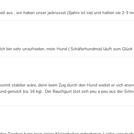
ll aus , wir haben unser jackrussel (3jahre ist sie) und hatten sie 2-3 ma
 ! Ich bin sehr unzufrieden, mein Hund ( Schäferhundmix) läuft zum Glüc
 somit stabiler wäre, denn beim Zug durch den Hund weitet er sich enorm
nd genutzt (ca. 16 kg) . Der Bauchgurt löst sich peu a peu aus der Sch
 den Taschen kann man einige Kleinigkeiten mitnehmen. Leider verrutsche