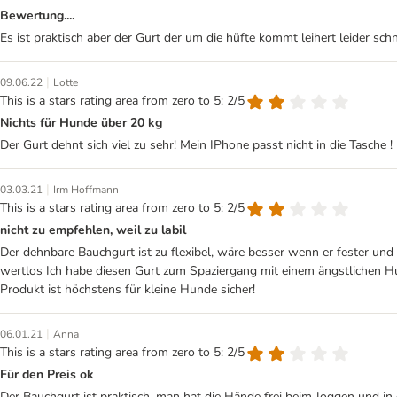
Bewertung....
Es ist praktisch aber der Gurt der um die hüfte kommt leihert leider schne
|
09.06.22
Lotte
This is a stars rating area from zero to 5: 2/5
Nichts für Hunde über 20 kg
Der Gurt dehnt sich viel zu sehr! Mein IPhone passt nicht in die Tasche
|
03.03.21
Irm Hoffmann
This is a stars rating area from zero to 5: 2/5
nicht zu empfehlen, weil zu labil
Der dehnbare Bauchgurt ist zu flexibel, wäre besser wenn er fester und
wertlos Ich habe diesen Gurt zum Spaziergang mit einem ängstlichen Hu
Produkt ist höchstens für kleine Hunde sicher!
|
06.01.21
Anna
This is a stars rating area from zero to 5: 2/5
Für den Preis ok
Der Bauchgurt ist praktisch, man hat die Hände frei beim Joggen und in