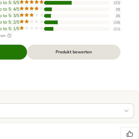
o to 5: 5/5
(
32
)
o to 5: 4/5
(
9
)
o to 5: 3/5
(
8
)
o to 5: 2/5
(
16
)
o to 5: 1/5
(
11
)
hen
Produkt bewerten