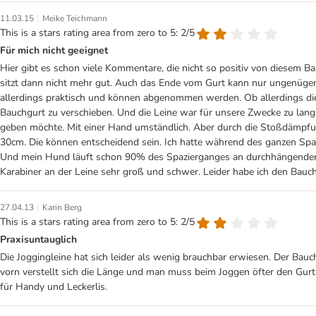
|
11.03.15
Meike Teichmann
This is a stars rating area from zero to 5: 2/5
Für mich nicht geeignet
Hier gibt es schon viele Kommentare, die nicht so positiv von diesem Ba
sitzt dann nicht mehr gut. Auch das Ende vom Gurt kann nur ungenügen
allerdings praktisch und können abgenommen werden. Ob allerdings die 
Bauchgurt zu verschieben. Und die Leine war für unsere Zwecke zu lang. 
geben möchte. Mit einer Hand umständlich. Aber durch die Stoßdämpfung,
30cm. Die können entscheidend sein. Ich hatte während des ganzen Spazi
Und mein Hund läuft schon 90% des Spazierganges an durchhängender Lei
Karabiner an der Leine sehr groß und schwer. Leider habe ich den Bauchg
|
27.04.13
Karin Berg
This is a stars rating area from zero to 5: 2/5
Praxisuntauglich
Die Joggingleine hat sich leider als wenig brauchbar erwiesen. Der Bauc
vorn verstellt sich die Länge und man muss beim Joggen öfter den Gurt 
für Handy und Leckerlis.