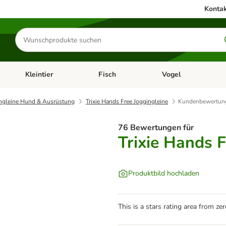
Kontak
Produkte
suchen
Kleintier
Fisch
Vogel
utter & Zubehör
Kategorie-Menü öffnen: Hundefutter & Zubehör
Kategorie-Menü öffnen: Kleintier
Kategorie-Menü öffnen
Ka
ngleine Hund & Ausrüstung
Trixie Hands Free Joggingleine
Kundenbewertun
76 Bewertungen für
Trixie Hands F
Produktbild hochladen
This is a stars rating area from zer