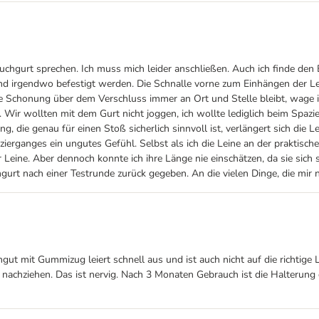
uchgurt sprechen. Ich muss mich leider anschließen. Auch ich finde den B
d irgendwo befestigt werden. Die Schnalle vorne zum Einhängen der Lei
Schonung über dem Verschluss immer an Ort und Stelle bleibt, wage ich
Wir wollten mit dem Gurt nicht joggen, ich wollte lediglich beim Spazie
 die genau für einen Stoß sicherlich sinnvoll ist, verlängert sich die
erganges ein ungutes Gefühl. Selbst als ich die Leine an der praktische
ne. Aber dennoch konnte ich ihre Länge nie einschätzen, da sie sich s
urt nach einer Testrunde zurück gegeben. An die vielen Dinge, die mir n
hgut mit Gummizug leiert schnell aus und ist auch nicht auf die richtige
nachziehen. Das ist nervig. Nach 3 Monaten Gebrauch ist die Halterung d