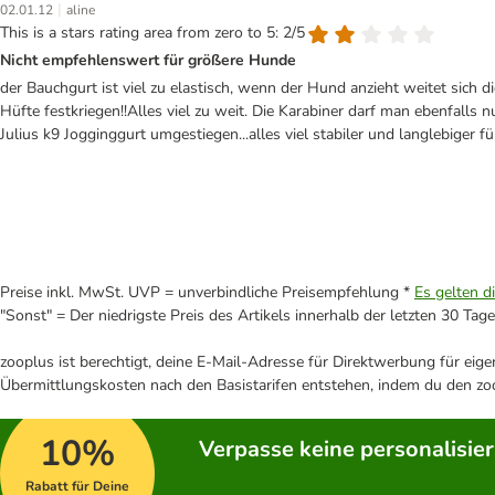
|
02.01.12
aline
This is a stars rating area from zero to 5: 2/5
Nicht empfehlenswert für größere Hunde
der Bauchgurt ist viel zu elastisch, wenn der Hund anzieht weitet sich 
Hüfte festkriegen!!Alles viel zu weit. Die Karabiner darf man ebenfalls
Julius k9 Jogginggurt umgestiegen...alles viel stabiler und langlebiger f
Preise inkl. MwSt. UVP = unverbindliche Preisempfehlung *
Es gelten d
"Sonst" = Der niedrigste Preis des Artikels innerhalb der letzten 30 Tage
zooplus ist berechtigt, deine E-Mail-Adresse für Direktwerbung für eig
Übermittlungskosten nach den Basistarifen entstehen, indem du den zoo
10%
Verpasse keine personalisie
Rabatt für Deine