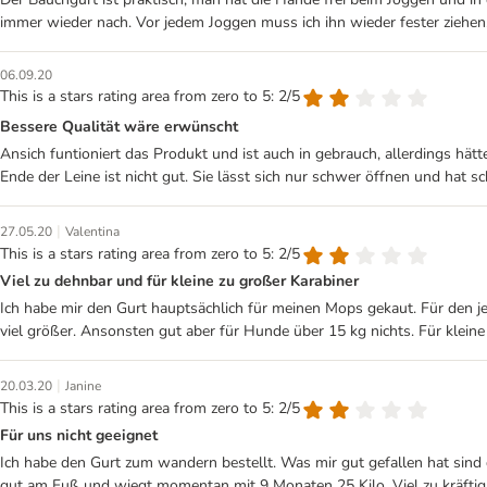
immer wieder nach. Vor jedem Joggen muss ich ihn wieder fester ziehen, 
06.09.20
This is a stars rating area from zero to 5: 2/5
Bessere Qualität wäre erwünscht
Ansich funtioniert das Produkt und ist auch in gebrauch, allerdings hät
Ende der Leine ist nicht gut. Sie lässt sich nur schwer öffnen und hat 
|
27.05.20
Valentina
This is a stars rating area from zero to 5: 2/5
Viel zu dehnbar und für kleine zu großer Karabiner
Ich habe mir den Gurt hauptsächlich für meinen Mops gekaut. Für den je
viel größer. Ansonsten gut aber für Hunde über 15 kg nichts. Für kleine
|
20.03.20
Janine
This is a stars rating area from zero to 5: 2/5
Für uns nicht geeignet
Ich habe den Gurt zum wandern bestellt. Was mir gut gefallen hat sind 
gut am Fuß und wiegt momentan mit 9 Monaten 25 Kilo. Viel zu kräftig f