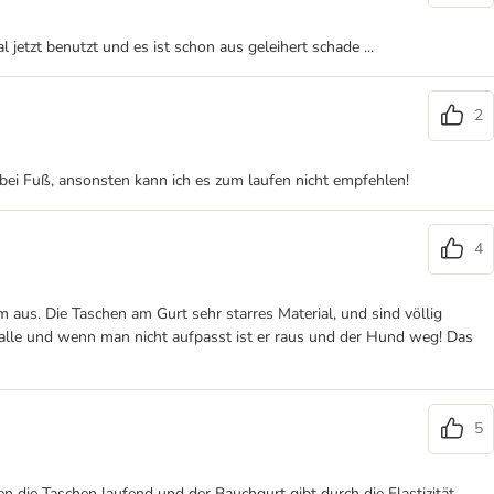
l jetzt benutzt und es ist schon aus geleihert schade ...
2
k bei Fuß, ansonsten kann ich es zum laufen nicht empfehlen!
4
 aus. Die Taschen am Gurt sehr starres Material, und sind völlig
nalle und wenn man nicht aufpasst ist er raus und der Hund weg! Das
5
n die Taschen laufend und der Bauchgurt gibt durch die Elastizität