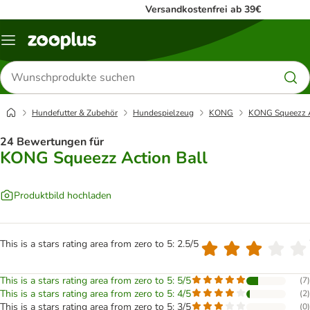
Versandkostenfrei ab 39€
Menü
Produkte
suchen
Hundefutter & Zubehör
Hundespielzeug
KONG
KONG Squeezz A
24 Bewertungen für
KONG Squeezz Action Ball
Produktbild hochladen
This is a stars rating area from zero to 5: 2.5/5
This is a stars rating area from zero to 5: 5/5
(
7
)
This is a stars rating area from zero to 5: 4/5
(
2
)
This is a stars rating area from zero to 5: 3/5
(
0
)