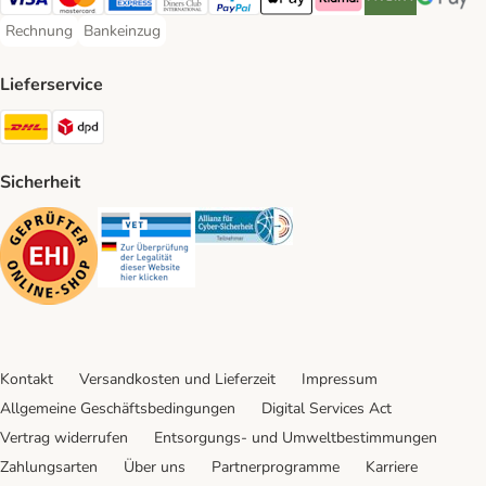
Visa Payment Method
Mastercard Payment Method
American Express Payment Method
Diners Club Payment Method
PayPal Payment Method
Apple Pay Payment Method
Klarna Payment Method
Riverty Payment 
Google P
Rechnung
Bankeinzug
Rechnung Payment Method
Bankeinzug Payment Method
Lieferservice
DHL Shipping Method
DPD Shipping Method
Sicherheit
Security
Security
Security
Kontakt
Versandkosten und Lieferzeit
Impressum
Allgemeine Geschäftsbedingungen
Digital Services Act
Vertrag widerrufen
Entsorgungs- und Umweltbestimmungen
Zahlungsarten
Über uns
Partnerprogramme
Karriere