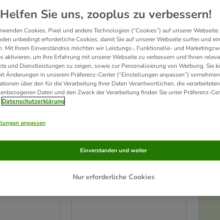
ve been changed
Helfen Sie uns, zooplus zu verbessern!
Unser Favorit
rwenden Cookies, Pixel und andere Technologien (“Cookies”) auf unserer Webseite.
den unbedingt erforderliche Cookies, damit Sie auf unserer Webseite surfen und ei
. Mit Ihrem Einverständnis möchten wir Leistungs-, Funktionelle- und Marketingzw
s aktivieren, um Ihre Erfahrung mit unserer Webseite zu verbessern und Ihnen relev
te und Dienstleistungen zu zeigen, sowie zur Personalisierung von Werbung. Sie 
eit Änderungen in unserem Präferenz-Center (“Einstellungen anpassen”) vornehmen
ationen über den für die Verarbeitung Ihrer Daten Verantwortlichen, die verarbeiteten
enbezogenen Daten und den Zweck der Verarbeitung finden Sie unter Präferenz-Cen
Datenschutzerklärung
llungen anpassen
6 Varianten
Einverstanden und weiter
150 g /
Rocco Cubes 150 g /
Sparpaket %
Nur erforderliche Cookies
Ente 4 x 150 g