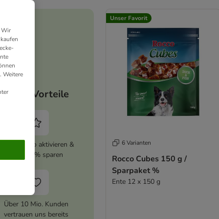
Unser Favorit
 Wir
nkaufen
ecke-
ante
können
. Weitere
Deine Vorteile
ter
6 Varianten
zooplus Abo aktivieren &
immer 5% sparen
Rocco Cubes 150 g /
Sparpaket %
Ente 12 x 150 g
Über 10 Mio. Kunden
vertrauen uns bereits