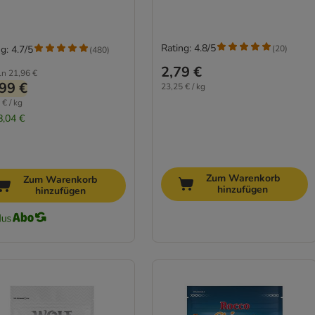
Rating: 4.8/5
(
20
)
g: 4.7/5
(
480
)
2,79 €
ln
21,96 €
99 €
23,25 € / kg
 € / kg
8,04 €
Zum Warenkorb
Zum Warenkorb
hinzufügen
hinzufügen