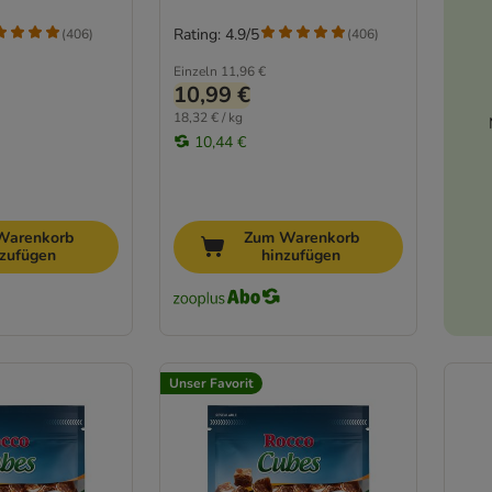
Rating: 4.9/5
(
406
)
(
406
)
Einzeln
11,96 €
10,99 €
18,32 € / kg
10,44 €
Warenkorb
Zum Warenkorb
nzufügen
hinzufügen
Unser Favorit