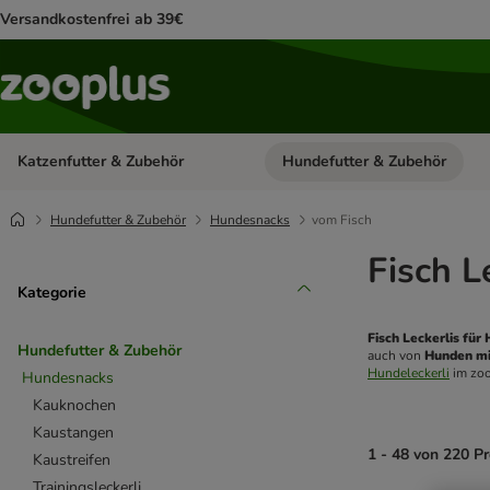
Versandkostenfrei ab 39€
Katzenfutter & Zubehör
Hundefutter & Zubehör
Kategorie-Menü öffnen: Katzenf
Hundefutter & Zubehör
Hundesnacks
vom Fisch
Fisch L
Kategorie
Fisch Leckerlis für
Hundefutter & Zubehör
auch von 
Hunden mi
Hundeleckerli
 im zo
Hundesnacks
Kauknochen
Kaustangen
1 - 48 von 220 P
Kaustreifen
Trainingsleckerli