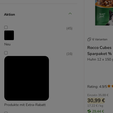
BugBell
beaphar
Caniland
Chewies
(
1
)
Aktion
Concept for Life
Cookie's
(
45
)
Coya
BluePet
Crave
6 Varianten
Neu
DEGRO
(
11
)
Rocco Cubes 
DeliBest
Sparpaket %
(
16
)
Dentalife
Huhn 12 x 150 
Bont
Dibo
Doggy Dog
DogMio
Dog’s Love
Rating: 4.9/5
Dokas
Dolina Noteci
Einzeln
35,88 €
30,99 €
Ferplast
Produkte mit Extra-Rabatt
17,22 € / kg
FRESCO - Martin Rütter Trainingssnacks
29,44 €