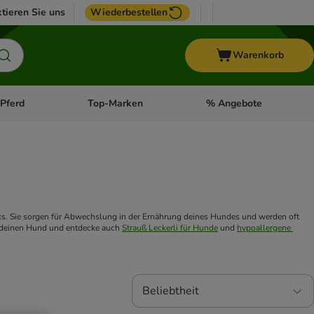
tieren Sie uns
Wiederbestellen
Warenkorb
Pferd
Top-Marken
% Angebote
: Fisch
tegorie-Menü öffnen: Vogel
Kategorie-Menü öffnen: Pferd
Kategorie-Menü öffnen: T
ks. Sie sorgen für Abwechslung in der Ernährung deines Hundes und werden oft 
für deinen Hund und entdecke auch 
Strauß Leckerli für Hunde
 und 
hypoallergene 
Beliebtheit