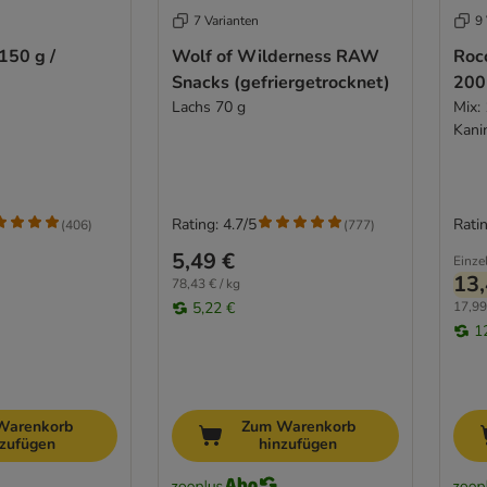
7 Varianten
9 
150 g /
Wolf of Wilderness RAW
Rocc
Snacks (gefriergetrocknet)
200
Lachs 70 g
Mix:
Kani
Rating: 4.7/5
Ratin
(
406
)
(
777
)
5,49 €
Einze
13,
78,43 € / kg
5,22 €
17,99
1
Warenkorb
Zum Warenkorb
nzufügen
hinzufügen