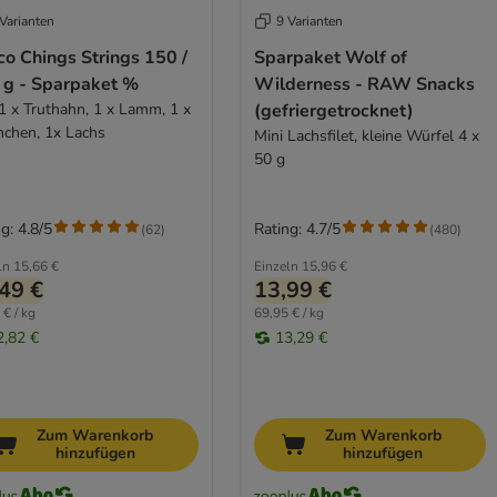
Varianten
9 Varianten
o Chings Strings 150 /
Sparpaket Wolf of
 g - Sparpaket %
Wilderness - RAW Snacks
 1 x Truthahn, 1 x Lamm, 1 x
(gefriergetrocknet)
nchen, 1x Lachs
Mini Lachsfilet, kleine Würfel 4 x
50 g
g: 4.8/5
Rating: 4.7/5
(
62
)
(
480
)
ln
15,66 €
Einzeln
15,96 €
49 €
13,99 €
 € / kg
69,95 € / kg
2,82 €
13,29 €
Zum Warenkorb
Zum Warenkorb
hinzufügen
hinzufügen