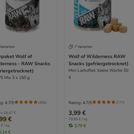
Varianten
7 Varianten
rpaket Wolf of
Wolf of Wilderness RAW
derness - RAW Snacks
Snacks (gefriergetrocknet)
riergetrocknet)
Mini Lachsfilet, kleine Würfel 50
g
 Mix 3 x 150 g
g: 4.7/5
Rating: 4.7/5
(
480
)
(
777
)
3,99 €
ln
19,47 €
99 €
79,80 € / kg
 € / kg
3,79 €
6,14 €