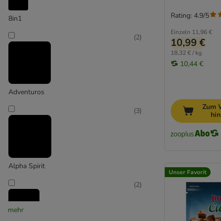
Hypoallergene Hundeleckerli
Rating: 4.9/5
8in1
Diät Hundeleckerli
Einzeln
11,96 €
8in1
(
2
)
10,99 €
Advance
18,32 € / kg
PURINA Adventuros
10,44 €
Affinity Italy
Alpha Spirit
Adventuros
animonda
Zum 
Beeztees
(
3
)
hi
Bello Pasta
Blue Tree
bosch & Sammy's
Boxby
Alpha Spirit
Brit
Unser Favorit
Doggy Bozita
(
2
)
Braaaf
Briantos
mehr