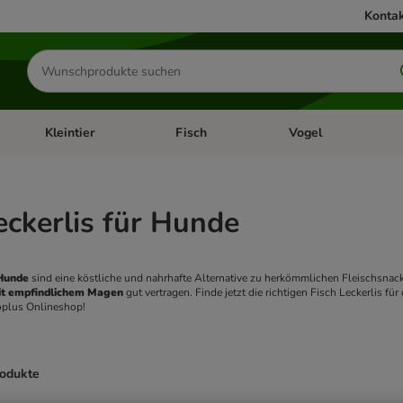
Kontak
Produkte
suchen
Kleintier
Fisch
Vogel
utter & Zubehör
Kategorie-Menü öffnen: Hundefutter & Zubehör
Kategorie-Menü öffnen: Kleintier
Kategorie-Menü öffnen
Ka
eckerlis für Hunde
 Hunde
 sind eine köstliche und nahrhafte Alternative zu herkömmlichen Fleischsnac
t empfindlichem Magen
 gut vertragen. Finde jetzt die richtigen Fisch Leckerlis 
oplus Onlineshop! 
rodukte