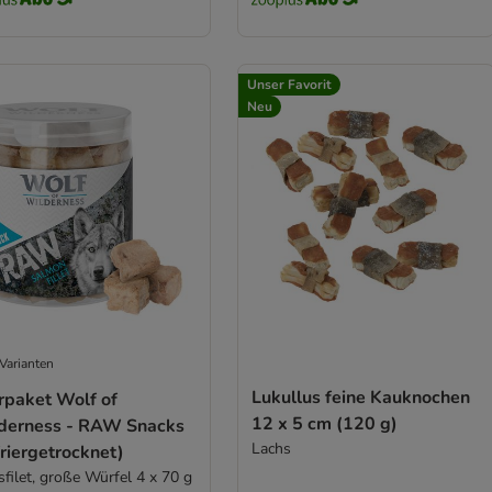
Unser Favorit
Neu
Varianten
Lukullus feine Kauknochen
rpaket Wolf of
12 x 5 cm (120 g)
derness - RAW Snacks
Lachs
riergetrocknet)
sfilet, große Würfel 4 x 70 g