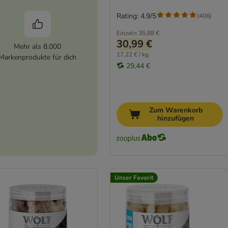
Rating: 4.9/5
(
406
)
Einzeln
35,88 €
30,99 €
Mehr als 8.000
17,22 € / kg
Markenprodukte für dich
29,44 €
Zum Warenkorb
hinzufügen
Unser Favorit