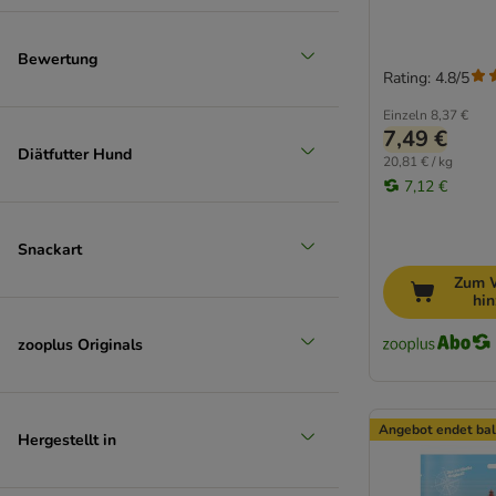
Bewertung
Rating: 4.8/5
Einzeln
8,37 €
7,49 €
Diätfutter Hund
20,81 € / kg
7,12 €
Snackart
Zum 
hi
zooplus Originals
Angebot endet ba
Hergestellt in