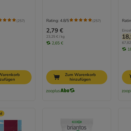
Rating: 4.8/5
Ratin
(
257
)
(
257
)
2,79 €
Einze
18,
23,25 € / kg
2,65 €
67,82
1
Warenkorb
Zum Warenkorb
nzufügen
hinzufügen
ld