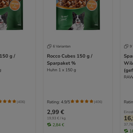
6 Varianten
9 
150 g /
Rocco Cubes 150 g /
Spa
Sparpaket %
Wil
g
Huhn 1 x 150 g
(gef
RAW5
Rating: 4.9/5
Ratin
(
406
)
(
406
)
2,99 €
Einze
16,
19,93 € / kg
2,84 €
37,76
1