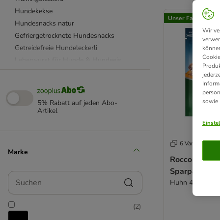
product items ha
Hundekekse
Unser Favorit
Hundesnacks natur
Wir ve
Gefriergetrocknete Hundesnacks
verwen
Getreidefreie Hundeleckerli
können
Cookie
Leberwurst für Hunde & Hundeeis
Produk
Vegetarische Hundeleckerli
jederz
Inform
Weiche Hundeleckerli
person
Zahnpflege Sticks
sowie
5% Rabatt auf jeden Abo-
vom Fisch
Artikel
vom Geflügel
Einste
vom Lamm
6 Varianten
vom Pferd
Marke
vom Rind
Rocco Cubes 
Sparpaket %
vom Schwein
Suchen
Huhn 4 x 150 g
vom Strauß
vom Wild
(
2
)
für alte Hunde
für kleine Hunde