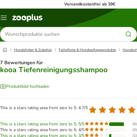
Versandkostenfrei ab 39€
Menü
Produkte
suchen
Hundefutter & Zubehör
Fellpflege & Hundepflegeprodukte
Hundes
7 Bewertungen für
kooa Tiefenreinigungsshampoo
Produktbild hochladen
This is a stars rating area from zero to 5: 4.7/5
This is a stars rating area from zero to 5: 5/5
(
6
)
This is a stars rating area from zero to 5: 4/5
(
0
)
This is a stars rating area from zero to 5: 3/5
(
1
)