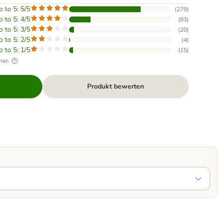
o to 5: 5/5
(
279
)
o to 5: 4/5
(
83
)
o to 5: 3/5
(
20
)
o to 5: 2/5
(
4
)
o to 5: 1/5
(
15
)
hen
Produkt bewerten