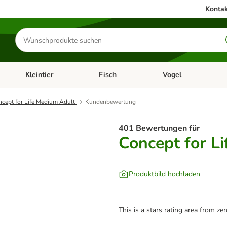
Kontak
Produkte
suchen
Kleintier
Fisch
Vogel
utter & Zubehör
Kategorie-Menü öffnen: Hundefutter & Zubehör
Kategorie-Menü öffnen: Kleintier
Kategorie-Menü öffnen
Ka
cept for Life Medium Adult
Kundenbewertung
401 Bewertungen für
Concept for L
Produktbild hochladen
This is a stars rating area from zer