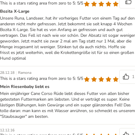
This is a stars rating area from zero to 5: 5/5
Bozita X-Large
Unsere Runa, Landseer, hat ihr vorheriges Futter von einem Tag auf den
anderen nicht mehr gefressen. Jetzt bekommt sie seit knapp 4 Wochen
Bozita X-Large. Sie hat es von Anfang an gefressen und auch gut
vertragen. Das Fell ist nach wie vor schön. Der Absatz ist sogar weniger
geworden. Jetzt macht sie zwar 2 mal am Tag statt nur 1 Mal, aber die
Menge insgesamt ist weniger. Stinken tut da auch nichts. Hoffe sie
frisst es jetzt weiterhin, weil die Krokettengröße ist für so einen großen
Hund optimal
|
28.12.18
Ramona
1
This is a stars rating area from zero to 5: 5/5
Mein Riesenbaby liebt es
Mein einjähriger Cane Corso Rüde liebt dieses Futter von allen bisher
getesteten Futtermarken am liebsten. Und er verträgt es super. Keine
lästigen Blähungen, kein Gewürge und ein super glänzendes Fell! Das
tolle daran: man kann es mit Wasser anrühren, so schmeckt es unserem
"Staubsauger" am besten.
12.12.16
1