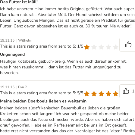
Das Futter ist Müll!!
Ich habe unserem Hind immer bozita Original gefüttert. War auch super.
Dann kam naturals. Absoluter Müll. Der Hund scheisst seitdem um sein
Leben. Unglaubliche Mengen. Das ist nicht gerade ein Prädikat für gutes
Futter. Ganz davon abgesehen ist es auch ca. 30 % teurer. Nie wieder!!!
|
19.11.15
Wilhelm
This is a stars rating area from zero to 5: 1/5
Ungenügend
Häufiger Kotabsatz, gelblich-breiig. Wenn es auch darauf ankommt,
was hinten rauskommt ... dann ist das Futter mit ungenügend zu
bewerten.
|
19.11.15
Eva P
1
This is a stars rating area from zero to 5: 5/5
Meine beiden Boerboels lieben es weiterhin
Meinen beiden südafrikanischen Bauernbullies lieben die großen
Kroketten schon seit langem! Ich war sehr gespannt ob meine beiden
Lieblingen auch das Neue schmecken würde. Aber sie haben sich sofort
drauf geworfen. Habe es im Raiffeisenmarkt bei uns im Ort gekauft,
hatte erst nicht verstanden das das der Nachfolger ist des "alten" Bozita