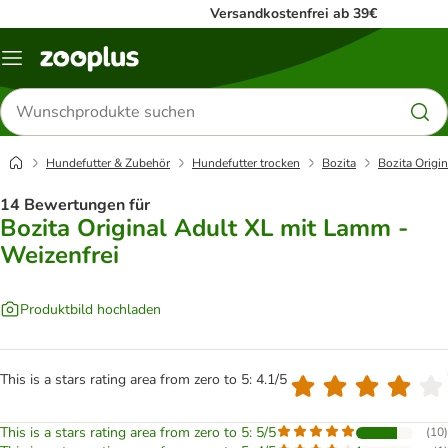
Versandkostenfrei ab 39€
Menü
Produkte
suchen
Hundefutter & Zubehör
Hundefutter trocken
Bozita
Bozita Origi
14 Bewertungen für
Bozita Original Adult XL mit Lamm -
Weizenfrei
Produktbild hochladen
This is a stars rating area from zero to 5: 4.1/5
This is a stars rating area from zero to 5: 5/5
(
10
)