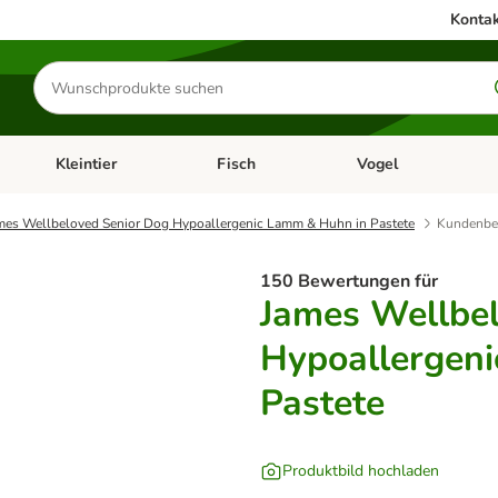
Kontak
Produkte
suchen
Kleintier
Fisch
Vogel
utter & Zubehör
Kategorie-Menü öffnen: Hundefutter & Zubehör
Kategorie-Menü öffnen: Kleintier
Kategorie-Menü öffnen
Ka
mes Wellbeloved Senior Dog Hypoallergenic Lamm & Huhn in Pastete
Kundenbe
150 Bewertungen für
James Wellbel
Hypoallergen
Pastete
Produktbild hochladen