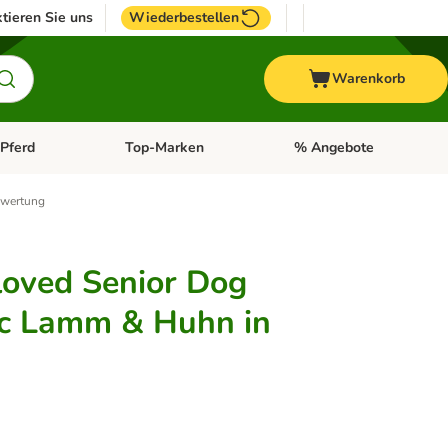
tieren Sie uns
Wiederbestellen
Warenkorb
Pferd
Top-Marken
% Angebote
: Fisch
tegorie-Menü öffnen: Vogel
Kategorie-Menü öffnen: Pferd
Kategorie-Menü öffnen: T
wertung
oved Senior Dog
ic Lamm & Huhn in