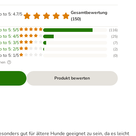
Gesamtbewertung
o to 5: 4.7/5
(150)
o to 5: 5/5
(
116
)
o to 5: 4/5
(
25
)
o to 5: 3/5
(
7
)
o to 5: 2/5
(
2
)
o to 5: 1/5
(
0
)
hen
Produkt bewerten
onders gut für ältere Hunde geeignet zu sein, da es leicht