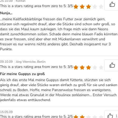
|
25.10.09
fishfan
This is a stars rating area from zero to 5: 3/5
Nunja,..
...meine Keilfleckbärblinge fressen das Futter zwar ziemlich gern,
stürzen sich regelrecht drauf, aber die Stücke sind schon sehr groß, so
dass sie das Maul kaum zukriegen. Ich frage mich wie dann Neons
damit zurechtkommen sollen. Schade denn meine blauen Fadis könnten
es zwar fressen, sind aber eher mit Mückenlarven verwöhnt und
fressen es nur wenns nichts anderes gibt. Deshalb insgesamt nur 3
Punkte.
|
09.10.09
Jörg Wernicke, Berlin
This is a stars rating area from zero to 5: 3/5
Für meine Guppys zu groß
Als ich das erste Mal meine Guppys damit fütterte, stürzten sie sich
gierig drauf, aber viele Stücke waren einfach zu groß für sie und sanken
schnell zu Boden. Hoffe, meine Panzerwelse fressen es wenigstens.
Werde mal etwas Granulat in der Moulinex zerkleinern... Erster Versuch
jedenfalls etwas enttäuschend.
15.05.09
1
This is a stars rating area from zero to 5: 2/5