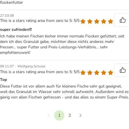
flockenfutter
27.03.08
This is a stars rating area from zero to 5: 5/5
super zufrieden!!!
Ich habe meinen Fischen bisher immer normale Flocken gefüttert, seit
dem ich dies Granulat gebe, möchten diese nichts anderes mehr
fressen... super Futter und Preis-Leistungs-Verhältnis... sehr
empfehlenswert!
|
09.11.07
Wolfgang Schuler
This is a stars rating area from zero to 5: 5/5
Top
Diese Futter ist vor allem auch für kleinere Fische sehr gut geeignet,
weil das Granulat im Wasser sehr schnell aufweicht. Außerdem wird es
gierig von allen Fischen gefressen - und das alles zu einem Super-Preis.
1
2
Vorherige
Weiter