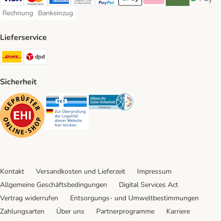
Visa Payment Method
Mastercard Payment Method
American Express Payment Method
Diners Club Payment Method
PayPal Payment Method
Apple Pay Payment Method
Klarna Payment Method
Riverty Payment 
Google P
Rechnung
Bankeinzug
Rechnung Payment Method
Bankeinzug Payment Method
Lieferservice
DHL Shipping Method
DPD Shipping Method
Sicherheit
Security
Security
Security
Kontakt
Versandkosten und Lieferzeit
Impressum
Allgemeine Geschäftsbedingungen
Digital Services Act
Vertrag widerrufen
Entsorgungs- und Umweltbestimmungen
Zahlungsarten
Über uns
Partnerprogramme
Karriere