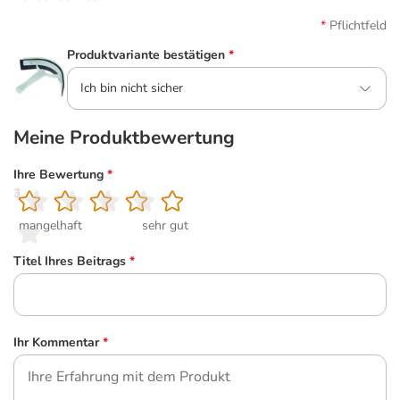
Pflichtfeld
Produktvariante bestätigen
*
Ich bin nicht sicher
Meine Produktbewertung
Ihre Bewertung
*
1
2
3
4
5
mangelhaft
sehr gut
Titel Ihres Beitrags
*
Ihr Kommentar
*