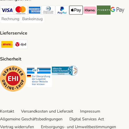
Visa Payment Method
Mastercard Payment Method
American Express Payment Method
Diners Club Payment Method
PayPal Payment Method
Apple Pay Payment Method
Klarna Payment Method
Riverty Payment 
Google P
Rechnung
Bankeinzug
Rechnung Payment Method
Bankeinzug Payment Method
Lieferservice
DHL Shipping Method
DPD Shipping Method
Sicherheit
Security
Security
Security
Kontakt
Versandkosten und Lieferzeit
Impressum
Allgemeine Geschäftsbedingungen
Digital Services Act
Vertrag widerrufen
Entsorgungs- und Umweltbestimmungen