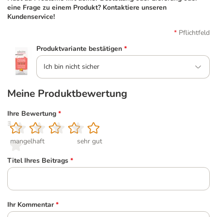
eine Frage zu einem Produkt? Kontaktiere unseren
Kundenservice!
Pflichtfeld
Produktvariante bestätigen
*
Ich bin nicht sicher
Meine Produktbewertung
Ihre Bewertung
*
1
2
3
4
5
mangelhaft
sehr gut
Titel Ihres Beitrags
*
Ihr Kommentar
*