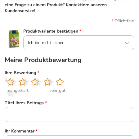
eine Frage zu einem Produkt? Kontaktiere unseren
Kundenservice!
Pflichtfeld
Produktvariante bestätigen
*
Ich bin nicht sicher
Meine Produktbewertung
Ihre Bewertung
*
1
2
3
4
5
mangelhaft
sehr gut
Titel Ihres Beitrags
*
Ihr Kommentar
*