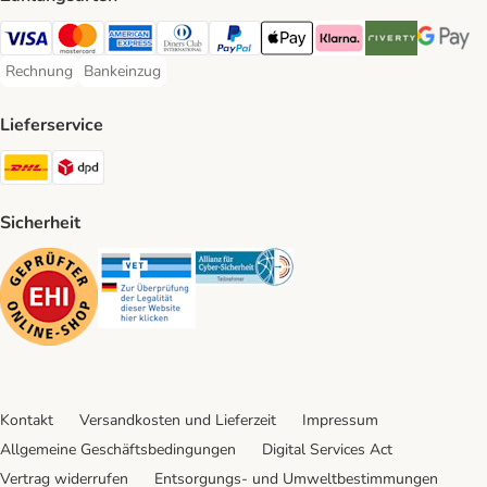
Visa Payment Method
Mastercard Payment Method
American Express Payment Method
Diners Club Payment Method
PayPal Payment Method
Apple Pay Payment Method
Klarna Payment Method
Riverty Payment 
Google P
Rechnung
Bankeinzug
Rechnung Payment Method
Bankeinzug Payment Method
Lieferservice
DHL Shipping Method
DPD Shipping Method
Sicherheit
Security
Security
Security
Kontakt
Versandkosten und Lieferzeit
Impressum
Allgemeine Geschäftsbedingungen
Digital Services Act
Vertrag widerrufen
Entsorgungs- und Umweltbestimmungen