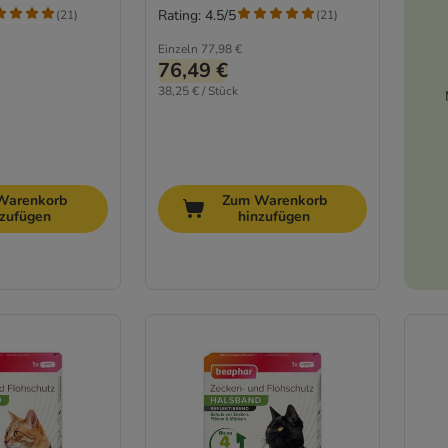
Rating: 4.5/5
(
21
)
(
21
)
Einzeln
77,98 €
76,49 €
38,25 € / Stück
Warenkorb
Zum Warenkorb
nzufügen
hinzufügen