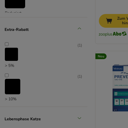
Reduziert
Zum 
hi
Extra-Rabatt
(
1
)
Neu
> 5%
(
1
)
> 10%
Lebensphase Katze