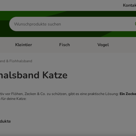
Kontak
Produkte
suchen
Kleintier
Fisch
Vogel
utter & Zubehör
Kategorie-Menü öffnen: Hundefutter & Zubehör
Kategorie-Menü öffnen: Kleintier
Kategorie-Menü öffnen
Ka
and & Flohhalsband
halsband Katze
tiv vor Flöhen, Zecken & Co. zu schützen, gibt es eine praktische Lösung: 
Ein Zeck
n
 für deine Katze: 
odukte
ve been changed