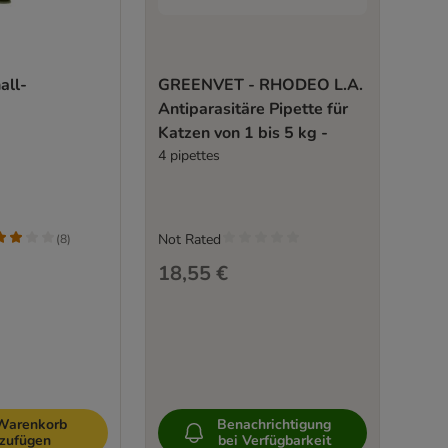
all-
GREENVET - RHODEO L.A.
Antiparasitäre Pipette für
Katzen von 1 bis 5 kg -
4 pipettes
Not Rated
(
8
)
18,55 €
Warenkorb
Benachrichtigung
nzufügen
bei Verfügbarkeit