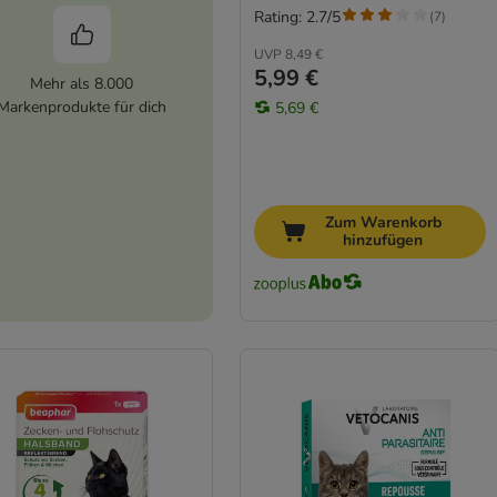
Rating: 2.7/5
(
7
)
UVP
8,49 €
5,99 €
Mehr als 8.000
Markenprodukte für dich
5,69 €
Zum Warenkorb
hinzufügen