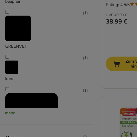
beaphar
Rating: 4.5/5
(
1
)
UVP
49,90 €
38,99 €
GREENVET
(
1
)
Zum 
hi
kooa
(
1
)
mehr