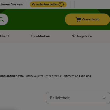
tieren Sie uns
Wiederbestellen
Warenkorb
Pferd
Top-Marken
% Angebote
: Fisch
tegorie-Menü öffnen: Vogel
Kategorie-Menü öffnen: Pferd
Kategorie-Menü öffnen: T
enhalsband Katze
.Entdecke jetzt unser großes Sortiment an
 Floh und 
Beliebtheit