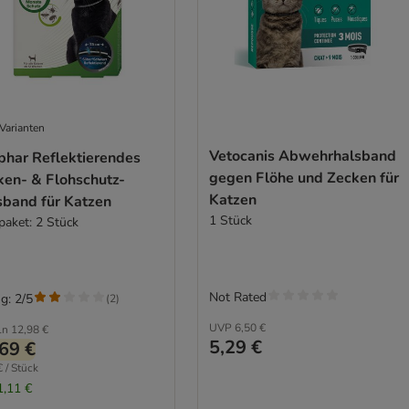
Varianten
Vetocanis Abwehrhalsband
phar Reflektierendes
gegen Flöhe und Zecken für
ken- & Flohschutz-
Katzen
sband für Katzen
1 Stück
paket: 2 Stück
Not Rated
g: 2/5
(
2
)
UVP
6,50 €
ln
12,98 €
5,29 €
69 €
€ / Stück
1,11 €