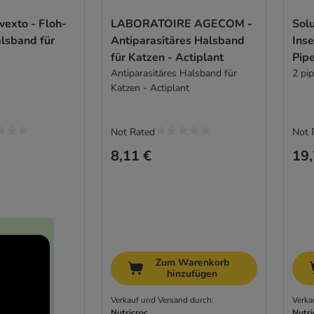
vexto - Floh-
LABORATOIRE AGECOM -
Solu
lsband für
Antiparasitäres Halsband
Ins
für Katzen - Actiplant
Pipe
Antiparasitäres Halsband für
Sol
2 pip
Katzen - Actiplant
Not Rated
Not 
8,11 €
19,
Zum Warenkorb
hinzufügen
Verkauf und Versand durch:
Verka
Nutricroc
Nutri