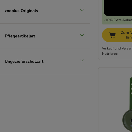
zooplus Originals
-10% Extra-Rabatt
Zum 
Pflegeartikelart
hi
Verkauf und Versan
Nutricroc
Ungezieferschutzart