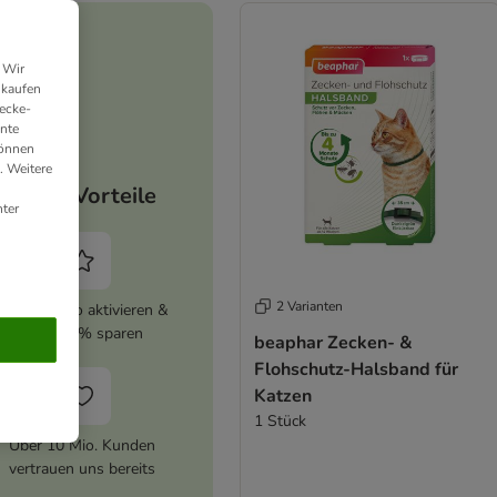
 Wir
nkaufen
ecke-
ante
können
. Weitere
Deine Vorteile
ter
2 Varianten
zooplus Abo aktivieren &
immer 5% sparen
beaphar Zecken- &
Flohschutz-Halsband für
Katzen
1 Stück
Über 10 Mio. Kunden
vertrauen uns bereits