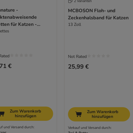
2 Varianten
nature -
MCBOSON Floh- und
ektenabweisende
Zeckenhalsband für Katzen
tten für Katzen -
13 Zoll
unature
ettes
Rated
Not Rated
71 €
25,99 €
Zum Warenkorb
Zum Warenkorb
hinzufügen
hinzufügen
uf und Versand durch:
Verkauf und Versand durch:
croc
Zoé & Patte