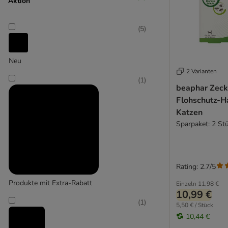
Aktion
LABORATOIRE AGECOM
(
5
)
(
1
)
Neu
2 Varianten
(
1
)
beaphar Zeck
Mcboson
Flohschutz-H
(
2
)
Katzen
Sparpaket: 2 St
Seresto
Rating: 2.7/5
Produkte mit Extra-Rabatt
Einzeln
11,98 €
10,99 €
(
1
)
5,50 € / Stück
10,44 €