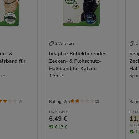
2 Varianten
2 
en- &
beaphar Reflektierendes
bea
alsband für
Zecken- & Flohschutz-
Zec
Halsband für Katzen
Hal
ück
1 Stück
Spar
Rating: 2/5
Ratin
(
7
)
(
2
)
UVP
8,49 €
Einze
6,49 €
11,
5,85 
6,17 €
1