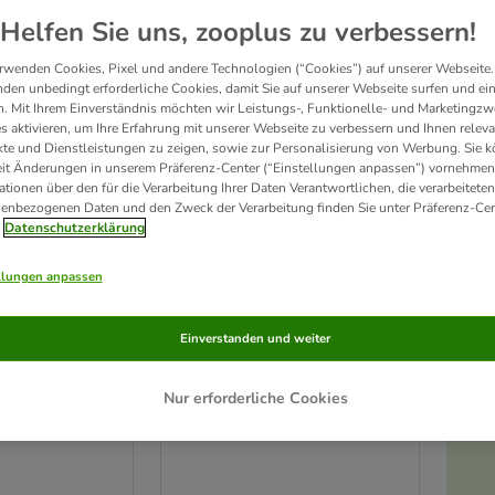
Helfen Sie uns, zooplus zu verbessern!
rwenden Cookies, Pixel und andere Technologien (“Cookies”) auf unserer Webseite.
den unbedingt erforderliche Cookies, damit Sie auf unserer Webseite surfen und ei
. Mit Ihrem Einverständnis möchten wir Leistungs-, Funktionelle- und Marketingzw
s aktivieren, um Ihre Erfahrung mit unserer Webseite zu verbessern und Ihnen relev
te und Dienstleistungen zu zeigen, sowie zur Personalisierung von Werbung. Sie 
eit Änderungen in unserem Präferenz-Center (“Einstellungen anpassen”) vornehmen
ationen über den für die Verarbeitung Ihrer Daten Verantwortlichen, die verarbeiteten
enbezogenen Daten und den Zweck der Verarbeitung finden Sie unter Präferenz-Cen
Datenschutzerklärung
llungen anpassen
2 Varianten
sband Katze
Seresto® Halsband Katze
Einverstanden und weiter
Sparpaket: 2 x 38 cm
Nur erforderliche Cookies