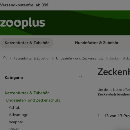
Versandkostenfrei ab 39€
Katzenfutter & Zubehör
Hundefutter & Zubehör
Kategorie-Menü öffnen: Katzenf
Katzenfutter & Zubehör
Ungeziefer- und Zeckenschutz
Zeckenhalsb
Zecken
Kategorie
Um deine Katze effek
Katzenfutter & Zubehör
Zeckenhalsbänder
Ungeziefer- und Zeckenschutz
AdTab
Advantage
1 - 13 von 13 Pr
beaphar
cdVet
product items ha