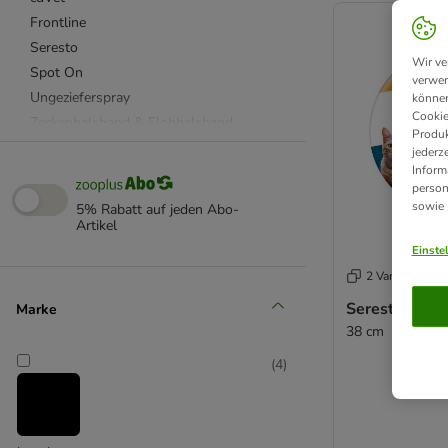
Frontline
Seresto
Wir ve
Spot On
verwen
Ungezieferspray
können
Cookie
Zeckenhalsband & Flohhalsband
Produk
Zeckenzange & Zeckenhaken
jederz
Inform
Flohmittel
person
Zeckenmittel
sowie
5% Rabatt auf jeden Abo-
Milbenmittel & Läusemittel
Artikel
Einste
2 Varianten
Seresto® Hal
Marke
38 cm
(
4
)