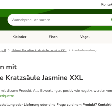
Kontak
Produkte
suchen
Kleintier
Fisch
Vogel
utter & Zubehör
Kategorie-Menü öffnen: Hundefutter & Zubehör
Kategorie-Menü öffnen: Kleintier
Kategorie-Menü öffnen
Ka
groß
Natural Paradise Kratzsäule Jasmine XXL
Kundenbewertung
n mit
se Kratzsäule Jasmine XXL
g mit diesem Produkt. Alle Bewertungen, positiv wie negativ, werden von
etiquette
.
estellung oder Lieferung oder eine Frage zu einem Produkt? Kontakt