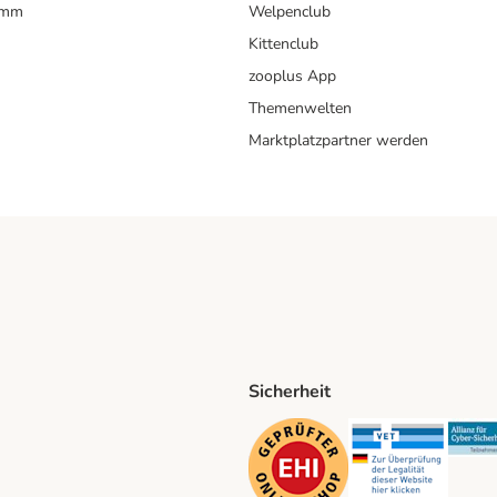
amm
Welpenclub
Kittenclub
zooplus App
Themenwelten
Marktplatzpartner werden
Sicherheit
ping Method
D Shipping Method
Security
Securit