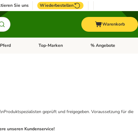
tieren Sie uns
Wiederbestellen
Warenkorb
Pferd
Top-Marken
% Angebote
: Fisch
tegorie-Menü öffnen: Vogel
Kategorie-Menü öffnen: Pferd
Kategorie-Menü öffnen: T
\nProduktspezialisten geprüft und freigegeben. Voraussetzung für die
iere unseren Kundenservice!