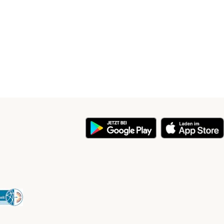
y
Security