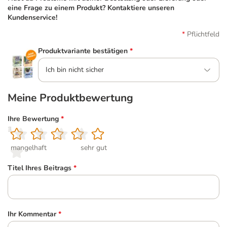
eine Frage zu einem Produkt? Kontaktiere unseren
Kundenservice!
Pflichtfeld
Produktvariante bestätigen
*
Ich bin nicht sicher
Meine Produktbewertung
Ihre Bewertung
*
1
2
3
4
5
mangelhaft
sehr gut
Titel Ihres Beitrags
*
Ihr Kommentar
*