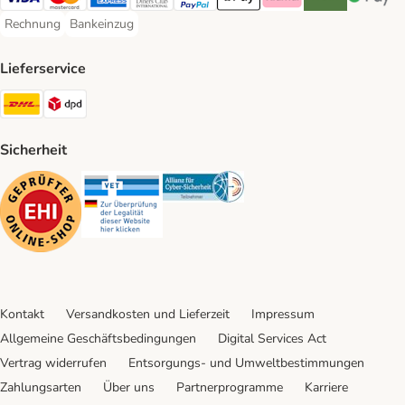
Visa Payment Method
Mastercard Payment Method
American Express Payment Method
Diners Club Payment Method
PayPal Payment Method
Apple Pay Payment Method
Klarna Payment Method
Riverty Payment 
Google P
Rechnung
Bankeinzug
Rechnung Payment Method
Bankeinzug Payment Method
Lieferservice
DHL Shipping Method
DPD Shipping Method
Sicherheit
Security
Security
Security
Kontakt
Versandkosten und Lieferzeit
Impressum
Allgemeine Geschäftsbedingungen
Digital Services Act
Vertrag widerrufen
Entsorgungs- und Umweltbestimmungen
Zahlungsarten
Über uns
Partnerprogramme
Karriere