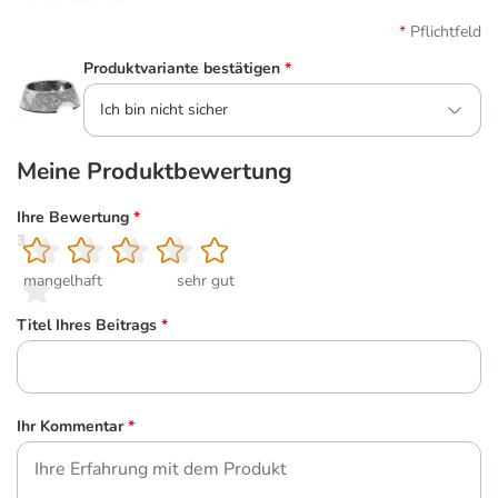
Pflichtfeld
Produktvariante bestätigen
*
Ich bin nicht sicher
Meine Produktbewertung
Ihre Bewertung
*
1
2
3
4
5
mangelhaft
sehr gut
Titel Ihres Beitrags
*
Ihr Kommentar
*