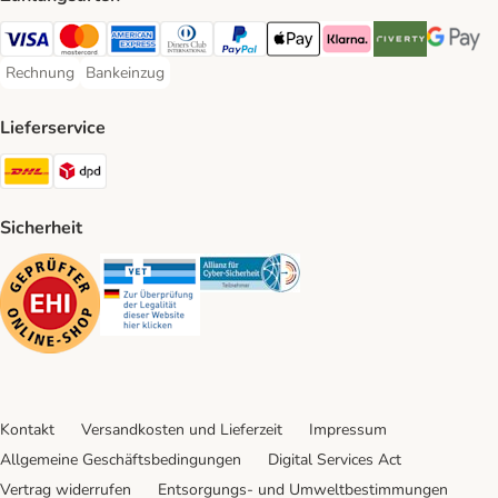
Visa Payment Method
Mastercard Payment Method
American Express Payment Method
Diners Club Payment Method
PayPal Payment Method
Apple Pay Payment Method
Klarna Payment Method
Riverty Payment 
Google P
Rechnung
Bankeinzug
Rechnung Payment Method
Bankeinzug Payment Method
Lieferservice
DHL Shipping Method
DPD Shipping Method
Sicherheit
Security
Security
Security
Kontakt
Versandkosten und Lieferzeit
Impressum
Allgemeine Geschäftsbedingungen
Digital Services Act
Vertrag widerrufen
Entsorgungs- und Umweltbestimmungen