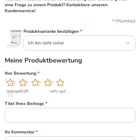
eine Frage zu einem Produkt? Kontaktiere unseren
Kundenservice!
Pflichtfeld
Produktvariante bestätigen
*
Ich bin nicht sicher
Meine Produktbewertung
Ihre Bewertung
*
1
2
3
4
5
mangelhaft
sehr gut
Titel Ihres Beitrags
*
Ihr Kommentar
*