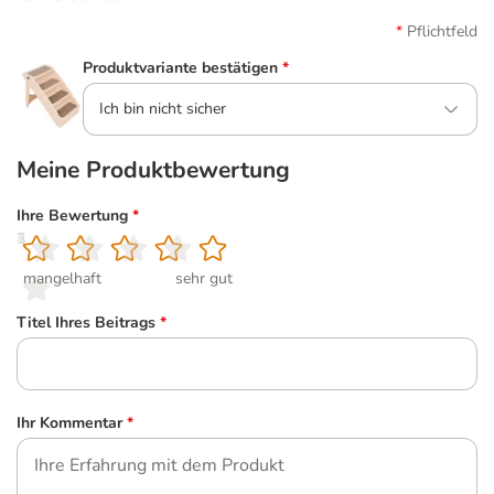
Pflichtfeld
Produktvariante bestätigen
*
Ich bin nicht sicher
Meine Produktbewertung
Ihre Bewertung
*
1
2
3
4
5
mangelhaft
sehr gut
Titel Ihres Beitrags
*
Ihr Kommentar
*