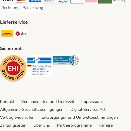
Visa Payment Method
Mastercard Payment Method
American Express Payment Method
Diners Club Payment Method
PayPal Payment Method
Apple Pay Payment Method
Klarna Payment Method
Riverty Payment 
Google P
Rechnung
Bankeinzug
Rechnung Payment Method
Bankeinzug Payment Method
Lieferservice
DHL Shipping Method
DPD Shipping Method
Sicherheit
Security
Security
Security
Kontakt
Versandkosten und Lieferzeit
Impressum
Allgemeine Geschäftsbedingungen
Digital Services Act
Vertrag widerrufen
Entsorgungs- und Umweltbestimmungen
Zahlungsarten
Über uns
Partnerprogramme
Karriere