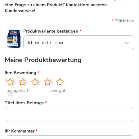
eine Frage zu einem Produkt? Kontaktiere unseren
Kundenservice!
Pflichtfeld
Produktvariante bestätigen
*
Ich bin nicht sicher
Meine Produktbewertung
Ihre Bewertung
*
1
2
3
4
5
mangelhaft
sehr gut
Titel Ihres Beitrags
*
Ihr Kommentar
*