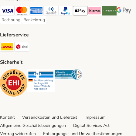
Visa Payment Method
Mastercard Payment Method
American Express Payment Method
Diners Club Payment Method
PayPal Payment Method
Apple Pay Payment Method
Klarna Payment Method
Riverty Payment 
Google P
Rechnung
Bankeinzug
Rechnung Payment Method
Bankeinzug Payment Method
Lieferservice
DHL Shipping Method
DPD Shipping Method
Sicherheit
Security
Security
Security
Kontakt
Versandkosten und Lieferzeit
Impressum
Allgemeine Geschäftsbedingungen
Digital Services Act
Vertrag widerrufen
Entsorgungs- und Umweltbestimmungen