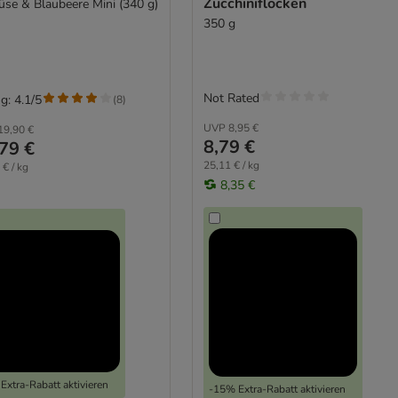
Zucchiniflocken
se & Blaubeere Mini (340 g)
350 g
Not Rated
g: 4.1/5
(
8
)
UVP
8,95 €
19,90 €
8,79 €
79 €
25,11 € / kg
 € / kg
8,35 €
Extra-Rabatt aktivieren
-15% Extra-Rabatt aktivieren