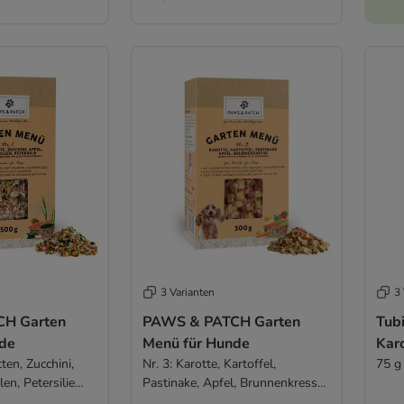
3 Varianten
3 
H Garten
PAWS & PATCH Garten
Tub
de
Menü für Hunde
Kar
tten, Zucchini,
Nr. 3: Karotte, Kartoffel,
75 g
en, Petersilie
Pastinake, Apfel, Brunnenkresse
(500 g)