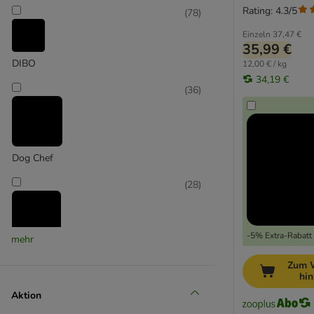
Rating: 4.3/5
(
78
)
Einzeln
37,47 €
35,99 €
DIBO
12,00 € / kg
34,19 €
(
36
)
Dog Chef
(
28
)
-5% Extra-Rabatt 
mehr
Graf Barf
Zum 
hi
(
44
)
Aktion