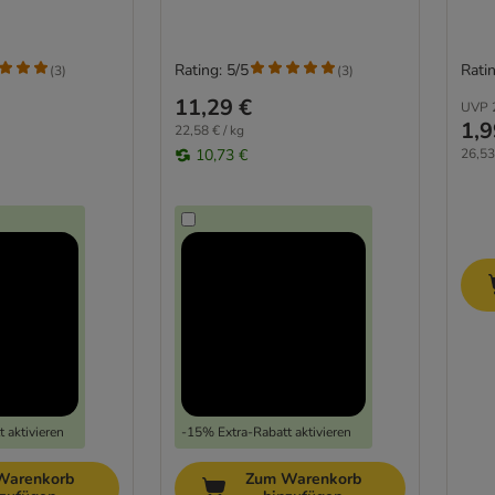
Rating: 5/5
Ratin
(
3
)
(
3
)
11,29 €
UVP
1,9
22,58 € / kg
10,73 €
26,53
 aktivieren
-15% Extra-Rabatt aktivieren
Warenkorb
Zum Warenkorb