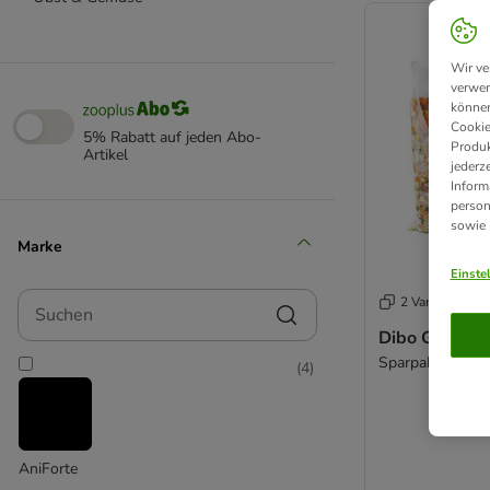
Wir ve
verwen
können
Cookie
5% Rabatt auf jeden Abo-
Produk
Artikel
jederz
Inform
person
sowie
Marke
Einste
Suchen
2 Varianten
Dibo Gemüse
Sparpaket: 3 x 1
(
4
)
AniForte