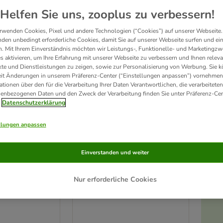
Helfen Sie uns, zooplus zu verbessern!
rwenden Cookies, Pixel und andere Technologien (“Cookies”) auf unserer Webseite.
den unbedingt erforderliche Cookies, damit Sie auf unserer Webseite surfen und ei
. Mit Ihrem Einverständnis möchten wir Leistungs-, Funktionelle- und Marketingzw
s aktivieren, um Ihre Erfahrung mit unserer Webseite zu verbessern und Ihnen relev
te und Dienstleistungen zu zeigen, sowie zur Personalisierung von Werbung. Sie 
eit Änderungen in unserem Präferenz-Center (“Einstellungen anpassen”) vornehmen
ationen über den für die Verarbeitung Ihrer Daten Verantwortlichen, die verarbeiteten
enbezogenen Daten und den Zweck der Verarbeitung finden Sie unter Präferenz-Cen
Datenschutzerklärung
llungen anpassen
3 Varianten
-Frucht-Mix
PAWS & PATCH Garten
Einverstanden und weiter
 kg
Menü für Hunde
Nr. 2: Kürbis, Pastinake, Rote
Nur erforderliche Cookies
Bete, Fenchel, Salbei, Löwenzahn
(500 g)