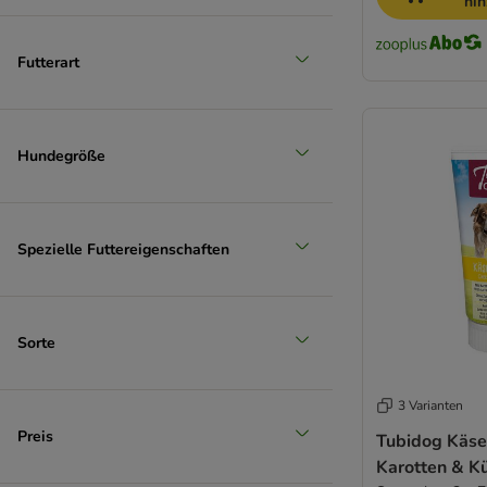
hi
Futterart
Hundegröße
Spezielle Futtereigenschaften
Sorte
3 Varianten
Preis
Tubidog Käse
Karotten & Kü