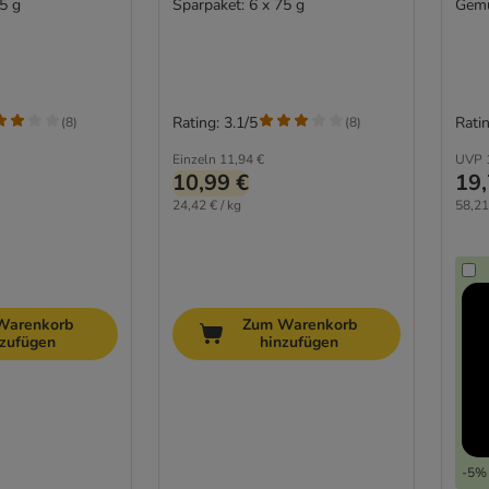
5 g
Sparpaket: 6 x 75 g
Gemü
Rating: 3.1/5
Ratin
(
8
)
(
8
)
Einzeln
11,94 €
UVP
10,99 €
19,
24,42 € / kg
58,21
Warenkorb
Zum Warenkorb
nzufügen
hinzufügen
-5% 