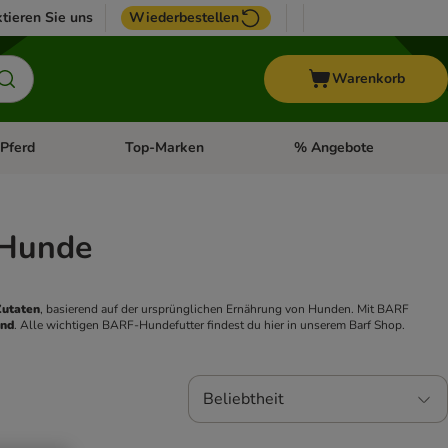
tieren Sie uns
Wiederbestellen
Warenkorb
Pferd
Top-Marken
% Angebote
: Fisch
tegorie-Menü öffnen: Vogel
Kategorie-Menü öffnen: Pferd
Kategorie-Menü öffnen: T
 Hunde
Zutaten
, basierend auf der ursprünglichen Ernährung von Hunden. Mit BARF 
and
. Alle wichtigen BARF-Hundefutter findest du hier in unserem Barf Shop. 
Beliebtheit