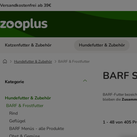
Versandkostenfrei ab 39€
Katzenfutter & Zubehör
Hundefutter & Zubehör
Kategorie-Menü öffnen: Katzenf
Hundefutter & Zubehör
BARF & Frostfutter
BARF S
Kategorie
BARF-Futter bezeich
Hundefutter & Zubehör
bleiben die 
Zusamme
BARF & Frostfutter
Rind
Geflügel
1 - 48 von 405 P
BARF Menüs - alle Produkte
Obst & Gemüse
product items ha