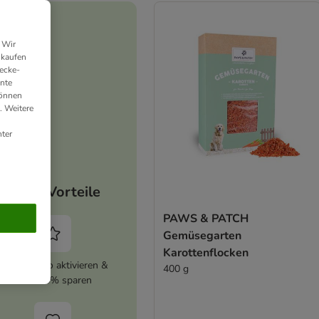
 Wir
nkaufen
ecke-
ante
können
. Weitere
ter
Deine Vorteile
PAWS & PATCH
Gemüsegarten
Karottenflocken
zooplus Abo aktivieren &
400 g
immer 5% sparen