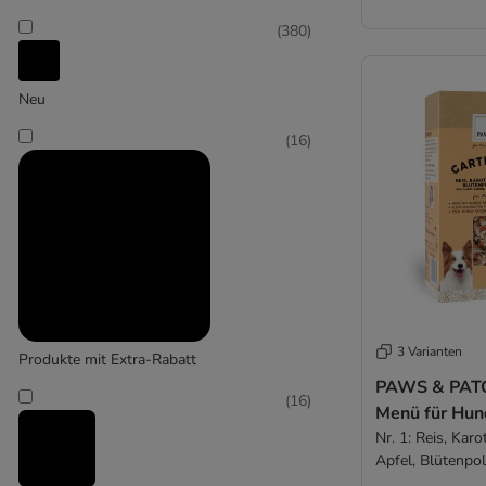
(
380
)
Haustierkost
Neu
(
7
)
(
16
)
Liebesgut Tiernahrung
3 Varianten
Produkte mit Extra-Rabatt
PAWS & PATC
(
16
)
Menü für Hun
Nr. 1: Reis, Karo
Apfel, Blütenpoll
(500 g)