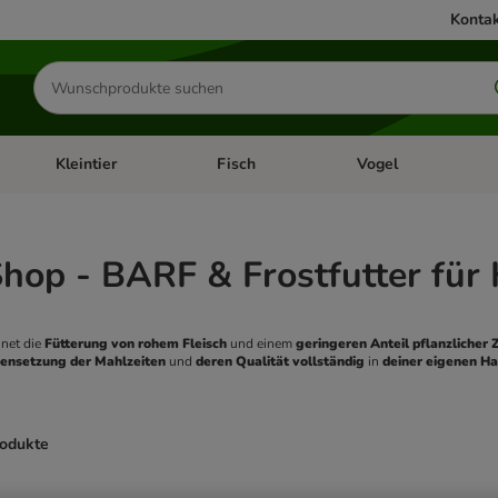
Kontak
Produkte
suchen
Kleintier
Fisch
Vogel
utter & Zubehör
Kategorie-Menü öffnen: Hundefutter & Zubehör
Kategorie-Menü öffnen: Kleintier
Kategorie-Menü öffnen
Ka
hop - BARF & Frostfutter für
net die 
Fütterung von rohem Fleisch
 und einem
 geringeren Anteil pflanzlicher 
nsetzung der Mahlzeiten
 und 
deren Qualität vollständig
 in 
deiner eigenen H
rodukte
ve been changed