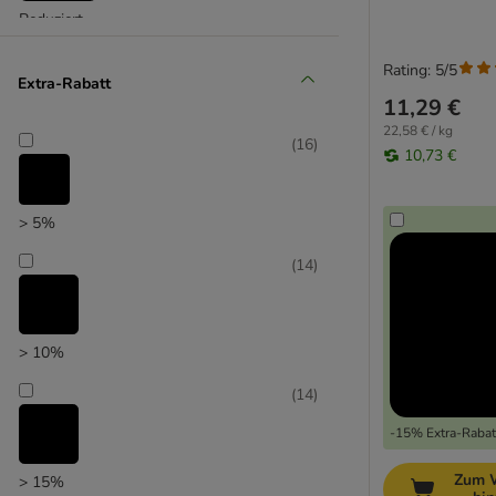
Reduziert
Rating: 5/5
Extra-Rabatt
11,29 €
22,58 € / kg
(
16
)
10,73 €
> 5%
(
14
)
> 10%
(
14
)
-15% Extra-Rabatt
Zum 
> 15%