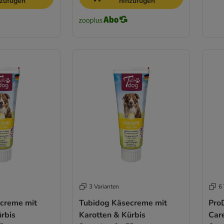
nzufügen
hinzufügen
3 Varianten
6 
creme mit
Tubidog Käsecreme mit
Pro
rbis
Karotten & Kürbis
Car